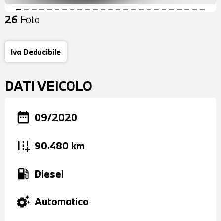
26
Foto
Iva Deducibile
DATI VEICOLO
date_range
09/2020
add_road
90.480 km
local_gas_station
Diesel
settings_suggest
Automatico