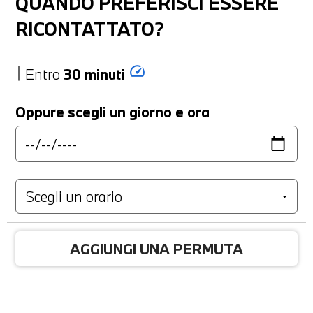
QUANDO PREFERISCI ESSERE
RICONTATTATO?
speed
Entro
30 minuti
Oppure scegli un giorno e ora
AGGIUNGI UNA PERMUTA