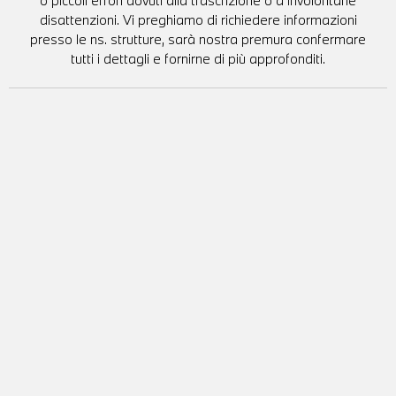
o piccoli errori dovuti alla trascrizione o a involontarie
disattenzioni. Vi preghiamo di richiedere informazioni
presso le ns. strutture, sarà nostra premura confermare
tutti i dettagli e fornirne di più approfonditi.