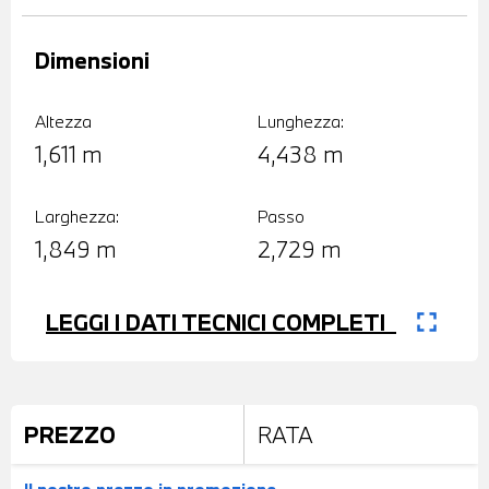
Dimensioni
Altezza
Lunghezza:
1,611 m
4,438 m
Larghezza:
Passo
1,849 m
2,729 m
fullscreen
LEGGI I DATI TECNICI COMPLETI
PREZZO
RATA