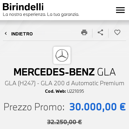
menu
La nostra esperienza. La tua garanzia.
print
share
favorite_border
chevron_left
INDIETRO
MERCEDES-BENZ
GLA
GLA (H247) - GLA 200 d Automatic Premium
Cod. Web:
U221895
Prezzo Promo:
30.000,00 €
32.250,00 €