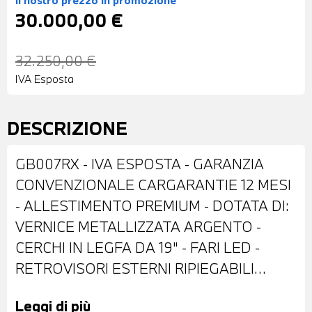
Il nostro prezzo
in promozione
30.000,00 €
32.250,00 €
IVA Esposta
DESCRIZIONE
GB007RX - IVA ESPOSTA - GARANZIA
CONVENZIONALE CARGARANTIE 12 MESI
- ALLESTIMENTO PREMIUM - DOTATA DI:
VERNICE METALLIZZATA ARGENTO -
CERCHI IN LEGFA DA 19" - FARI LED -
RETROVISORI ESTERNI RIPIEGABILI
ELETTRICAMENTE - TETTO APRIBILE AD
Leggi di più
AZIONAMENTO ELETTRICO - BARRE