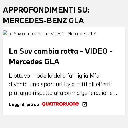
APPROFONDIMENTI SU:
MERCEDES-BENZ GLA
La Suv cambia rotta - VIDEO -
Mercedes GLA
L'ottavo modello della famiglia Mfa
diventa una sport utility a tutti gli effetti:
più larga rispetto alla prima generazione, è
ora anche più alta di 10 centimetri.
Leggi di più su
open_in_new
Abbiamo testato la 200 Automa...