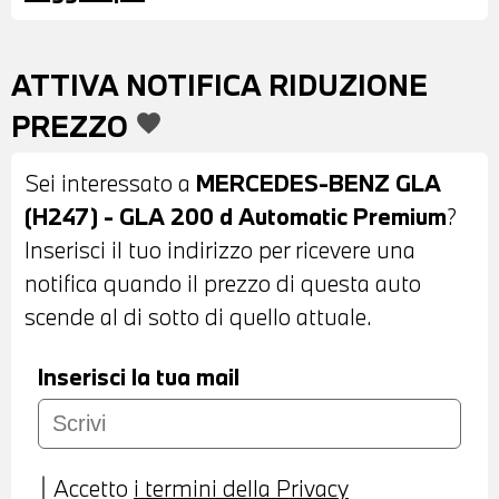
PORTATUTTO SUL TETTO - VETRI
POSTERIORI E LUNOTTO OSCURATI -
ATTIVA NOTIFICA RIDUZIONE
SENSORI DI PARCHEGGIO ANTERIORI E
PREZZO
favorite
POSTERIORI - TELECAMERA
POSTERIORE - INTERNI IN ALCANTARA
Sei interessato a
MERCEDES-BENZ GLA
MISTO PELLE NERA - VOLANTE
(H247) - GLA 200 d Automatic Premium
?
SPORTIVO IN PELLE CON COMANDI
Inserisci il tuo indirizzo per ricevere una
MULTIFUNZIONE - CRUISE CONTROL -
notifica quando il prezzo di questa auto
CAMBIO AUTOMATICO CON LEVE AL
scende al di sotto di quello attuale.
VOLANTE - NAVIGATORE - BLUETOOTH -
USB - CLIMATIZZATORE AUTOMATICO
Inserisci la tua mail
BIZONA - BRACCIOLO CENTRALE
ANTERIORE - POSSIIBLITA' DI PROVA -
POSSIBILITA' DI PERMUTA - POSSIBILITA'
Accetto
i termini della Privacy
DI LEASING O FINANZIAMENTO ANCHE