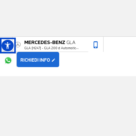
MERCEDES-BENZ
GLA
phone_iphone
arrow_upward
GLA (H247) - GLA 200 d Automatic
Premium
RICHIEDI INFO
edit
POTREBBE PIACERTI