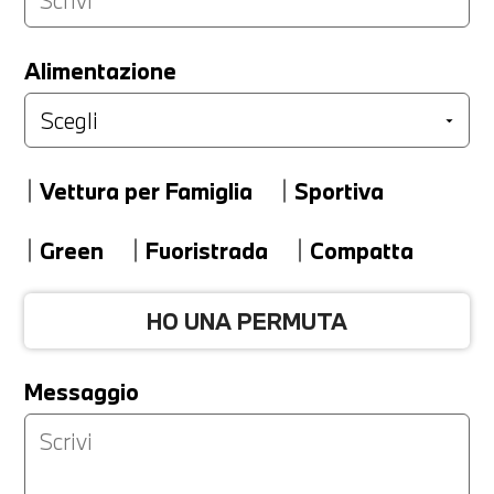
LA TUA PERMUTA
Alimentazione
Marca
Vettura per Famiglia
Sportiva
Modello
Green
Fuoristrada
Compatta
HO UNA PERMUTA
Versione
Messaggio
Km