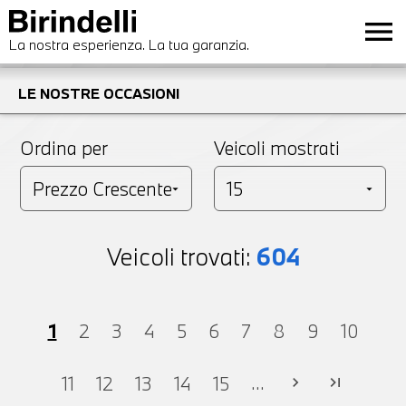
menu
La nostra esperienza. La tua garanzia.
LE NOSTRE OCCASIONI
Ordina per
Veicoli mostrati
Veicoli trovati:
604
1
2
3
4
5
6
7
8
9
10
...
11
12
13
14
15
chevron_right
last_page