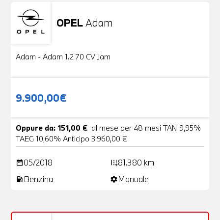
OPEL
Adam
Usato
20 Foto
Adam - Adam 1.2 70 CV Jam
9.900,00€
Oppure da: 151,00 €
al mese per 48 mesi TAN 9,95%
TAEG 10,60% Anticipo 3.960,00 €
05/2018
81.380 km
date_range
add_road
Benzina
Manuale
local_gas_station
settings