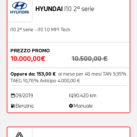
HYUNDAI
I10 2ª serie
Usato
18 Foto
OFFERTA
i10 2ª serie - i10 1.0 MPI Tech
PREZZO PROMO
10.000,00€
10.500,00 €
Oppure da: 153,00 €
al mese per 48 mesi TAN 9,95%
TAEG 10,78% Anticipo 4.000,00 €
09/2019
90.420 km
date_range
add_road
Benzina
Manuale
local_gas_station
settings