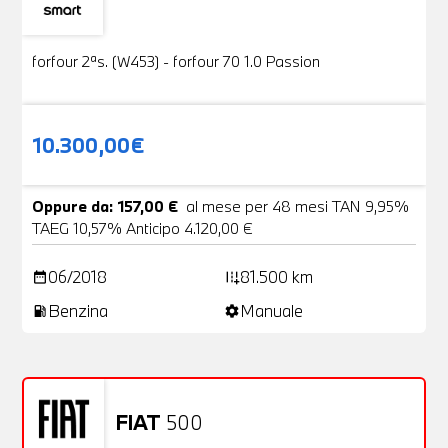
Usato
19 Foto
forfour 2ªs. (W453) - forfour 70 1.0 Passion
10.300,00€
Oppure da: 157,00 €
al mese per 48 mesi TAN 9,95%
TAEG 10,57% Anticipo 4.120,00 €
06/2018
81.500 km
date_range
add_road
Benzina
Manuale
local_gas_station
settings
FIAT
500
Usato
20 Foto