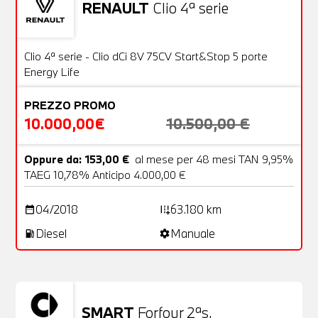
RENAULT
Clio 4ª serie
Usato
20 Foto
OFFERTA
Clio 4ª serie - Clio dCi 8V 75CV Start&Stop 5 porte
Energy Life
PREZZO PROMO
10.000,00€
10.500,00 €
Oppure da: 153,00 €
al mese per 48 mesi TAN 9,95%
TAEG 10,78% Anticipo 4.000,00 €
04/2018
63.180 km
date_range
add_road
Diesel
Manuale
local_gas_station
settings
SMART
Forfour 2ªs.