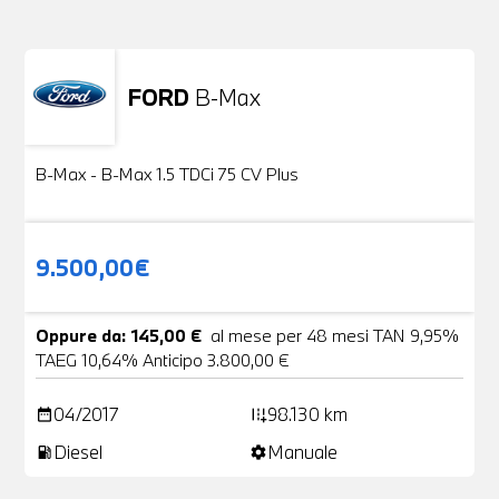
FORD
B-Max
Usato
24 Foto
B-Max - B-Max 1.5 TDCi 75 CV Plus
9.500,00€
Oppure da: 145,00 €
al mese per 48 mesi TAN 9,95%
TAEG 10,64% Anticipo 3.800,00 €
04/2017
98.130 km
date_range
add_road
Diesel
Manuale
local_gas_station
settings