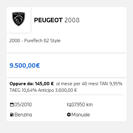
PEUGEOT
2008
Usato
2 Foto
2008 - PureTech 82 Style
9.500,00€
Oppure da: 145,00 €
al mese per 48 mesi TAN 9,95%
TAEG 10,64% Anticipo 3.800,00 €
05/2018
87.950 km
date_range
add_road
Benzina
Manuale
local_gas_station
settings