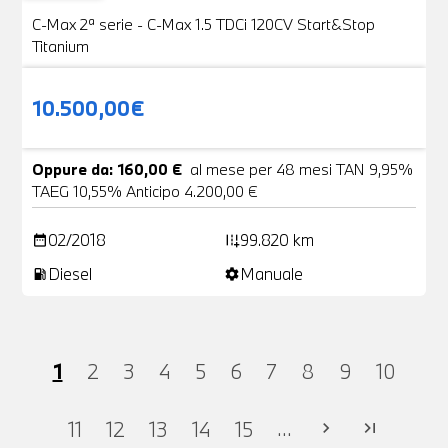
VENDUTA
C-Max 2ª serie - C-Max 1.5 TDCi 120CV Start&Stop
Titanium
10.500,00€
Oppure da: 160,00 €
al mese per 48 mesi TAN 9,95%
TAEG 10,55% Anticipo 4.200,00 €
02/2018
99.820 km
date_range
add_road
Diesel
Manuale
local_gas_station
settings
1
2
3
4
5
6
7
8
9
10
...
11
12
13
14
15
chevron_right
last_page