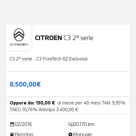
Non stai trovando ciò che cerchi?
NESSUN PROBLEMA
Richiedici un auto liberamente
CITROEN
C3 2ª serie
Usato
19 Foto
C3 2ª serie - C3 PureTech 82 Exclusive
8.500,00€
Oppure da: 130,00 €
al mese per 48 mesi TAN 9,95%
TAEG 10,76% Anticipo 3.400,00 €
02/2016
80.170 km
date_range
add_road
Benzina
Manuale
local_gas_station
settings