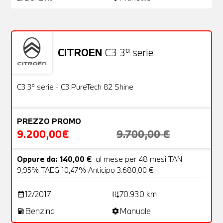
CITROEN
C3 3ª serie
Usato
22 Foto
OFFERTA
C3 3ª serie - C3 PureTech 82 Shine
PREZZO PROMO
9.200,00€
9.700,00 €
Oppure da: 140,00 €
al mese per 48 mesi TAN
9,95% TAEG 10,47% Anticipo 3.680,00 €
12/2017
70.930 km
date_range
add_road
Benzina
Manuale
local_gas_station
settings