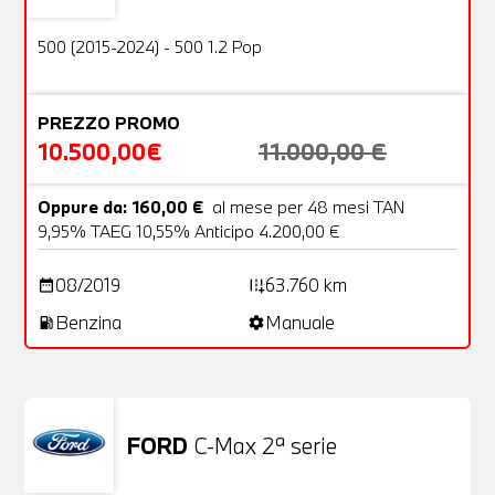
OFFERTA
500 (2015-2024) - 500 1.2 Pop
PREZZO PROMO
10.500,00€
11.000,00 €
Oppure da: 160,00 €
al mese per 48 mesi TAN
9,95% TAEG 10,55% Anticipo 4.200,00 €
08/2019
63.760 km
date_range
add_road
Benzina
Manuale
local_gas_station
settings
FORD
C-Max 2ª serie
Usato