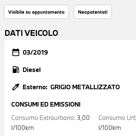
Visibile su appuntamento
Neopatentati
DATI VEICOLO
date_range
03/2019
local_gas_station
Diesel
colorize
Esterno:
GRIGIO METALLIZZATO
CONSUMI ED EMISSIONI
Consumo Extraurbano:
3,00
Consumo Urb
l/100km
l/100km