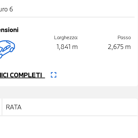
uro 6
nsioni
Larghezza:
Passo
1,841 m
2,675 m
fullscreen
CNICI COMPLETI
RATA