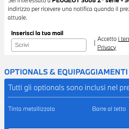
indirizzo per ricevere una notifica quando il pr
attuale.
Inserisci la tua mail
Accetto
i te
Privacy
OPTIONALS & EQUIPAGGIAMENTI
Tutti gli optionals sono inclusi nel p
Tinta metallizzata
Barre al tetto