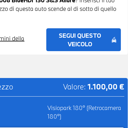
ezzo di questa auto scende al di sotto di quello
SEGUI QUESTO
rmini della
no_crash
VEICOLO
rezzo
Valore:
1.100,00 €
Visiopark 180° (Retrocamera
180°)