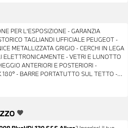
ONE PER L'ESPOSIZIONE - GARANZIA
STORICO TAGLIANDI UFFICIALE PEUGEOT -
ICE METALLIZZATA GRIGIO - CERCHI IN LEGA
ILI ELETTRONICAMENTE - VETRI E LUNOTTO
HEGGIO ANTERIORI E POSTERIORI -
 180° - BARRE PORTATUTTO SUL TETTO -
VOLANTE IN PELLE CON COMANDI
MATIZZATORE AUTOMATICO BIZONA -
H - NAVIGATORE - PREDISPOSIZIONE APPLE
I PROVA - POSSIBILITA' DI PERMUTA -
EZZO
favorite
PER L'INTERO IMPORTO
008 BlueHDi 130 S&S Allure
? Inserisci il tuo