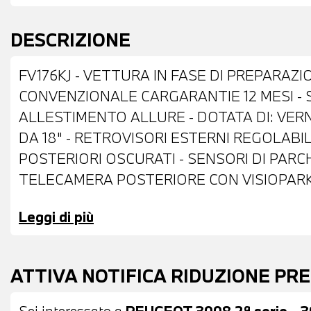
DESCRIZIONE
FV176KJ - VETTURA IN FASE DI PREPARAZI
CONVENZIONALE CARGARANTIE 12 MESI - 
ALLESTIMENTO ALLURE - DOTATA DI: VERN
DA 18" - RETROVISORI ESTERNI REGOLAB
POSTERIORI OSCURATI - SENSORI DI PARC
TELECAMERA POSTERIORE CON VISIOPARK
INTERNI IN PELLE MISTO STOFFA NERA - 
Leggi di più
MULTIFUNZIONE - CAMBIO MANUALE - CLI
BRACCIOLO ANTERIORE - USB - BLUETOOT
CARPLAY E ANDROID AUTO - POSSIBILITA' D
ATTIVA NOTIFICA RIDUZIONE PR
POSSIBILITA' DI FINANZIAMENTO ANCHE 
Sei interessato a
PEUGEOT 3008 2ª serie - 3