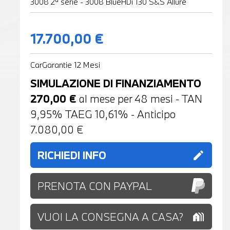
3008 2ª serie - 3008 BlueHDi 130 S&S Allure
17.700,00 €
CarGarantie 12 Mesi
SIMULAZIONE DI FINANZIAMENTO
270,00
€
al mese per
48
mesi - TAN
9,95% TAEG
10,61
% - Anticipo
7.080,00
€
RICHIEDI INFO
edit
PRENOTA CON PAYPAL
VUOI LA CONSEGNA A CASA?
holiday_village