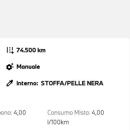
add_road
74.500 km
settings_suggest
Manuale
colorize
Interno:
STOFFA/PELLE NERA
ano:
4,00
Consumo Misto:
4,00
l/100km