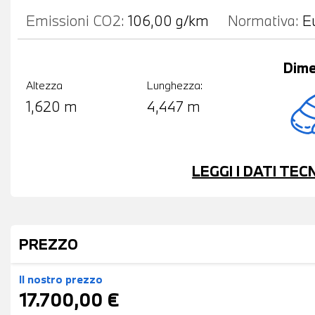
Emissioni CO2:
106,00 g/km
Normativa:
E
Dime
Altezza
Lunghezza:
1,620 m
4,447 m
LEGGI I DATI TE
PREZZO
Il nostro prezzo
17.700,00 €