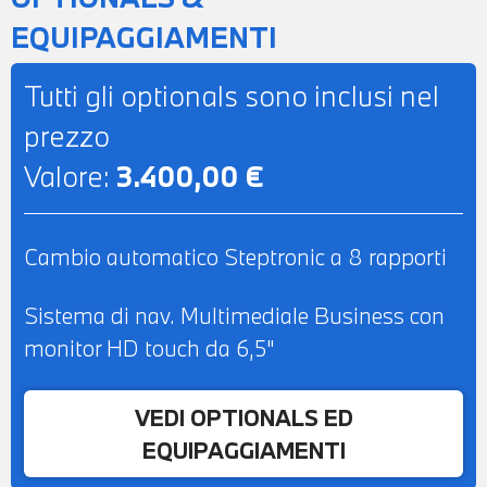
EQUIPAGGIAMENTI
Tutti gli optionals sono inclusi nel
prezzo
Valore:
3.400,00 €
Cambio automatico Steptronic a 8 rapporti
Sistema di nav. Multimediale Business con
monitor HD touch da 6,5"
VEDI OPTIONALS ED
EQUIPAGGIAMENTI