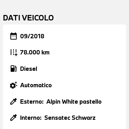
DATI VEICOLO
date_range
09/2018
add_road
78.000 km
local_gas_station
Diesel
settings_suggest
Automatico
colorize
Esterno:
Alpin White pastello
colorize
Interno:
Sensatec Schwarz