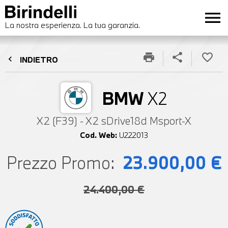
menu
La nostra esperienza. La tua garanzia.
print
share
favorite_border
chevron_left
INDIETRO
BMW
X2
X2 (F39) - X2 sDrive18d Msport-X
Cod. Web:
U222013
Prezzo Promo:
23.900,00 €
24.400,00 €