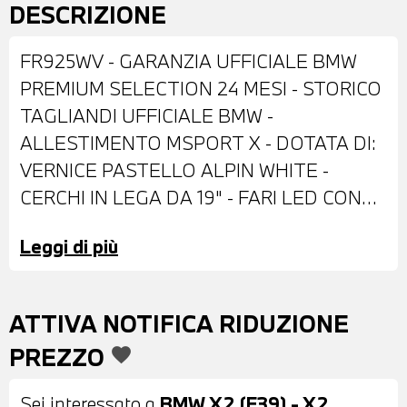
DESCRIZIONE
FR925WV - GARANZIA UFFICIALE BMW
PREMIUM SELECTION 24 MESI - STORICO
TAGLIANDI UFFICIALE BMW -
ALLESTIMENTO MSPORT X - DOTATA DI:
VERNICE PASTELLO ALPIN WHITE -
CERCHI IN LEGA DA 19" - FARI LED CON
FUNZIONE CORNERING - FENDINEBBIA A
Leggi di più
LED - RETROVISORI ESTERNI RIPIEGABILI
ELETTRICAMENTE - SENSORI DI
PARCHEGGIO POSTERIORI -
ATTIVA NOTIFICA RIDUZIONE
PORTELLONE POSTERIORE
PREZZO
favorite
AUTOMATICO - INTERNI IN SENSATEC
NERA - CRUISE CONTROL - CAMBIO
Sei interessato a
BMW X2 (F39) - X2