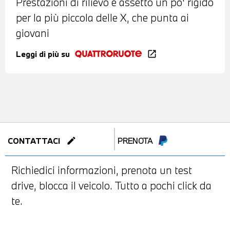
Prestazioni di rilievo e assetto un po' rigido
per la più piccola delle X, che punta ai
giovani
Leggi di più su
open_in_new
edit
CONTATTACI
PRENOTA
Richiedici informazioni, prenota un test
drive, blocca il veicolo. Tutto a pochi click da
te.