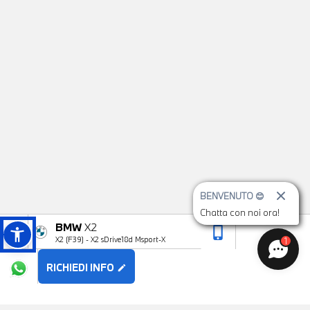
BENVENUTO 😊
Chatta con noi ora!
BMW
X2
phone_iphone
arrow_upward
X2 (F39) - X2 sDrive18d Msport-X
1
RICHIEDI INFO
edit