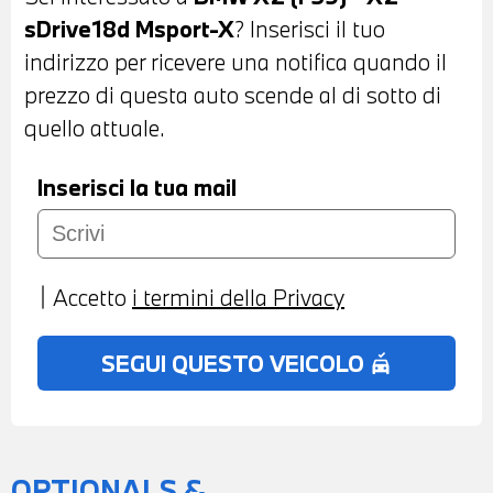
AUTOMATICO - ACTIVE GUARD -
sDrive18d Msport-X
? Inserisci il tuo
NAVIGATORE BMW BUSINESS-
indirizzo per ricevere una notifica quando il
BLUETOOTH - USB - COMPATIBILITA'
prezzo di questa auto scende al di sotto di
CON CONNECTED DRIVE SERVICES -
quello attuale.
CHIAMATA DI EMERGENZA -
TELESERVICES - CLIMATIZZATORE
Inserisci la tua mail
AUTOMATICO BIZONA - BRACCIOLO
CENTRALE ANTERIORE - POSSIBILITA' DI
PROVA - POSSIBILITA' DI PERMUTA -
Accetto
i termini della Privacy
POSSIBILITA' DI FINANZIAMENTO ANCHE
PER L'INTERO IMPORTO
SEGUI QUESTO VEICOLO
no_crash
OPTIONALS &