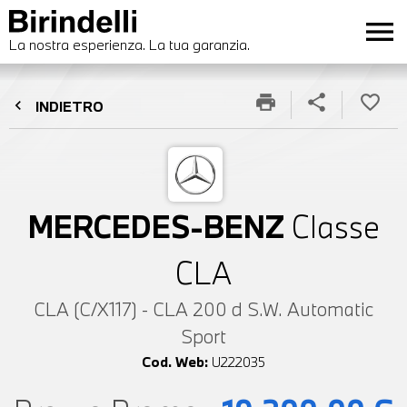
menu
La nostra esperienza. La tua garanzia.
print
share
favorite_border
chevron_left
INDIETRO
MERCEDES-BENZ
Classe
CLA
CLA (C/X117) - CLA 200 d S.W. Automatic
Sport
Cod. Web:
U222035