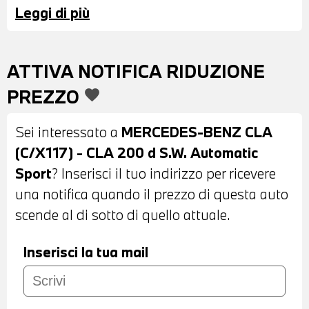
Leggi di più
POSTERIORE - INTERNI IN PELLE MISTO
STOFFA NERA - VOLANTE SPORTIVO IN
PELLE A TRE RAZZE CON COMANDI
ATTIVA NOTIFICA RIDUZIONE
MULTIFUNZIONE - PADDLE AL VOLANTE
PREZZO
favorite
- LIMITATORE DI VELOCITA - CAMBIO
AUTOMATICO - BRACCIOLO ANTERIORE -
Sei interessato a
MERCEDES-BENZ CLA
USB - BLUETOOTH - NAVIGATORE -
(C/X117) - CLA 200 d S.W. Automatic
CLIMATIZZATORE MANUALE -
Sport
? Inserisci il tuo indirizzo per ricevere
POSSIBILITA' DI PROVA - POSSIBILITA' DI
una notifica quando il prezzo di questa auto
PERMUITA - POSSIBILITA' DI
scende al di sotto di quello attuale.
FINANZIAMENTO ANCHE PER L'INTERO
IMPORTO
Inserisci la tua mail