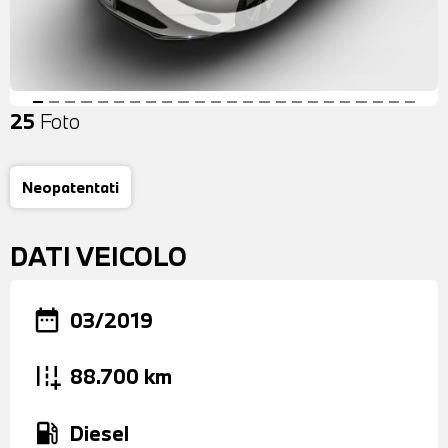
25
Foto
Neopatentati
DATI VEICOLO
date_range
03/2019
add_road
88.700 km
local_gas_station
Diesel