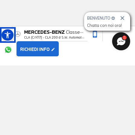
BENVENUTO 😊
Chatta con noi ora!
MERCEDES-BENZ
Classe
phone_iphone
arrow_upward
1
CLA (C/X117) - CLA 200 d S.W. Automatic
CLA
Sport
RICHIEDI INFO
edit
POTREBBE PIACERTI