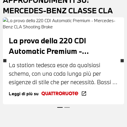
APPROFONDIMENTI SU:
MERCEDES-BENZ CLASSE CLA
La prova della 220 CDI
Automatic Premium -
Mercedes-Benz CLA Shooting
La station tedesca esce da qualsiasi
Brake
schema, con una coda lunga più per
esigenze di stile che per necessità. Bassi i
consumi
Leggi di più su
open_in_new