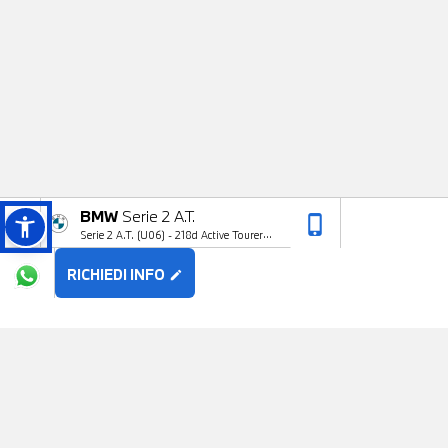
BMW
Serie 2 A.T.
phone_iphone
arrow_upward
Serie 2 A.T. (U06) - 218d Active Tourer
Msport
RICHIEDI INFO
edit