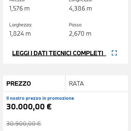
1,576 m
4,386 m
Larghezza:
Passo
1,824 m
2,670 m
fullscreen
LEGGI I DATI TECNICI COMPLETI
PREZZO
RATA
Il nostro prezzo
in promozione
30.000,00 €
30.900,00 €