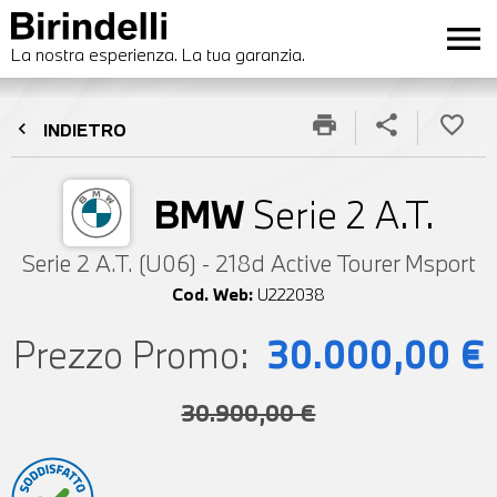
menu
La nostra esperienza. La tua garanzia.
print
share
favorite_border
chevron_left
INDIETRO
BMW
Serie 2 A.T.
Serie 2 A.T. (U06) - 218d Active Tourer Msport
Cod. Web:
U222038
Prezzo Promo:
30.000,00 €
30.900,00 €