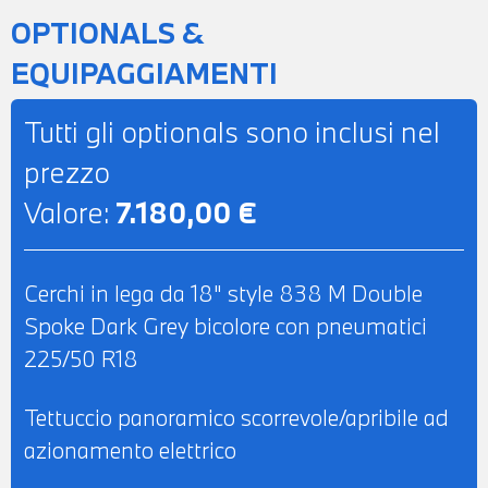
AUTOMATICO BIZONA - BRACCIOLO
OPTIONALS &
CENTRALE ANTERIORE - RETROVISORE
EQUIPAGGIAMENTI
INTERNO AUTOANABBAGLIANTE -
POSSIBILITA' DI PROVA - POSSIBILITA' DI
Tutti gli optionals sono inclusi nel
PERMUTA - POSSIBILITA' DI
prezzo
FINANZIAMENTO ANCHE PER L'INTERO
Valore:
7.180,00 €
IMPORTO
Cerchi in lega da 18" style 838 M Double
Spoke Dark Grey bicolore con pneumatici
225/50 R18
Tettuccio panoramico scorrevole/apribile ad
azionamento elettrico