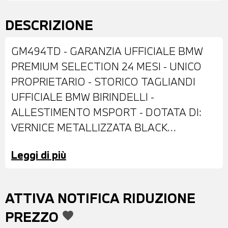
DESCRIZIONE
GM494TD - GARANZIA UFFICIALE BMW
PREMIUM SELECTION 24 MESI - UNICO
PROPRIETARIO - STORICO TAGLIANDI
UFFICIALE BMW BIRINDELLI -
ALLESTIMENTO MSPORT - DOTATA DI:
VERNICE METALLIZZATA BLACK
SAPPHIRE - CERCHI IN LEGA DA 18" - FARI
Leggi di più
LED ADATTIVI - RETROVISORI ESTERNI
RIPIEGABILI ELETTRICAMENTE E
ANTIABBAGLIANTI - TETTO
ATTIVA NOTIFICA RIDUZIONE
SCORREVOLE E INCLINABILE IN VETRO
PREZZO
favorite
AD AZIONAMENTO ELETTRICO - BARRE