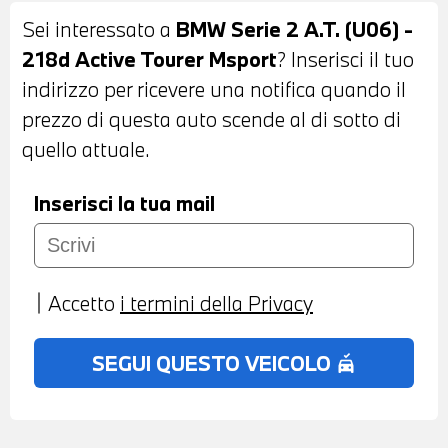
PORTATUTTO SUL TETTO - VETRI
Sei interessato a
BMW Serie 2 A.T. (U06) -
POSTERIORI E LUNOTTO OSCURATI -
218d Active Tourer Msport
? Inserisci il tuo
SENSORI DI PARCHEGGIO ANTERIORI E
indirizzo per ricevere una notifica quando il
POSTERIORI - TELECAMERA
prezzo di questa auto scende al di sotto di
POSTERIORE - COMFORT ACCESS
quello attuale.
SYSTEM - INTERNI IN SENSATEC NERA -
VOLANTE SPORTIVO M IN PELLE CON
Inserisci la tua mail
COMANDI MULTIFUNZIONE - CRUISE
CONTROL - CAMBIO AUTOMATICO CON
LEVE AL VOLANTE - ACTIVE GUARD -
Accetto
i termini della Privacy
NAVIGATORE - BLUETOOTH - USB -
RADIO DIGITALE DAB - COMPATIBILITA'
SEGUI QUESTO VEICOLO
no_crash
CON CONNECTED DRIVE SERVICES -
TELESERVICES - CHIAMATA DI
EMERGENZA - CLIMATIZZATORE