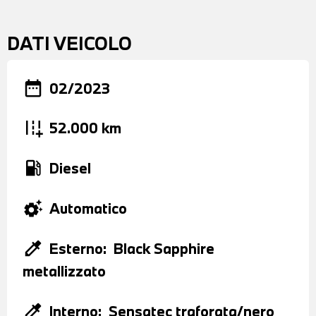
DATI VEICOLO
date_range
02/2023
add_road
52.000 km
local_gas_station
Diesel
settings_suggest
Automatico
colorize
Esterno:
Black Sapphire
metallizzato
colorize
Interno:
Sensatec traforata/nero