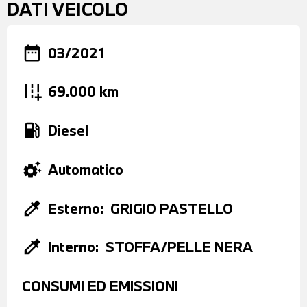
DATI VEICOLO
date_range
03/2021
add_road
69.000 km
local_gas_station
Diesel
settings_suggest
Automatico
colorize
Esterno:
GRIGIO PASTELLO
colorize
Interno:
STOFFA/PELLE NERA
CONSUMI ED EMISSIONI