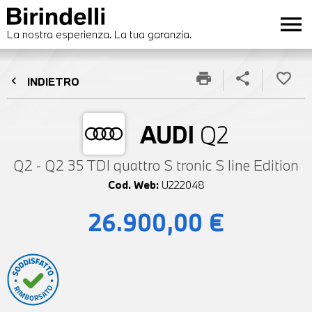
menu
La nostra esperienza. La tua garanzia.
print
share
favorite_border
chevron_left
INDIETRO
AUDI
Q2
Q2 - Q2 35 TDI quattro S tronic S line Edition
Cod. Web:
U222048
26.900,00 €