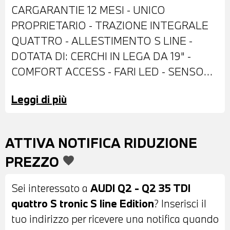
CARGARANTIE 12 MESI - UNICO
PROPRIETARIO - TRAZIONE INTEGRALE
QUATTRO - ALLESTIMENTO S LINE -
DOTATA DI: CERCHI IN LEGA DA 19" -
COMFORT ACCESS - FARI LED - SENSORE
LUCI - SENSORE PIOGGIA - IMPIANTO
Leggi di più
LAVAFARI - SPECCHI ESTERNI
RICHIUDIBILI E RISCALDABILI
ELETTRICAMENTE - SENSORI DI
ATTIVA NOTIFICA RIDUZIONE
PARCHEGGIO ANTERIORI E POSTERIORI -
PREZZO
favorite
TELECAMERA POSTERIORE - VETRI
ELETTRICI - VETRI POSTERIORI E
Sei interessato a
AUDI Q2 - Q2 35 TDI
LUNOTTO OSCURATI - RETROVISORE
quattro S tronic S line Edition
? Inserisci il
INTERNO AUTOANABBAGLIANTI -
tuo indirizzo per ricevere una notifica quando
CAMBIO AUTOMATICO CON LEVE AL