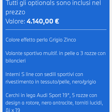
Tutti gli optionals sono inclusi nel
MULTIFUNZIONE - CLIMATIZZATORE
prezzo
AUTOMATICO BIZONA - VERNICE
Valore:
4.140,00 €
PERLATA GRIGIO ZINCO - POSSIBILITA' DI
PROVA - POSSIBILITA' DI PERMUTA -
POSSIBILITA' DI FINANZIAMENTO ANCHE
Colore effetto perla Grigio Zinco
PER L'INTERO IMPORTO
Volante sportivo multif. in pelle a 3 razze con
bilancieri
Interni S line con sedili sportivi con
rivestimento in tessuto/pelle, nero/grigio
Cerchi in lega Audi Sport 19", 5 razze con
design a rotore, nero antracite, torniti lucidi,
8j x 19