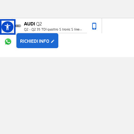
AUDI
Q2
phone_iphone
arrow_upward
Q2 - Q2 35 TDI quattro S tronic S line
Edition
RICHIEDI INFO
edit
POTREBBE PIACERTI