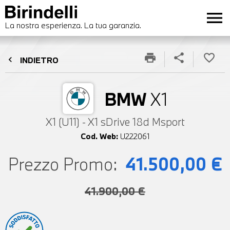
menu
La nostra esperienza. La tua garanzia.
print
share
favorite_border
chevron_left
INDIETRO
BMW
X1
X1 (U11) - X1 sDrive 18d Msport
Cod. Web:
U222061
Prezzo Promo:
41.500,00 €
41.900,00 €