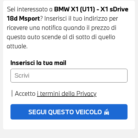
MISTO SENSATEC NERA - VOLANTE
Sei interessato a
BMW X1 (U11) - X1 sDrive
SPORTIVO M IN PELLE A TRE RAZZE CON
18d Msport
? Inserisci il tuo indirizzo per
COMANDI MULTIFUNZIONE - CRUISE
ricevere una notifica quando il prezzo di
CONTROL - CAMBIO AUTOMATICO -
questa auto scende al di sotto di quello
CLIMATIZZATORE AUTOMATICO BIZONA -
attuale.
PADDLE AL VOLANTE - ACTIVE GUARD -
USB - BLUETOOTH - NAVIGATORE -
Inserisci la tua mail
RADIO DIGITALE DAB - PREDISPOSIZIONE
APPLE CARPLAY E ANDROID AUTO -
TELESERVICES - POSSIBILITA' DI PROVA -
Accetto
i termini della Privacy
POSSIBILITA' DI PERMUTA - POSSIBILITA'
DI FINANZIAMENTO ANCHE PER
SEGUI QUESTO VEICOLO
no_crash
L'INTERO IMPORTO