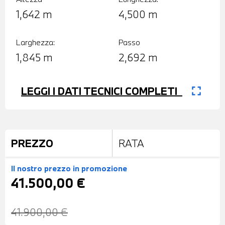
1,642 m
4,500 m
Larghezza:
Passo
1,845 m
2,692 m
fullscreen
LEGGI I DATI TECNICI COMPLETI
PREZZO
RATA
Il nostro prezzo
in promozione
41.500,00 €
41.900,00 €