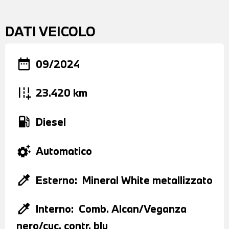
DATI VEICOLO
date_range
09/2024
add_road
23.420 km
local_gas_station
Diesel
settings_suggest
Automatico
colorize
Esterno:
Mineral White metallizzato
colorize
Interno:
Comb. Alcan/Veganza
nero/cuc. contr. blu