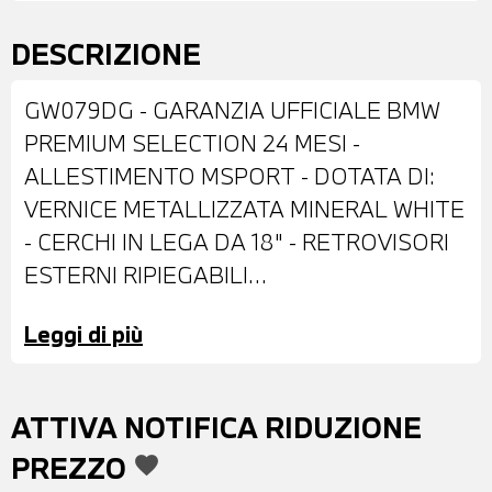
DESCRIZIONE
GW079DG - GARANZIA UFFICIALE BMW
PREMIUM SELECTION 24 MESI -
ALLESTIMENTO MSPORT - DOTATA DI:
VERNICE METALLIZZATA MINERAL WHITE
- CERCHI IN LEGA DA 18" - RETROVISORI
ESTERNI RIPIEGABILI
ELETTRONICAMENTE - SENSORI DI
Leggi di più
PARCHEGGIO ANTERIORI E POSTERIORI
CON TELECAMERA - FARI A LED -
PORTELLONE POSTERIORE
ATTIVA NOTIFICA RIDUZIONE
AUTOMATICO - BARRE PORTATUTTO
PREZZO
favorite
SUL TETTO - INTERNI IN ALCANTARA