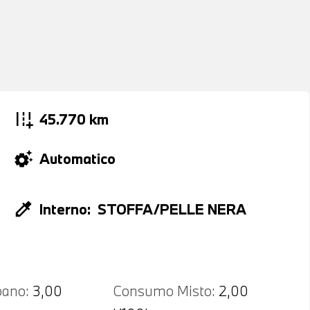
add_road
45.770 km
settings_suggest
Automatico
colorize
Interno:
STOFFA/PELLE NERA
ano:
3,00
Consumo Misto:
2,00