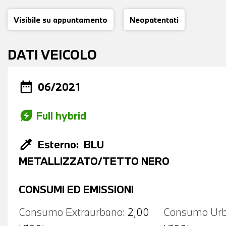
Visibile su appuntamento
Neopatentati
DATI VEICOLO
date_range
06/2021
energy_savings_leaf
Full hybrid
colorize
Esterno:
BLU
METALLIZZATO/TETTO NERO
CONSUMI ED EMISSIONI
Consumo Extraurbano:
2,00
Consumo Urb