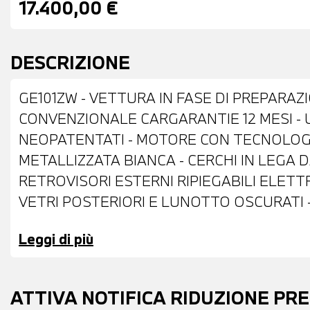
17.400,00 €
DESCRIZIONE
GE101ZW - VETTURA IN FASE DI PREPARAZ
CONVENZIONALE CARGARANTIE 12 MESI - 
NEOPATENTATI - MOTORE CON TECNOLOGIA
METALLIZZATA BIANCA - CERCHI IN LEGA DA 
RETROVISORI ESTERNI RIPIEGABILI ELET
VETRI POSTERIORI E LUNOTTO OSCURATI -
TELECAMERA POSTERIORE - INTERNI IN S
Leggi di più
PELLE CON COMANDI MULTIFUNZIONE - CR
CONTROLLO ELETTRONICO DELLA CORSIA -
BLUETOOTH - USB - CLIMATIZZATORE AU
ATTIVA NOTIFICA RIDUZIONE PR
ANTERIORE - POSSIBILITA' DI PROVA - POSS