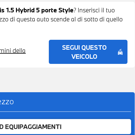
PORTO
s 1.5 Hybrid 5 porte Style
? Inserisci il tuo
ezzo di questa auto scende al di sotto di quello
SEGUI QUESTO
rmini della
no_crash
VEICOLO
rezzo
ED EQUIPAGGIAMENTI