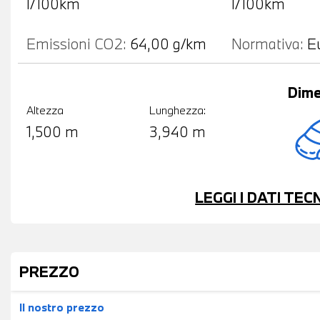
l/100km
l/100km
Emissioni CO2:
64,00 g/km
Normativa:
E
Dime
Altezza
Lunghezza:
1,500 m
3,940 m
LEGGI I DATI TE
PREZZO
Il nostro prezzo