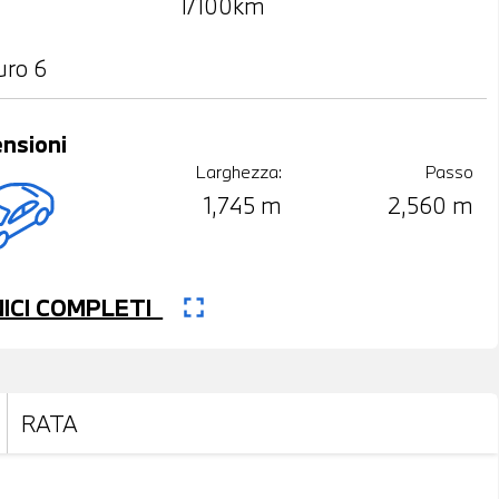
l/100km
uro 6
nsioni
Larghezza:
Passo
1,745 m
2,560 m
fullscreen
CNICI COMPLETI
RATA