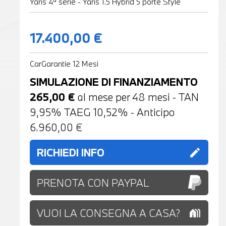
Yaris 4ª serie - Yaris 1.5 Hybrid 5 porte Style
17.400,00 €
CarGarantie 12 Mesi
SIMULAZIONE DI FINANZIAMENTO
265,00
€
al mese per
48
mesi - TAN
9,95% TAEG
10,52
% - Anticipo
6.960,00
€
RICHIEDI INFO
edit
PRENOTA CON PAYPAL
VUOI LA CONSEGNA A CASA?
holiday_village