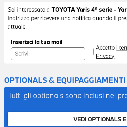
FINANZIAMENTO ANCHE PER L'INTERO IM
Sei interessato a
TOYOTA Yaris 4ª serie - Yari
indirizzo per ricevere una notifica quando il pr
attuale.
Inserisci la tua mail
Accetto
i te
Privacy
OPTIONALS & EQUIPAGGIAMENTI
Tutti gli optionals sono inclusi nel p
VEDI OPTIONALS 