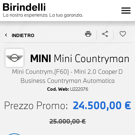
menu
La nostra esperienza. La tua garanzia.
print
share
favorite_border
chevron_left
INDIETRO
MINI
Mini Countryman
Mini Countrym.(F60) - Mini 2.0 Cooper D
Business Countryman Automatica
Cod. Web:
U222076
Prezzo Promo:
24.500,00 €
25.000,00 €