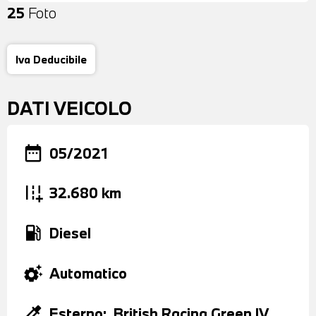
25
Foto
Iva Deducibile
DATI VEICOLO
date_range
05/2021
add_road
32.680 km
local_gas_station
Diesel
settings_suggest
Automatico
colorize
Esterno:
British Racing Green IV