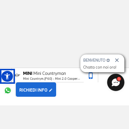
BENVENUTO 😊
Chatta con noi ora!
MINI
Mini Countryman
phone_iphone
arrow_upward
1
Mini Countrym.(F60) - Mini 2.0 Cooper D
Business Countryman Automatica
RICHIEDI INFO
edit