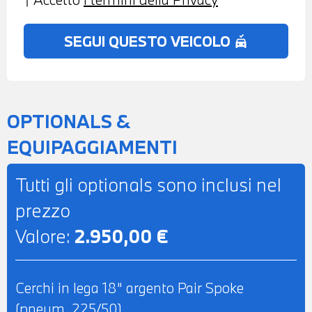
INFORMATION - POSSIBILITA' DI PROVA -
POSSIBILITA' DI PERMUTA - POSSIBILITA'
SEGUI QUESTO VEICOLO
no_crash
DI LEASING O FINANZIAMENTO ANCHE
PER L'INTERO IMPORTO
OPTIONALS &
EQUIPAGGIAMENTI
Tutti gli optionals sono inclusi nel
prezzo
Valore:
2.950,00 €
Cerchi in lega 18" argento Pair Spoke
(pneum. 225/50)