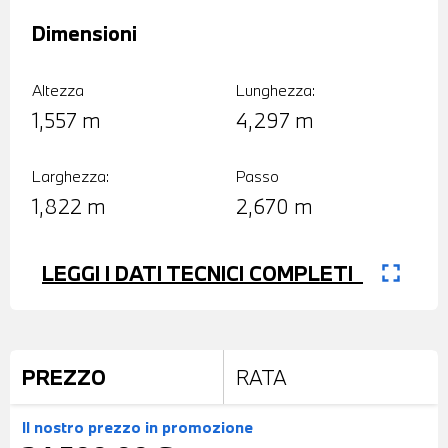
Dimensioni
Altezza
Lunghezza:
1,557 m
4,297 m
Larghezza:
Passo
1,822 m
2,670 m
fullscreen
LEGGI I DATI TECNICI COMPLETI
PREZZO
RATA
Il nostro prezzo
in promozione