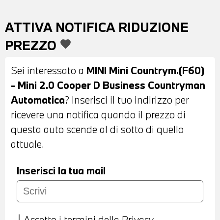
PARCHEGGIO ANTERIORI E POSTERIORI -
FARI A LED CON FUNZIONE CORNERING -
ATTIVA NOTIFICA RIDUZIONE
FENDINEBBIA A LED - BARRE
PREZZO
favorite
PORTATUTTO SUL TETTO - INTERNI IN
STOFFA FIREWORK CARBON BLACK -
Sei interessato a
MINI Mini Countrym.(F60)
VOLANTE IN PELLE A TRE RAZZE CON
- Mini 2.0 Cooper D Business Countryman
COMANDI MULTIFUNZIONE - CRUISE
Automatica
? Inserisci il tuo indirizzo per
CONTROL - CAMBIO AUTOMATICO -
ricevere una notifica quando il prezzo di
CLIMATIZZATORE AUTOMATICO BIZONA -
questa auto scende al di sotto di quello
LED RING - BRACCIOLO ANTERIORE -
attuale.
ACTIVE GUARD - USB - BLUETOOTH -
NAVIGATORE - RADIO DIGITALE DAB -
Inserisci la tua mail
PREDISPOSIZIONE APPLE CARPLAY -
TELESERVICES - COMPATIBILITA' CON
CONNECTED DRIVE SERVICES - TRAFFIC
Accetto
i termini della Privacy