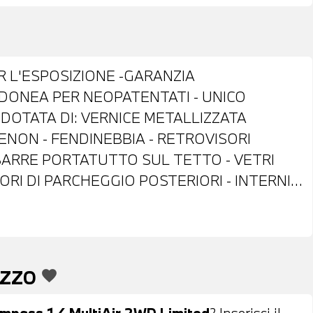
R L'ESPOSIZIONE -GARANZIA
IDONEA PER NEOPATENTATI - UNICO
 DOTATA DI: VERNICE METALLIZZATA
 XENON - FENDINEBBIA - RETROVISORI
 BARRE PORTATUTTO SUL TETTO - VETRI
RI DI PARCHEGGIO POSTERIORI - INTERNI
 IN PELLE CON COMANDI MULTIFUNZIONE -
ONTROLLO ELETTRONICO DELLA CORSIA -
TIZZATORE AUTOMATICO BIZONA -
LITA' DI PROVA - POSSIBILITA' DI
EZZO
favorite
NTO ANCHE PER L'INTERO IMPORTO
mpass 1.4 MultiAir 2WD Limited
? Inserisci il