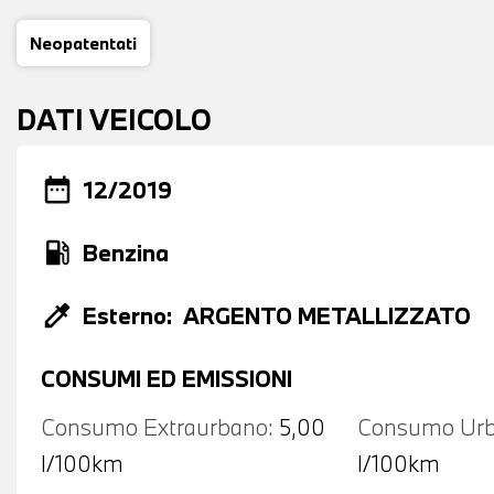
Neopatentati
DATI VEICOLO
date_range
12/2019
local_gas_station
Benzina
colorize
Esterno:
ARGENTO METALLIZZATO
CONSUMI ED EMISSIONI
Consumo Extraurbano:
5,00
Consumo Urb
l/100km
l/100km