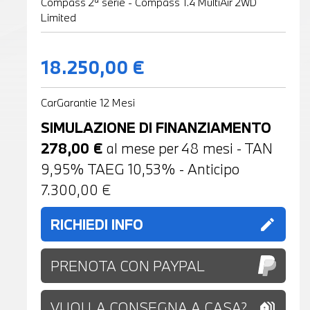
Compass 2ª serie - Compass 1.4 MultiAir 2WD
Limited
18.250,00 €
CarGarantie 12 Mesi
SIMULAZIONE DI FINANZIAMENTO
278,00
€
al mese per
48
mesi - TAN
9,95% TAEG
10,53
% - Anticipo
7.300,00
€
RICHIEDI INFO
edit
PRENOTA CON PAYPAL
VUOI LA CONSEGNA A CASA?
holiday_village