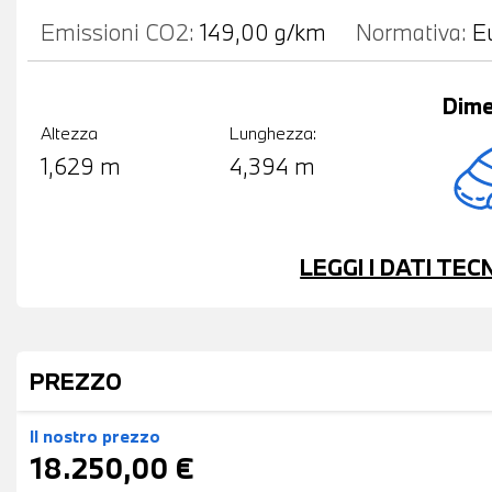
Emissioni CO2:
149,00 g/km
Normativa:
E
Dime
Altezza
Lunghezza:
1,629 m
4,394 m
LEGGI I DATI TE
PREZZO
Il nostro prezzo
18.250,00 €