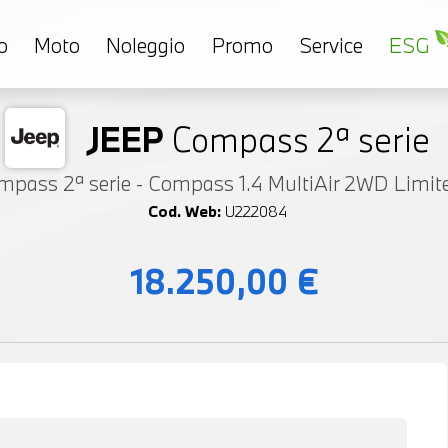
o
Moto
Noleggio
Promo
Service
ESG
JEEP
Compass 2ª serie
mpass 2ª serie - Compass 1.4 MultiAir 2WD Limit
Cod. Web:
U222084
18.250,00 €