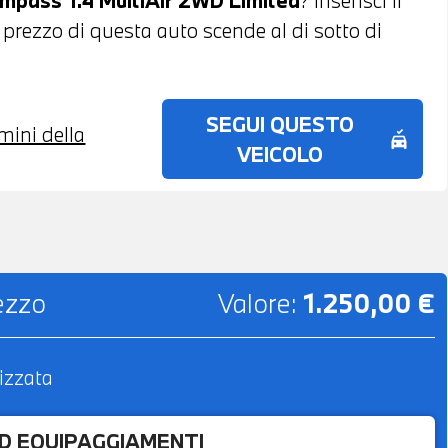
l prezzo di questa auto scende al di sotto di
SEGUI QUESTO
rmini della
no_crash
VEICOLO
rezzo
Valore:
1.250,00 €
izzata
ED EQUIPAGGIAMENTI