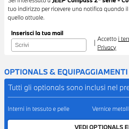
tuo indirizzo per ricevere una notifica quando i
quello attuale.
Inserisci la tua mail
Accetto
i te
Privacy
OPTIONALS & EQUIPAGGIAMENTI
Tutti gli optionals sono inclusi nel p
Interni in tessuto e pelle
Vernice metall
VEDI OPTIONALS 