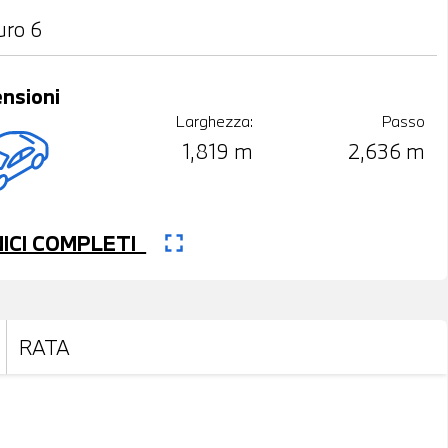
uro 6
nsioni
Larghezza:
Passo
1,819 m
2,636 m
fullscreen
CNICI COMPLETI
RATA