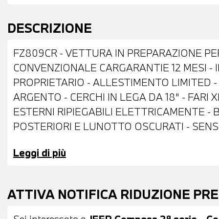
DESCRIZIONE
FZ809CR - VETTURA IN PREPARAZIONE PE
CONVENZIONALE CARGARANTIE 12 MESI - 
PROPRIETARIO - ALLESTIMENTO LIMITED -
ARGENTO - CERCHI IN LEGA DA 18" - FARI
ESTERNI RIPIEGABILI ELETTRICAMENTE -
POSTERIORI E LUNOTTO OSCURATI - SENSO
IN STOFFA MISTO PELLE NERA - VOLANTE
Leggi di più
CRUISE CONTROL - CAMBIO MANUALE - C
NAVIGATORE - BLUETOOTH - USB - CLIMA
BRACCIOLO CENTRALE ANTERIORE - POSSIBI
ATTIVA NOTIFICA RIDUZIONE PR
PERMUTA - POSSIBILITA' DI FINANZIAME
Sei interessato a
JEEP Compass 2ª serie - Co