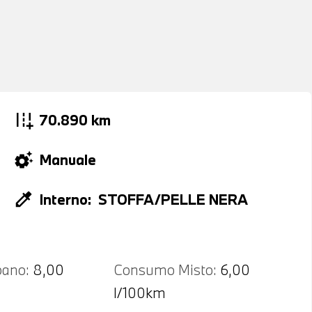
add_road
70.890 km
settings_suggest
Manuale
colorize
Interno:
STOFFA/PELLE NERA
ano:
8,00
Consumo Misto:
6,00
l/100km