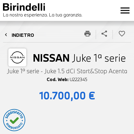
menu
La nostra esperienza. La tua garanzia.
print
share
favorite_border
chevron_left
INDIETRO
NISSAN
Juke 1ª serie
Juke 1ª serie - Juke 1.5 dCi Start&Stop Acenta
Cod. Web:
U222345
10.700,00 €