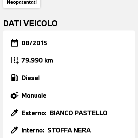
Neopatentati
DATI VEICOLO
date_range
08/2015
add_road
79.990 km
local_gas_station
Diesel
settings_suggest
Manuale
colorize
Esterno:
BIANCO PASTELLO
colorize
Interno:
STOFFA NERA