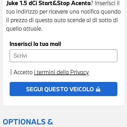
Juke 1.5 dCi Start&Stop Acenta
? Inserisci il
MONOZONA - POSSIBILITA' DI PROVA -
tuo indirizzo per ricevere una notifica quando
POSSIBILITA' DI PERMUTA - POSSIBILITA'
il prezzo di questa auto scende al di sotto di
DI FINANZIAMENTO ANCHE PER
quello attuale.
L'INTERO IMPORTO
Inserisci la tua mail
Accetto
i termini della Privacy
SEGUI QUESTO VEICOLO
no_crash
OPTIONALS &