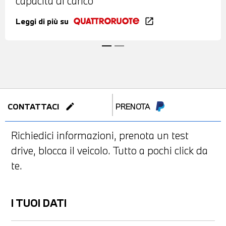
capacità di carico
Leggi di più su
open_in_new
edit
CONTATTACI
PRENOTA
Richiedici informazioni, prenota un test
drive, blocca il veicolo. Tutto a pochi click da
te.
I TUOI DATI