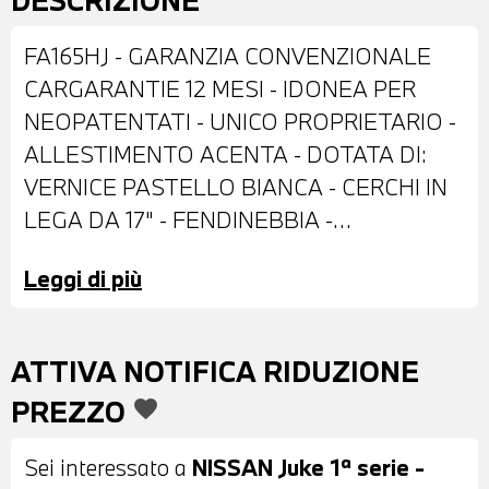
DESCRIZIONE
FA165HJ - GARANZIA CONVENZIONALE
CARGARANTIE 12 MESI - IDONEA PER
NEOPATENTATI - UNICO PROPRIETARIO -
ALLESTIMENTO ACENTA - DOTATA DI:
VERNICE PASTELLO BIANCA - CERCHI IN
LEGA DA 17" - FENDINEBBIA -
RETROVISORI ESTERNI REGOLABILI
Leggi di più
ELETTRICAMENTE - VETRI POSTERIORI E
LUNOTTO OSCURATI - INTERNI IN
STOFFA ANTRACITE - VOLANTE IN
ATTIVA NOTIFICA RIDUZIONE
PELLE CON COMANDI MULTIFUNZIONE -
PREZZO
favorite
CRUISE CONTROL - CAMBIO MANUALE -
BLUETOOTH - LETTORE CD -
Sei interessato a
NISSAN Juke 1ª serie -
CLIMATIZZATORE AUTOMATICO