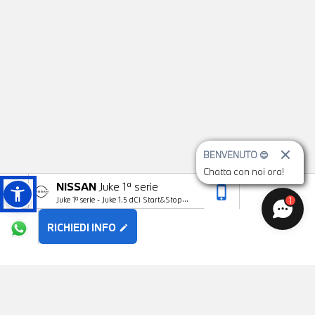
BENVENUTO 😊
Chatta con noi ora!
NISSAN
Juke 1ª serie
phone_iphone
arrow_upward
1
Juke 1ª serie - Juke 1.5 dCi Start&Stop
Acenta
RICHIEDI INFO
edit