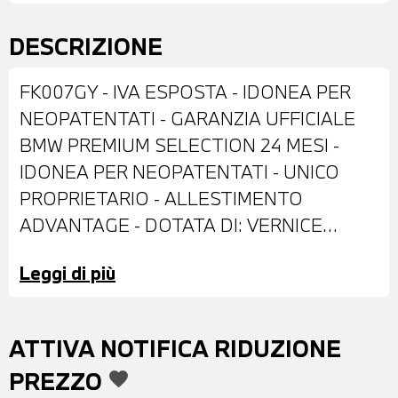
DESCRIZIONE
FK007GY - IVA ESPOSTA - IDONEA PER
NEOPATENTATI - GARANZIA UFFICIALE
BMW PREMIUM SELECTION 24 MESI -
IDONEA PER NEOPATENTATI - UNICO
PROPRIETARIO - ALLESTIMENTO
ADVANTAGE - DOTATA DI: VERNICE
BLACK PASTELLO - CERCHI IN LEGA DA
Leggi di più
16" - FENDINEBBIA - SENSORE PIOGGIA -
SPECCHIETTI ESTERNI REGOLABILI
ELETTRICAMENTE - SENSORI DI
ATTIVA NOTIFICA RIDUZIONE
PARCHEGGIO POSTERIORI - INTERNI IN
PREZZO
favorite
STOFFA GRID ANTRACITE - VOLANTE IN