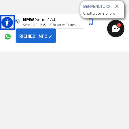
BENVENUTO 😊
Chatta con noi ora!
BMW
Serie 2 A.T.
phone_iphone
arrow_upward
1
Serie 2 A.T. (F45) - 216d Active Tourer
Advantage
RICHIEDI INFO
edit
POTREBBE PIACERTI
AUDI
Q3 2ª serie