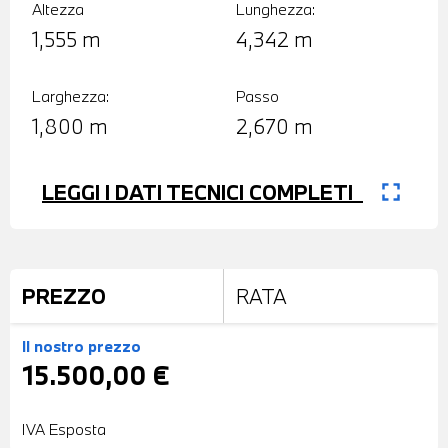
Altezza
Lunghezza:
1,555 m
4,342 m
Larghezza:
Passo
1,800 m
2,670 m
fullscreen
LEGGI I DATI TECNICI COMPLETI
PREZZO
RATA
Il nostro prezzo
15.500,00 €
IVA Esposta