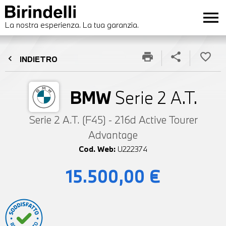
menu
La nostra esperienza. La tua garanzia.
print
share
favorite_border
chevron_left
INDIETRO
BMW
Serie 2 A.T.
Serie 2 A.T. (F45) - 216d Active Tourer
Advantage
Cod. Web:
U222374
15.500,00 €