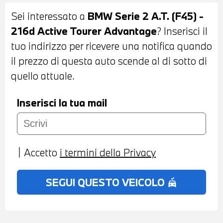
PELLE CON COMANDI MULTIFUNZIONE -
Sei interessato a
BMW Serie 2 A.T. (F45) -
CAMBIO MANUALE - CRUISE CONTROL -
216d Active Tourer Advantage
? Inserisci il
HEAD UP DISPLAY - FRENATA DI
tuo indirizzo per ricevere una notifica quando
EMERGENZA - ANTIFURTO CON
il prezzo di questa auto scende al di sotto di
TELECOMANDO - CLIMATIZZATORE
quello attuale.
AUTOMATICO BIZONA - BLUETOOTH -
USB - LETTORE CD - PORTELLONE
Inserisci la tua mail
POSTERIORE AD AZIONAMENTO
ELETTRICO - NAVIGATORE BMW
PROFESSIONAL - COMPATIBILITA' CON
Accetto
i termini della Privacy
CONNECTED DRIVE SERVICES -
TELESERVICES - CHIAMATA DI
SEGUI QUESTO VEICOLO
no_crash
EMERGENZA - POSSIBILITA' DI PROVA -
POSSIBILITA' DI PERMUTA - POSSIBILITA'
DI LEASING O FINANZIAMENTO ANCHE