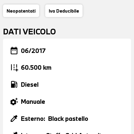
Neopatentati
Iva Deducibile
DATI VEICOLO
date_range
06/2017
add_road
60.500 km
local_gas_station
Diesel
settings_suggest
Manuale
colorize
Esterno:
Black pastello