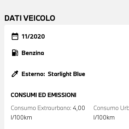
DATI VEICOLO
date_range
11/2020
local_gas_station
Benzina
colorize
Esterno:
Starlight Blue
CONSUMI ED EMISSIONI
Consumo Extraurbano:
4,00
Consumo Urb
l/100km
l/100km