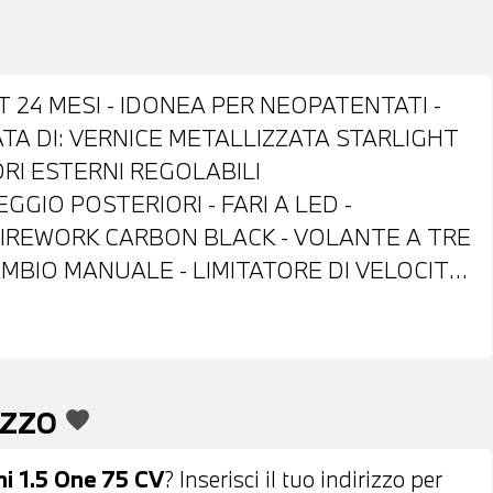
T 24 MESI - IDONEA PER NEOPATENTATI -
ATA DI: VERNICE METALLIZZATA STARLIGHT
ORI ESTERNI REGOLABILI
GIO POSTERIORI - FARI A LED -
 FIREWORK CARBON BLACK - VOLANTE A TRE
MBIO MANUALE - LIMITATORE DI VELOCITA'
H - RADIO DIGITALE DAB -
DI PROVA - POSSIBILITA' DI PERMUTA -
PER L'INTERO IMPORTO
EZZO
favorite
ini 1.5 One 75 CV
? Inserisci il tuo indirizzo per