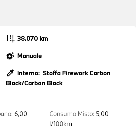
add_road
38.070 km
settings_suggest
Manuale
colorize
Interno:
Stoffa Firework Carbon
Black/Carbon Black
ano:
6,00
Consumo Misto:
5,00
l/100km