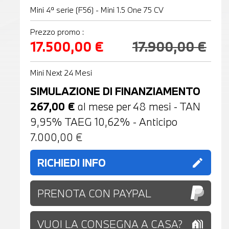
Mini 4ª serie (F56) - Mini 1.5 One 75 CV
Prezzo promo :
17.500,00 €
17.900,00 €
Mini Next 24 Mesi
SIMULAZIONE DI FINANZIAMENTO
267,00
€
al mese per
48
mesi - TAN
9,95% TAEG
10,62
% - Anticipo
7.000,00
€
RICHIEDI INFO
edit
PRENOTA CON PAYPAL
VUOI LA CONSEGNA A CASA?
holiday_village