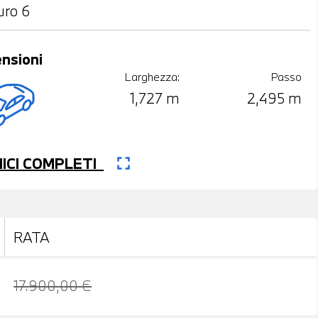
uro 6
nsioni
Larghezza:
Passo
1,727 m
2,495 m
fullscreen
CNICI COMPLETI
RATA
17.900,00 €