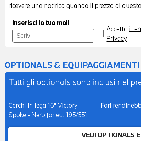
ricevere una notifica quando il prezzo di questa
Inserisci la tua mail
Accetto
i te
Privacy
OPTIONALS & EQUIPAGGIAMENTI
Tutti gli optionals sono inclusi nel p
Cerchi in lega 16" Victory
Fari fendineb
Spoke - Nero (pneu. 195/55)
VEDI OPTIONALS 