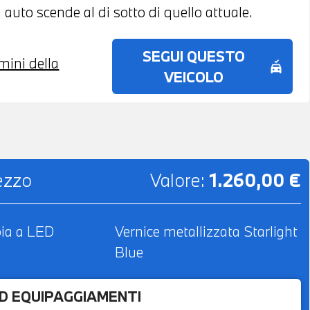
 auto scende al di sotto di quello attuale.
SEGUI QUESTO
rmini della
no_crash
VEICOLO
rezzo
Valore:
1.260,00 €
bia a LED
Vernice metallizzata Starlight
Blue
ED EQUIPAGGIAMENTI