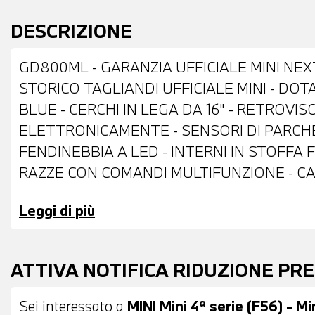
DESCRIZIONE
GD800ML - GARANZIA UFFICIALE MINI NEX
STORICO TAGLIANDI UFFICIALE MINI - DOT
BLUE - CERCHI IN LEGA DA 16" - RETROVIS
ELETTRONICAMENTE - SENSORI DI PARCHEG
FENDINEBBIA A LED - INTERNI IN STOFFA
RAZZE CON COMANDI MULTIFUNZIONE - CA
- BRACCIOLO ANTERIORE - USB - BLUETOOT
Leggi di più
CLIMATIZZATORE MANUALE - POSSIBILITA' 
POSSIBILITA' DI FINANZIAMENTO ANCHE 
ATTIVA NOTIFICA RIDUZIONE PR
Sei interessato a
MINI Mini 4ª serie (F56) - M