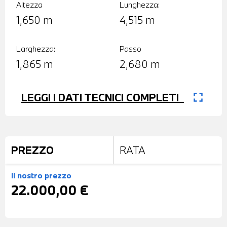
Altezza
Lunghezza:
1,650 m
4,515 m
Larghezza:
Passo
1,865 m
2,680 m
fullscreen
LEGGI I DATI TECNICI COMPLETI
PREZZO
RATA
Il nostro prezzo
22.000,00 €