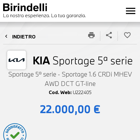
menu
La nostra esperienza. La tua garanzia.
print
share
favorite_border
chevron_left
INDIETRO
KIA
Sportage 5ª serie
Sportage 5ª serie - Sportage 1.6 CRDi MHEV
AWD DCT GT-line
Cod. Web:
U222405
22.000,00 €