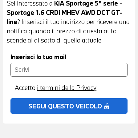
Sei interessato a
KIA Sportage 5ª serie -
POSTERIORE CON SURROUND VIEW 360°
Sportage 1.6 CRDi MHEV AWD DCT GT-
- FARI A LED - BARRE PORTATUTTO SUL
line
? Inserisci il tuo indirizzo per ricevere una
TETTO - PORTELLONE POSTERIORE
notifica quando il prezzo di questa auto
AUTOMATICO - TETTUCCIO
scende al di sotto di quello attuale.
PANORAMICO IN VETRO APRIBILE
ELETTRONICAMENTE - INTERNI IN PELLE
Inserisci la tua mail
MISTO STOFFA NERA - SEDILI SPORTIVI
REGOLABILI ELETTRONICAMENTE -
VOLANTE IN PELLE A TRE RAZZE CON
Accetto
i termini della Privacy
COMANDI MULTIFUNZIONE - CRUISE
CONTROL - CAMBIO AUTOMATICO -
SEGUI QUESTO VEICOLO
no_crash
PADDLE AL VOLANTE - FRENATA DI
EMERGENZA ASSISTITA - SEDILI
ANTERIORI E POSTERIORI RISCALDABILI -
VOLANTE RISCALDABILE - BRACCIOLO