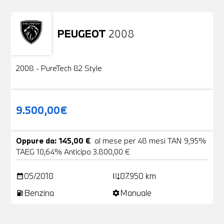
PEUGEOT
2008
Usato
2 Foto
2008 - PureTech 82 Style
9.500,00€
Oppure da: 145,00 €
al mese per 48 mesi TAN 9,95%
TAEG 10,64% Anticipo 3.800,00 €
05/2018
87.950 km
date_range
add_road
Benzina
Manuale
local_gas_station
settings