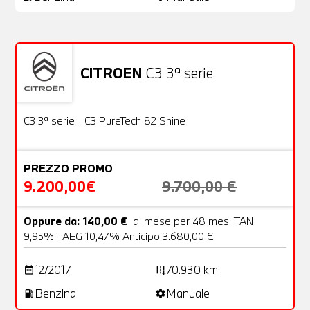
CITROEN
C3 3ª serie
Usato
22 Foto
OFFERTA
C3 3ª serie - C3 PureTech 82 Shine
PREZZO PROMO
9.200,00€
9.700,00 €
Oppure da: 140,00 €
al mese per 48 mesi TAN
9,95% TAEG 10,47% Anticipo 3.680,00 €
12/2017
70.930 km
date_range
add_road
Benzina
Manuale
local_gas_station
settings