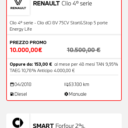
RENAULT
Clio 4ª serie
Usato
20 Foto
OFFERTA
Clio 4ª serie - Clio dCi 8V 75CV Start&Stop 5 porte
Energy Life
PREZZO PROMO
10.000,00€
10.500,00 €
Oppure da: 153,00 €
al mese per 48 mesi TAN 9,95%
TAEG 10,78% Anticipo 4.000,00 €
04/2018
63.180 km
date_range
add_road
Diesel
Manuale
local_gas_station
settings
SMART
Forfour 2ªs.