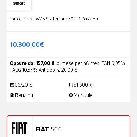
Usato
19 Foto
forfour 2ªs. (W453) - forfour 70 1.0 Passion
10.300,00€
Oppure da: 157,00 €
al mese per 48 mesi TAN 9,95%
TAEG 10,57% Anticipo 4.120,00 €
06/2018
81.500 km
date_range
add_road
Benzina
Manuale
local_gas_station
settings
FIAT
500
Usato
20 Foto