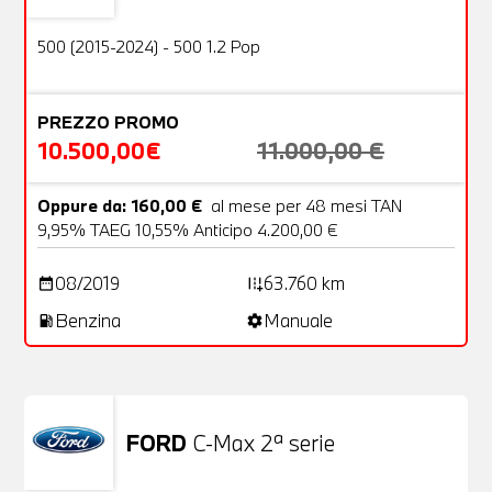
OFFERTA
500 (2015-2024) - 500 1.2 Pop
PREZZO PROMO
10.500,00€
11.000,00 €
Oppure da: 160,00 €
al mese per 48 mesi TAN
9,95% TAEG 10,55% Anticipo 4.200,00 €
08/2019
63.760 km
date_range
add_road
Benzina
Manuale
local_gas_station
settings
FORD
C-Max 2ª serie
Usato
25 Foto