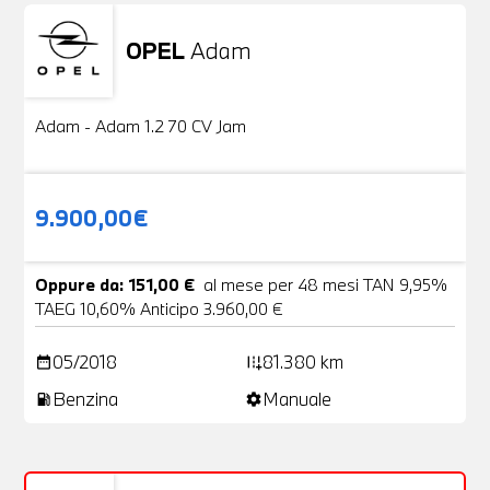
OPEL
Adam
Usato
20 Foto
Adam - Adam 1.2 70 CV Jam
9.900,00€
Oppure da: 151,00 €
al mese per 48 mesi TAN 9,95%
TAEG 10,60% Anticipo 3.960,00 €
05/2018
81.380 km
date_range
add_road
Benzina
Manuale
local_gas_station
settings