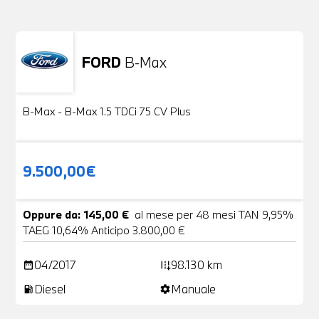
FORD
B-Max
Usato
24 Foto
B-Max - B-Max 1.5 TDCi 75 CV Plus
9.500,00€
Oppure da: 145,00 €
al mese per 48 mesi TAN 9,95%
TAEG 10,64% Anticipo 3.800,00 €
04/2017
98.130 km
date_range
add_road
Diesel
Manuale
local_gas_station
settings