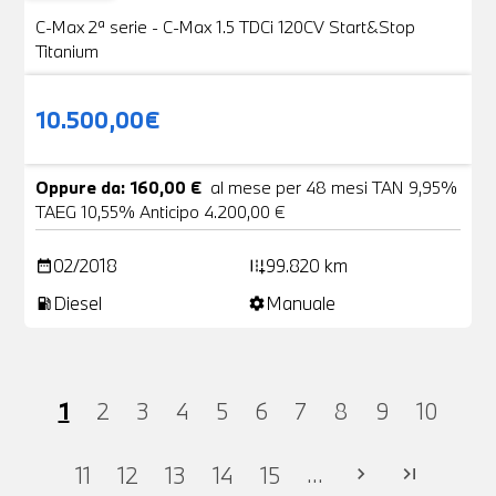
C-Max 2ª serie - C-Max 1.5 TDCi 120CV Start&Stop
Titanium
10.500,00€
Oppure da: 160,00 €
al mese per 48 mesi TAN 9,95%
TAEG 10,55% Anticipo 4.200,00 €
02/2018
99.820 km
date_range
add_road
Diesel
Manuale
local_gas_station
settings
1
2
3
4
5
6
7
8
9
10
...
11
12
13
14
15
chevron_right
last_page