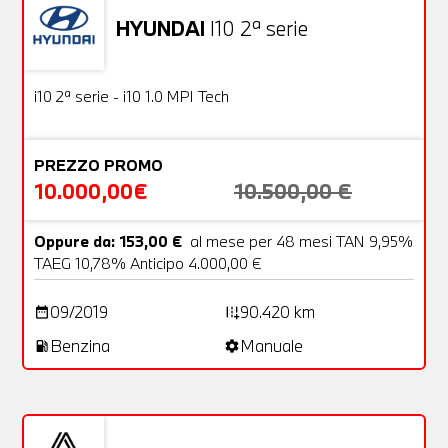
HYUNDAI
I10 2ª serie
Usato
18 Foto
OFFERTA
i10 2ª serie - i10 1.0 MPI Tech
PREZZO PROMO
10.000,00€
10.500,00 €
Oppure da: 153,00 €
al mese per 48 mesi TAN 9,95%
TAEG 10,78% Anticipo 4.000,00 €
09/2019
90.420 km
date_range
add_road
Benzina
Manuale
local_gas_station
settings