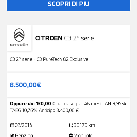
SCOPRI DI PIU
CITROEN
C3 2ª serie
Usato
19 Foto
C3 2ª serie - C3 PureTech 82 Exclusive
8.500,00€
Oppure da: 130,00 €
al mese per 48 mesi TAN 9,95%
TAEG 10,76% Anticipo 3.400,00 €
02/2016
80.170 km
date_range
add_road
Benzina
Manuale
local_gas_station
settings