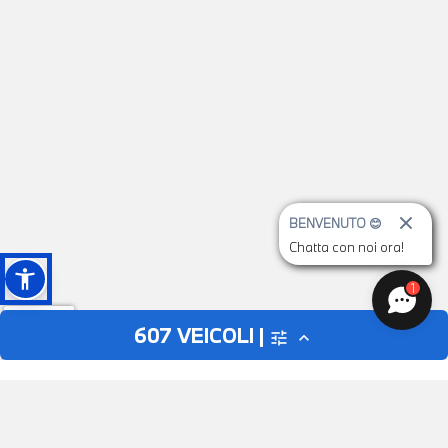
BENVENUTO 😊
Chatta con noi ora!
1
607
VEICOLI |
tune
expand_less
AUTO
MOTO
close