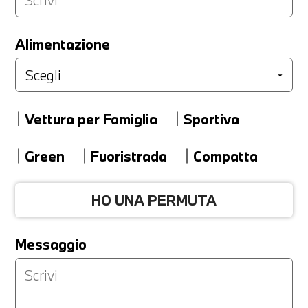
LA TUA PERMUTA
Alimentazione
Marca
Vettura per Famiglia
Sportiva
Modello
Green
Fuoristrada
Compatta
HO UNA PERMUTA
Versione
Messaggio
Km