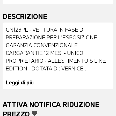
DESCRIZIONE
GN123PL - VETTURA IN FASE DI
PREPARAZIONE PER L'ESPOSIZIONE -
GARANZIA CONVENZIONALE
CARGARANTIE 12 MESI - UNICO
PROPRIETARIO - ALLESTIMENTO S LINE
EDITION - DOTATA DI: VERNICE
METALLIZZATA GRIGIO SCURO - CERCHI
Leggi di più
IN LEGA DA 18" - FARI LED - IMPIANTO
LAVAFARI - RETROVISORI ESTERNI
RIPIEGABILI ELETTRICAMENTE - VETRI
ATTIVA NOTIFICA RIDUZIONE
POSTERIORI E LUNOTTO OSCURATI -
PREZZO
favorite
SENSORI DI PARCHEGGIO ANTERIORI E