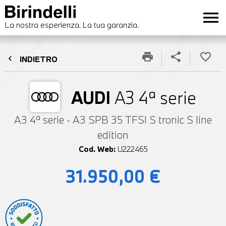
menu
La nostra esperienza. La tua garanzia.
print
share
favorite_border
chevron_left
INDIETRO
AUDI
A3 4ª serie
A3 4ª serie - A3 SPB 35 TFSI S tronic S line
edition
Cod. Web:
U222465
31.950,00 €