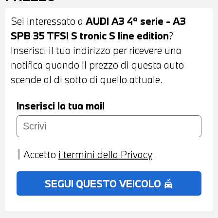
POSTERIORI - PORTELLONE
Sei interessato a
AUDI A3 4ª serie - A3
POSTERIORE AUTOMATICO - INTERNI IN
SPB 35 TFSI S tronic S line edition
?
STOFFA ANTRACITE - VOLANTE
Inserisci il tuo indirizzo per ricevere una
SPORTIVO IN PELLE APPIATTITO NELLA
notifica quando il prezzo di questa auto
PARTE INFERIORE - CRUISE CONTROL
scende al di sotto di quello attuale.
ADATTIVO - CAMBIO AUTOMATICO CON
LEVE AL VOLANTE - FRENATA DI
Inserisci la tua mail
EMERGENZA ASSISTITA - CONTOLLO
ELETTRONICO DELLA CORSIA -
NAVIGATORE - BLUETOOTH - USB -
Accetto
i termini della Privacy
PREDISPOSIZIONE APPLE CAR PLAY E
ANDROID AUTO - PACCHETTO LUCI
SEGUI QUESTO VEICOLO
no_crash
INTERNE - CLIMATIZZATORE
AUTOMATICO BIZONA - BRACCIOLO
CENTRALE ANTERIORE - POSSIBILITA' DI