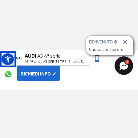
BENVENUTO 😊
Chatta con noi ora!
AUDI
A3 4ª serie
phone_iphone
arrow_upward
1
A3 4ª serie - A3 SPB 35 TFSI S tronic S
line edition
RICHIEDI INFO
edit