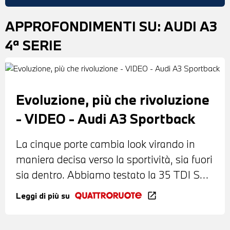
APPROFONDIMENTI SU:
AUDI A3
4ª SERIE
Evoluzione, più che rivoluzione
- VIDEO - Audi A3 Sportback
La cinque porte cambia look virando in
maniera decisa verso la sportività, sia fuori
sia dentro. Abbiamo testato la 35 TDI S
Line Edition
Leggi di più su
open_in_new