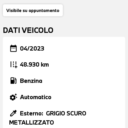
Visibile su appuntamento
DATI VEICOLO
date_range
04/2023
add_road
48.930 km
local_gas_station
Benzina
settings_suggest
Automatico
colorize
Esterno:
GRIGIO SCURO
METALLIZZATO