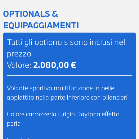
PROVA - POSSIBILITA' DI PERMUTA -
OPTIONALS &
POSSIBILITA' DI FINANZIAMENTO ANCHE
EQUIPAGGIAMENTI
PER L'INTERO IMPORTO
Tutti gli optionals sono inclusi nel
prezzo
Valore:
2.080,00 €
Volante sportivo multifunzione in pelle
appiattito nella parte inferiore con bilancieri
Colore carrozzeria Grigio Daytona effetto
perla