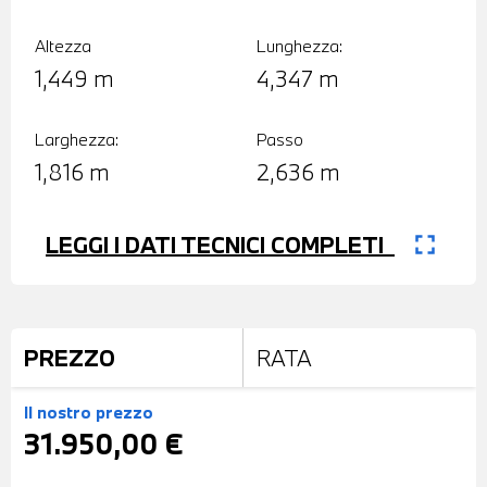
Altezza
Lunghezza:
1,449 m
4,347 m
Larghezza:
Passo
1,816 m
2,636 m
fullscreen
LEGGI I DATI TECNICI COMPLETI
PREZZO
RATA
Il nostro prezzo
31.950,00 €