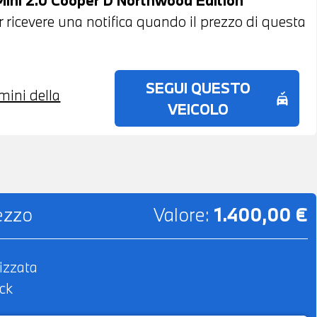
 DI FINANZIAMENTO ANCHE PER L'INTERO
per ricevere una notifica quando il prezzo di questa
SEGUI QUESTO
rmini della
no_crash
VEICOLO
rezzo
Valore:
1.400,00 €
izzata
ck