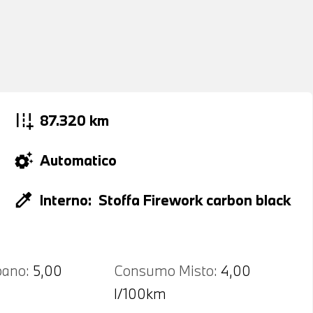
add_road
87.320 km
settings_suggest
Automatico
colorize
Interno:
Stoffa Firework carbon black
ano:
5,00
Consumo Misto:
4,00
l/100km