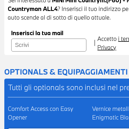
POSSIBILITA' DI PERMUTA - POSSIBILITA'
Countryman ALL4
? Inserisci il tuo indirizzo 
IMPORTO
auto scende al di sotto di quello attuale.
Inserisci la tua mail
Accetto
i te
Privacy
OPTIONALS & EQUIPAGGIAMENTI
Tutti gli optionals sono inclusi nel p
Comfort Access con Easy
Vernice metall
Opener
Enigmatic Bla