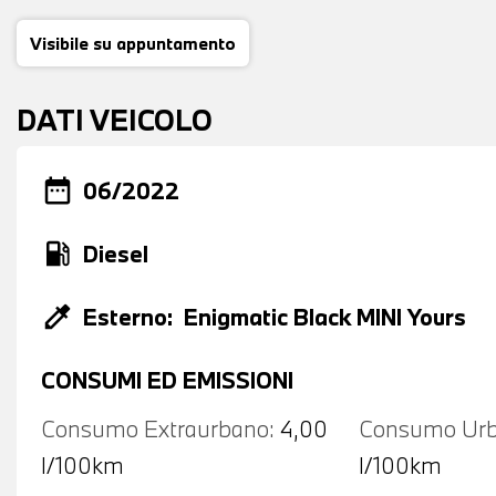
Visibile su appuntamento
DATI VEICOLO
date_range
06/2022
local_gas_station
Diesel
colorize
Esterno:
Enigmatic Black MINI Yours
CONSUMI ED EMISSIONI
Consumo Extraurbano:
4,00
Consumo Urb
l/100km
l/100km