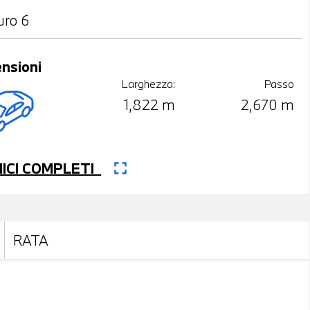
uro 6
nsioni
Larghezza:
Passo
1,822 m
2,670 m
fullscreen
CNICI COMPLETI
RATA