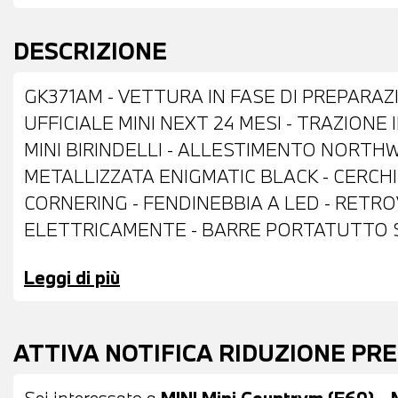
DESCRIZIONE
GK371AM - VETTURA IN FASE DI PREPARAZ
UFFICIALE MINI NEXT 24 MESI - TRAZIONE
MINI BIRINDELLI - ALLESTIMENTO NORTHW
METALLIZZATA ENIGMATIC BLACK - CERCHI 
CORNERING - FENDINEBBIA A LED - RETROV
ELETTRICAMENTE - BARRE PORTATUTTO S
ANTERIORI E POSTERIORI - COMFORT ACCE
Leggi di più
VOLANTE SPORTIVO IN PELLE CON COMAND
CAMBIO AUTOMATICO - DRIVING ASSISTANT
DAB - COMPATIBILITA' CON CONNECTED DR
ATTIVA NOTIFICA RIDUZIONE PR
TELESERVICES - COMPATIBILITA' CON CON
AUTOMATICO BIZONA - BRACCIOLO CENTRAL
Sei interessato a
MINI Mini Countrym.(F60) - 