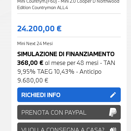
Mini Countrym.(F60) - Mini 2.0 Cooper D Northwood
Edition Countryman ALL4
24.200,00 €
Mini Next 24 Mesi
SIMULAZIONE DI FINANZIAMENTO
368,00
€
al mese per
48
mesi - TAN
9,95% TAEG
10,43
% - Anticipo
9.680,00
€
RICHIEDI INFO
edit
PRENOTA CON PAYPAL
VUOI LA CONSEGNA A CASA?
holiday_village