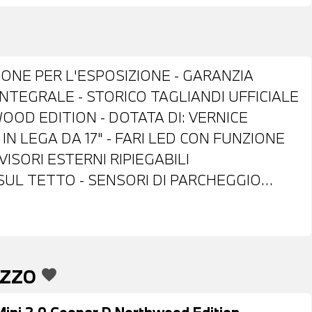
IONE PER L'ESPOSIZIONE - GARANZIA
 INTEGRALE - STORICO TAGLIANDI UFFICIALE
OOD EDITION - DOTATA DI: VERNICE
IN LEGA DA 17" - FARI LED CON FUNZIONE
ISORI ESTERNI RIPIEGABILI
UL TETTO - SENSORI DI PARCHEGGIO
SS SYSTEM - INTERNI IN STOFFA NERA -
I MULTIFUNZIONE - CRUISE CONTROL -
 - BLUETOOTH - USB - RADIO DIGITALE
IVE SERVICES - CHIAMATA DI EMERGENZA -
EZZO
favorite
NECED DRIVE SERVICES - CLIMATIZZATORE
E ANTERIORE - POSSIBILITA' DI PROVA -
Mini 2.0 Cooper D Northwood Edition