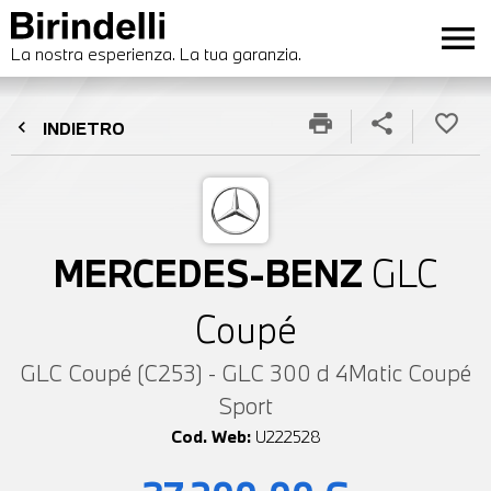
menu
La nostra esperienza. La tua garanzia.
print
share
favorite_border
chevron_left
INDIETRO
MERCEDES-BENZ
GLC
Coupé
GLC Coupé (C253) - GLC 300 d 4Matic Coupé
Sport
Cod. Web:
U222528