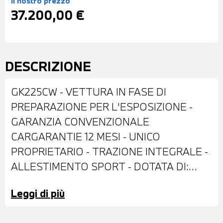
Il nostro prezzo
37.200,00 €
DESCRIZIONE
GK225CW - VETTURA IN FASE DI
PREPARAZIONE PER L'ESPOSIZIONE -
GARANZIA CONVENZIONALE
CARGARANTIE 12 MESI - UNICO
PROPRIETARIO - TRAZIONE INTEGRALE -
ALLESTIMENTO SPORT - DOTATA DI:
VERNICE PASTELLO BIANCA - CERCHI IN
Leggi di più
LEGA DA 18" - FARI LED - RETROVISORI
ESTERNI RIPIEGABILI ELETTRICAMENTE -