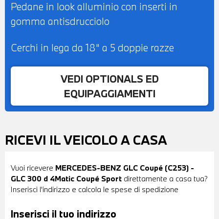
Pedane in look alluminio con inserti in
gomma antisdrucciolo
Cerchi in lega da 18" a 5 doppie razze
VEDI OPTIONALS ED
EQUIPAGGIAMENTI
RICEVI IL VEICOLO A CASA
Vuoi ricevere
MERCEDES-BENZ GLC Coupé (C253) -
GLC 300 d 4Matic Coupé Sport
direttamente a casa tua?
Inserisci l'indirizzo e calcola le spese di spedizione
Inserisci il tuo indirizzo