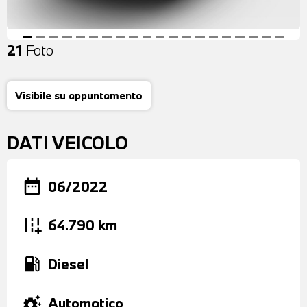
21
Foto
Visibile su appuntamento
DATI VEICOLO
date_range
06/2022
add_road
64.790 km
local_gas_station
Diesel
settings_suggest
Automatico