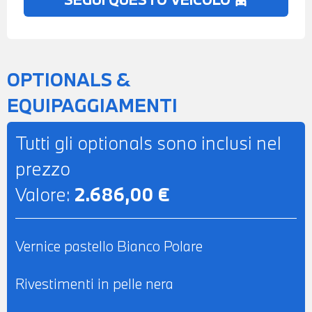
DI PERMUTA - POSSIBILITA' DI
FINANZIAMENTO ANCHE PER L'INTERO
IMPORTO
OPTIONALS &
EQUIPAGGIAMENTI
Tutti gli optionals sono inclusi nel
prezzo
Valore:
2.686,00 €
Vernice pastello Bianco Polare
Rivestimenti in pelle nera