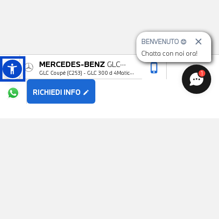
BENVENUTO 😊
Chatta con noi ora!
MERCEDES-BENZ
GLC
phone_iphone
arrow_upward
1
GLC Coupé (C253) - GLC 300 d 4Matic
Coupé
Coupé Sport
RICHIEDI INFO
edit
POTREBBE PIACERTI