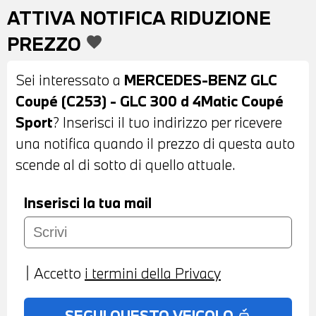
PEDANE LATERALI IN LOOK ALLUMINIO -
ATTIVA NOTIFICA RIDUZIONE
VETRI POSTERIORI E LUNOTTO
PREZZO
favorite
OSCURATI - SENSORI DI PARCHEGGIO
POSTERIORI - TELCAMERA POSTERIORE -
Sei interessato a
MERCEDES-BENZ GLC
INTERNI IN PELLE NERA - VOLANTE
Coupé (C253) - GLC 300 d 4Matic Coupé
SPORTIVO IN PELLE CON COMANDI
Sport
? Inserisci il tuo indirizzo per ricevere
MULTIFUNZIONE - CRUISE CONTROL -
una notifica quando il prezzo di questa auto
CAMBIO AUTOMATICO CON LEVE AL
scende al di sotto di quello attuale.
VOLANTE - NAVIGATORE - BLUETOOTH -
USB - CLIMATIZZATORE AUTOMATICO
Inserisci la tua mail
BIZONA - BRACCIOLO CENTRALE
ANTERIORE - SEDILI ANTERIORI
REGOLABILI ELETTRICAMENTE CON
Accetto
i termini della Privacy
FUNZIONE MEMORY LATO GUIDA -
POSSIBILITA' DI PROVA - POSSIVBILITA'
SEGUI QUESTO VEICOLO
no_crash