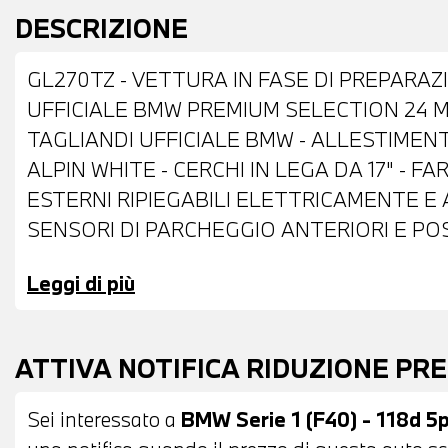
DESCRIZIONE
GL270TZ - VETTURA IN FASE DI PREPARAZ
UFFICIALE BMW PREMIUM SELECTION 24 ME
TAGLIANDI UFFICIALE BMW - ALLESTIMEN
ALPIN WHITE - CERCHI IN LEGA DA 17" - FA
ESTERNI RIPIEGABILI ELETTRICAMENTE E 
SENSORI DI PARCHEGGIO ANTERIORI E POS
SENSTEC NERA - VOLANTE SPORTIVO M IN
Leggi di più
CRUISE CONTROL - CAMBIO AUTOMATICO 
PLUS - BMW LIVE COCKPIT PROFESSIONAL 
COMPATIBILITA' CON CONNECTED DRIVE SE
ATTIVA NOTIFICA RIDUZIONE PR
EMERGENZA - CLIMATIZZATORE AUTOMAT
AUTOANABBAGLIANTE - POSSIBILITA' DI PR
Sei interessato a
BMW Serie 1 (F40) - 118d 5
POSSIBILITA' DI FINANZIAMENTO ANCHE 