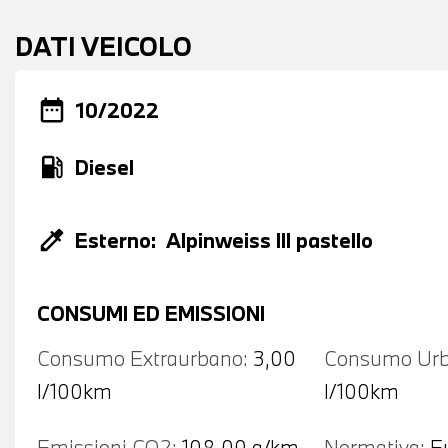
DATI VEICOLO
date_range
10/2022
local_gas_station
Diesel
colorize
Esterno:
Alpinweiss III pastello
CONSUMI ED EMISSIONI
Consumo Extraurbano:
3,00
Consumo Urb
l/100km
l/100km
Emissioni CO2:
108,00 g/km
Normativa:
E