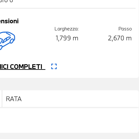
nsioni
Larghezza:
Passo
1,799 m
2,670 m
fullscreen
CNICI COMPLETI
RATA