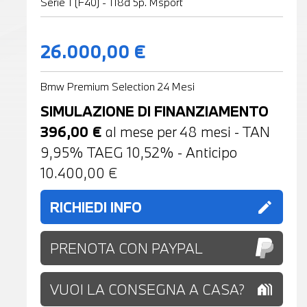
Serie 1 (F40) - 118d 5p. Msport
26.000,00 €
Bmw Premium Selection 24 Mesi
SIMULAZIONE DI FINANZIAMENTO
396,00
€
al mese per
48
mesi - TAN
9,95% TAEG
10,52
% - Anticipo
10.400,00
€
RICHIEDI INFO
edit
PRENOTA CON PAYPAL
VUOI LA CONSEGNA A CASA?
holiday_village