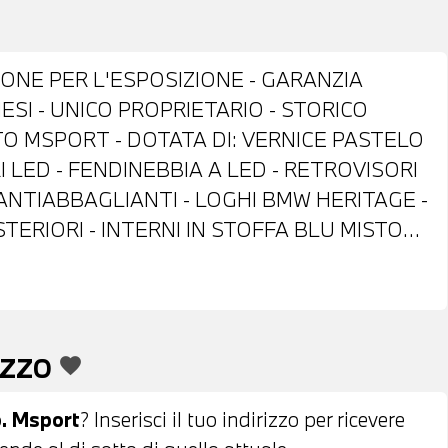
IONE PER L'ESPOSIZIONE - GARANZIA
SI - UNICO PROPRIETARIO - STORICO
TO MSPORT - DOTATA DI: VERNICE PASTELO
RI LED - FENDINEBBIA A LED - RETROVISORI
ANTIABBAGLIANTI - LOGHI BMW HERITAGE -
TERIORI - INTERNI IN STOFFA BLU MISTO
 PELLE CON COMANDI MULTIFUNZIONE -
CON LEVE AL VOLANTE - ACTIVE GUARD
- NAVIGATORE - BLUETOOTH - USB -
RVICES - TELESERVICES - CHIAMATA DI
EZZO
favorite
ICO MONOZONA - RETROVISORE INTERNO
OVA - POSSIBILITA' DI PERMUTA -
p. Msport
? Inserisci il tuo indirizzo per ricevere
PER L'INTERO IMPORTO