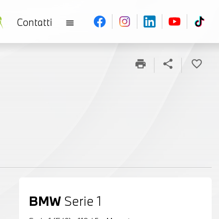
Contatti
menu
print
share
favorite_border
BMW
Serie 1