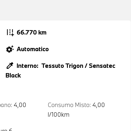
add_road
66.770 km
settings_suggest
Automatico
colorize
Interno:
Tessuto Trigon / Sensatec
Black
ano:
4,00
Consumo Misto:
4,00
l/100km
uro 6