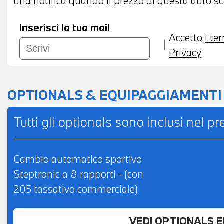
una notifica quando il prezzo di questa auto sce
Inserisci la tua mail
Accetto
i te
Privacy
OPTIONALS & EQUIPAGGIAMENTI
Tutti gli optionals sono inclusi nel p
Cambio automatico sportivo
Steptronic a 8 rapporti - (con
205 tassativo commerciale)
VEDI OPTIONALS 