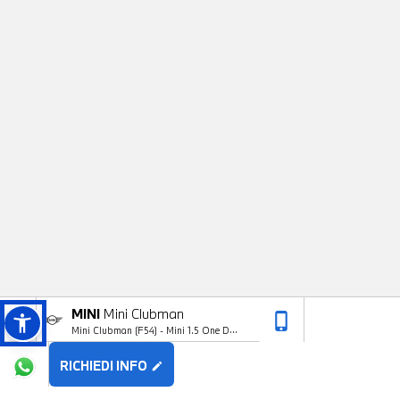
MINI
Mini Clubman
phone_iphone
arrow_upward
Mini Clubman (F54) - Mini 1.5 One D
Yours Clubman
RICHIEDI INFO
edit