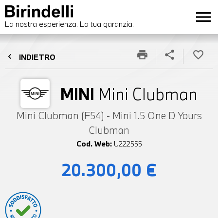
menu
La nostra esperienza. La tua garanzia.
print
share
favorite_border
chevron_left
INDIETRO
MINI
Mini Clubman
Mini Clubman (F54) - Mini 1.5 One D Yours
Clubman
Cod. Web:
U222555
20.300,00 €