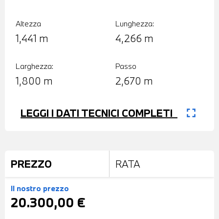
Altezza
Lunghezza:
1,441 m
4,266 m
Larghezza:
Passo
1,800 m
2,670 m
fullscreen
LEGGI I DATI TECNICI COMPLETI
PREZZO
RATA
Il nostro prezzo
20.300,00 €