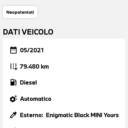
Neopatentati
DATI VEICOLO
date_range
05/2021
add_road
79.480 km
local_gas_station
Diesel
settings_suggest
Automatico
colorize
Esterno:
Enigmatic Black MINI Yours