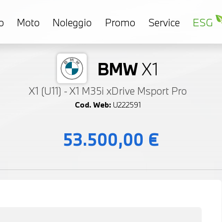
o
Moto
Noleggio
Promo
Service
ESG
BMW
X1
X1 (U11) - X1 M35i xDrive Msport Pro
Cod. Web:
U222591
53.500,00 €