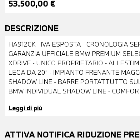
53.500,00 €
DESCRIZIONE
HA912CK - IVA ESPOSTA - CRONOLOGIA SER
GARANZIA UFFICIALE BMW PREMIUM SELEC
XDRIVE - UNICO PROPRIETARIO - ALLESTIM
LEGA DA 20" - IMPIANTO FRENANTE MAGG
SHADOW LINE - BARRE PORTATTUTTO SUL 
BMW INDIVIDUAL SHADOW LINE - COMFORT
ESTERNI RICHIUDIBILI ELETTRICAMENTE E 
Leggi di più
SENSORI DI PARCHEGGIO ANTERIORI E PO
VETRI ELETTRICI - VETRI POSTERIORI E 
- ANTIFURTO CON TELECOMANDO - RETR
ATTIVA NOTIFICA RIDUZIONE PR
CAMBIO AUTOMATICO CON LEVE AL VOLA