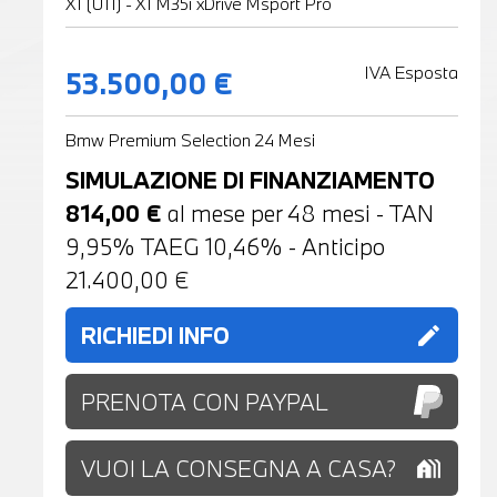
X1 (U11) - X1 M35i xDrive Msport Pro
IVA Esposta
53.500,00 €
Bmw Premium Selection 24 Mesi
SIMULAZIONE DI FINANZIAMENTO
814,00
€
al mese per
48
mesi - TAN
9,95% TAEG
10,46
% - Anticipo
21.400,00
€
RICHIEDI INFO
edit
PRENOTA CON PAYPAL
VUOI LA CONSEGNA A CASA?
holiday_village