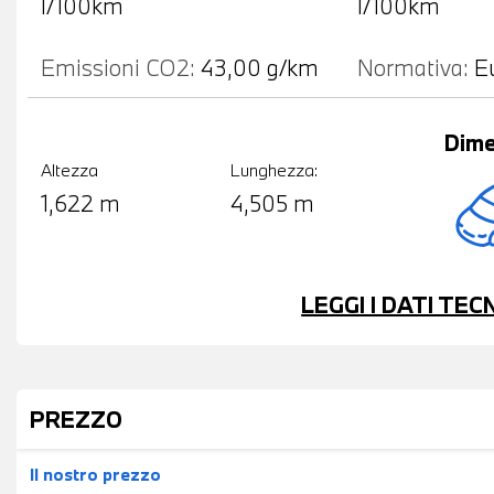
l/100km
l/100km
Emissioni CO2:
43,00 g/km
Normativa:
E
Dime
Altezza
Lunghezza:
1,622 m
4,505 m
LEGGI I DATI TE
PREZZO
Il nostro prezzo