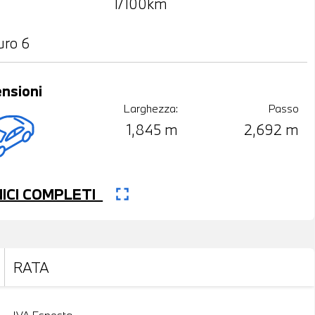
l/100km
uro 6
nsioni
Larghezza:
Passo
1,845 m
2,692 m
fullscreen
CNICI COMPLETI
RATA