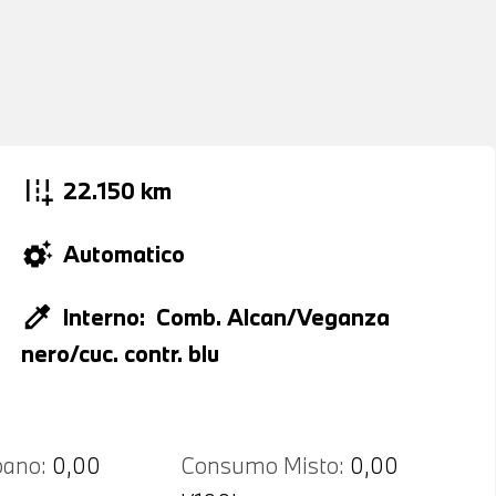
add_road
22.150 km
settings_suggest
Automatico
colorize
Interno:
Comb. Alcan/Veganza
nero/cuc. contr. blu
ano:
0,00
Consumo Misto:
0,00