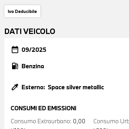
Iva Deducibile
DATI VEICOLO
date_range
09/2025
local_gas_station
Benzina
colorize
Esterno:
Space silver metallic
CONSUMI ED EMISSIONI
Consumo Extraurbano:
0,00
Consumo Urb