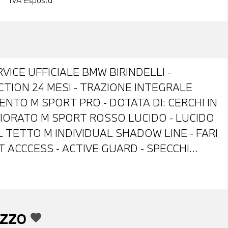
IVA Esposta
VICE UFFICIALE BMW BIRINDELLI -
TION 24 MESI - TRAZIONE INTEGRALE
ENTO M SPORT PRO - DOTATA DI: CERCHI IN
IORATO M SPORT ROSSO LUCIDO - LUCIDO
TETTO M INDIVIDUAL SHADOW LINE - FARI
 ACCCESS - ACTIVE GUARD - SPECCHI
ANTIABBAGLIANTI - FARI LED ADATTIVI -
STERIORI - TELECAMERA POSTERIORE -
LUNOTTO OSCURATI - SPOILER POSTERIORE M
OVISORE INTERNO AUTOANABBAGLIANTI -
EZZO
favorite
NTE - PORTELLONE POSTERIORE