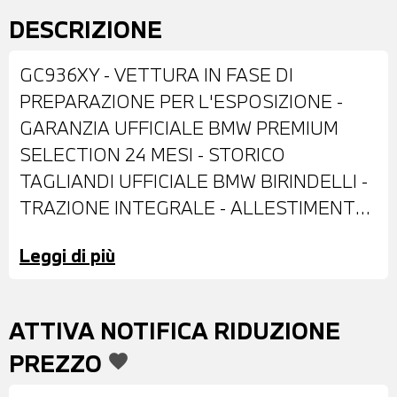
DESCRIZIONE
GC936XY - VETTURA IN FASE DI
PREPARAZIONE PER L'ESPOSIZIONE -
GARANZIA UFFICIALE BMW PREMIUM
SELECTION 24 MESI - STORICO
TAGLIANDI UFFICIALE BMW BIRINDELLI -
TRAZIONE INTEGRALE - ALLESTIMENTO
XLINE PLUS - DOTATA DI: VERNICE
Leggi di più
PASTELLO NERO - CERCHI IN LEGA DA
18" - RETROVISORI ESTERNI RIPIEGABILI
ELETTRONICAMENTE E
ATTIVA NOTIFICA RIDUZIONE
ANTIABBAGLIANTI - SENSORI DI
PREZZO
favorite
PARCHEGGIO ANTERIORI E POSTERIORI
CON TELECAMERA - FARI A LED -