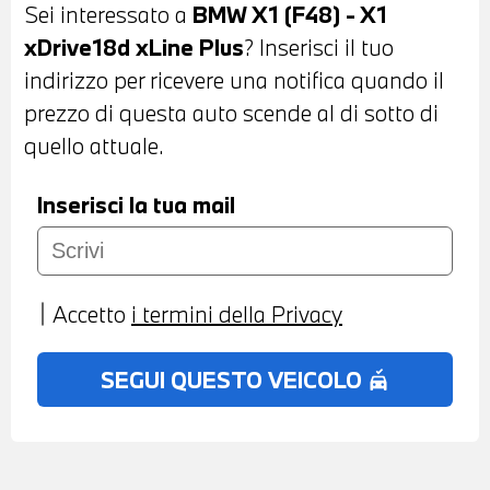
Sei interessato a
BMW X1 (F48) - X1
FENDINEBBIA A LED - PORTELLONE
xDrive18d xLine Plus
? Inserisci il tuo
POSTERIORE AUTOMATICO - BARRE
indirizzo per ricevere una notifica quando il
PORTATUTTO SUL TETTO - INTERNI IN
prezzo di questa auto scende al di sotto di
PELLE MISTO STOFFA NERA - VOLANTE
quello attuale.
IN PELLE A TRE RAZZE CON COMANDI
MULTIFUNZIONE - CRUISE CONTROL -
Inserisci la tua mail
CAMBIO AUTOMATICO - CLIMATIZZATORE
AUTOMATICO BIZONA - BRACCIOLO
ANTERIORE - ACTIVE GUARD - USB -
Accetto
i termini della Privacy
BLUETOOTH - NAVIGATORE - RADIO
DIGITALE DAB - PREDISPOSIZIONE
SEGUI QUESTO VEICOLO
no_crash
APPLE CARPLAY - CHIAMATA DI
EMERGENZA INTELLIGENTE -
TELESERVICES - TRAFFIC INFORMATION
- RETROVISORE INTERNO