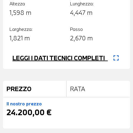
Altezza
Lunghezza:
1,598 m
4,447 m
Larghezza:
Passo
1,821 m
2,670 m
fullscreen
LEGGI I DATI TECNICI COMPLETI
PREZZO
RATA
Il nostro prezzo
24.200,00 €