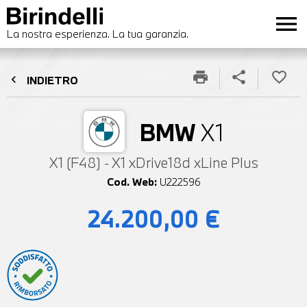
menu
La nostra esperienza. La tua garanzia.
print
share
favorite_border
chevron_left
INDIETRO
BMW
X1
X1 (F48) - X1 xDrive18d xLine Plus
Cod. Web:
U222596
24.200,00 €