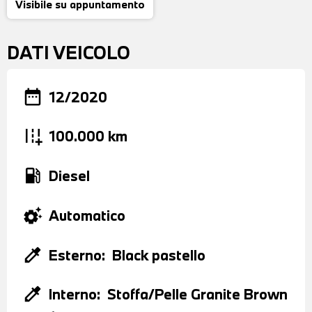
Visibile su appuntamento
DATI VEICOLO
date_range
12/2020
add_road
100.000 km
local_gas_station
Diesel
settings_suggest
Automatico
colorize
Esterno:
Black pastello
colorize
Interno:
Stoffa/Pelle Granite Brown