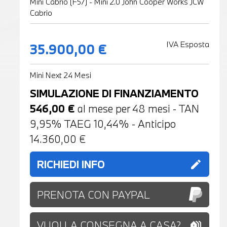
Mini Cabrio (F57) - Mini 2.0 John Cooper Works JCW
Cabrio
IVA Esposta
35.900,00 €
Mini Next 24 Mesi
SIMULAZIONE DI FINANZIAMENTO
546,00
€
al mese per
48
mesi - TAN
9,95% TAEG
10,44
% - Anticipo
14.360,00
€
RICHIEDI INFO
edit
PRENOTA CON PAYPAL
VUOI LA CONSEGNA A CASA?
holiday_village