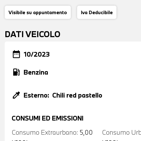
Visibile su appuntamento
Iva Deducibile
DATI VEICOLO
date_range
10/2023
local_gas_station
Benzina
colorize
Esterno:
Chili red pastello
CONSUMI ED EMISSIONI
Consumo Extraurbano:
5,00
Consumo Urb