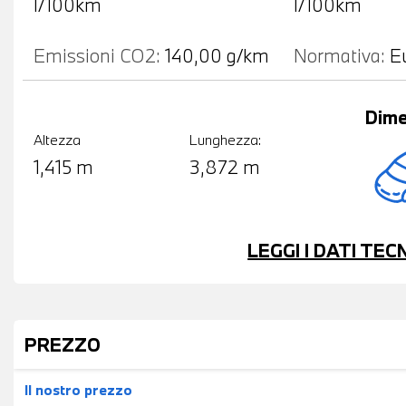
l/100km
l/100km
Emissioni CO2:
140,00 g/km
Normativa:
E
Dime
Altezza
Lunghezza:
1,415 m
3,872 m
LEGGI I DATI TE
PREZZO
Il nostro prezzo