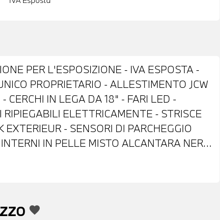
IVA Esposta
ONE PER L'ESPOSIZIONE - IVA ESPOSTA -
- UNICO PROPRIETARIO - ALLESTIMENTO JCW
 CERCHI IN LEGA DA 18" - FARI LED -
 RIPIEGABILI ELETTRICAMENTE - STRISCE
K EXTERIEUR - SENSORI DI PARCHEGGIO
 INTERNI IN PELLE MISTO ALCANTARA NERA
N COMANDI MULTIFUNZIONE - CRUISE
O CON LEVE AL VOLANTE - ACTIVE GUARD -
 - NAVIGATORE - BLUETOOTH - USB - RADIO
A DI EMERGENZA - CLIMATIZZATORE
EZZO
favorite
TERNO AUTOANABBAGLIANTE - BRACCIOLO