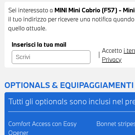
CENTRALE ANTERIORE - SEDILI ANTERIORI R
Sei interessato a
MINI Mini Cabrio (F57) - Mi
POSSIBILITA' DI PERMUTA - POSSIBILITA'
il tuo indirizzo per ricevere una notifica quando
L'INTERO IMPORTO
quello attuale.
Inserisci la tua mail
Accetto
i te
Privacy
OPTIONALS & EQUIPAGGIAMENTI
Tutti gli optionals sono inclusi nel p
Comfort Access con Easy
Bonnet stripes
Opener