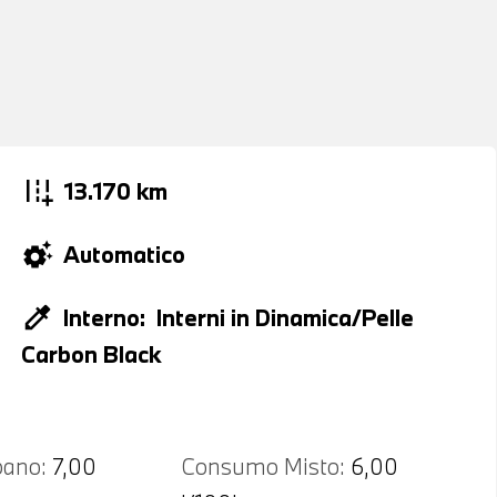
add_road
13.170 km
settings_suggest
Automatico
colorize
Interno:
Interni in Dinamica/Pelle
Carbon Black
ano:
7,00
Consumo Misto:
6,00