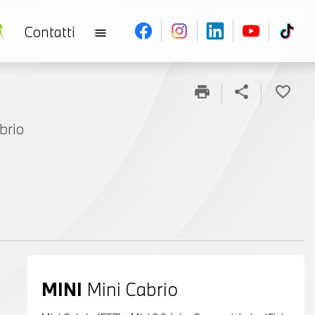
Contatti
menu
print
share
favorite_border
brio
MINI
Mini Cabrio