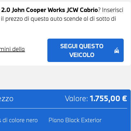
ISCALDABILI - POSSIBILITA' DI PROVA -
ni 2.0 John Cooper Works JCW Cabrio
? Inserisci
 DI LEASING O FINANZIAMENTO ANCHE PER
 il prezzo di questa auto scende al di sotto di
SEGUI QUESTO
rmini della
no_crash
VEICOLO
rezzo
Valore:
1.755,00 €
 di colore nero
Piano Black Exterior