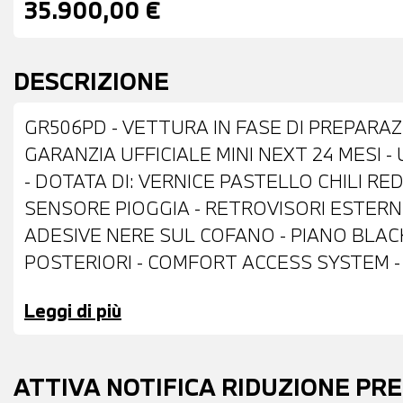
35.900,00 €
DESCRIZIONE
GR506PD - VETTURA IN FASE DI PREPARAZI
GARANZIA UFFICIALE MINI NEXT 24 MESI 
- DOTATA DI: VERNICE PASTELLO CHILI RED -
SENSORE PIOGGIA - RETROVISORI ESTERNI
ADESIVE NERE SUL COFANO - PIANO BLAC
POSTERIORI - COMFORT ACCESS SYSTEM -
- VOLANTE SPORTIVO IN PELLE NAPPA CO
Leggi di più
CONTROL ADATTIVO - CAMBIO AUTOMATIC
DRIVING ASSISTANT - MINI DRIVING MODES
DIGITALE DAB - TELESERVICES - CHIAMAT
ATTIVA NOTIFICA RIDUZIONE PR
AUTOMATICO BIZONA - RETROVISORE IN