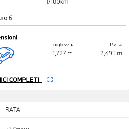
l/100km
uro 6
nsioni
Larghezza:
Passo
1,727 m
2,495 m
fullscreen
CNICI COMPLETI
RATA