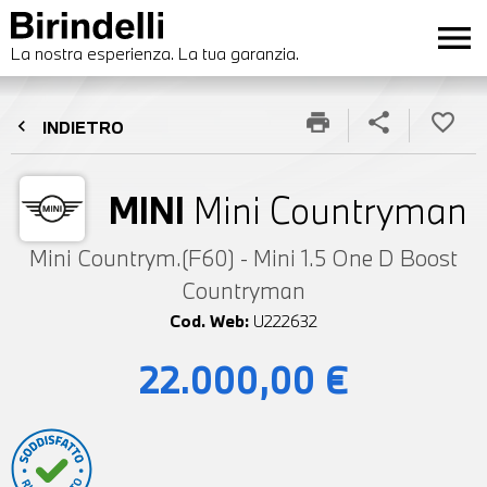
menu
La nostra esperienza. La tua garanzia.
print
share
favorite_border
chevron_left
INDIETRO
MINI
Mini Countryman
Mini Countrym.(F60) - Mini 1.5 One D Boost
Countryman
Cod. Web:
U222632
22.000,00 €