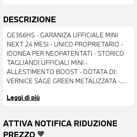
DESCRIZIONE
GE366HS - GARANIZA UFFICIALE MINI
NEXT 24 MESI - UNICO PROPRIETARIO -
IDONEA PER NEOPATENTATI - STORICO
TAGLIANDI UFFICIALI MINI -
ALLESTIMENTO BOOST - DOTATA DI:
VERNICE SAGE GREEN METALIZZATA -
CERCHI IN LEGA DA 16'' - BARRE
Leggi di più
PORTATUTTO SUL TETTO - SENSORI DI
PARCHEGGIO POSTERIORI -
RETROCAMERA DI PARCHEGGIO -
ATTIVA NOTIFICA RIDUZIONE
FENDINEBBIA LED - FARI LED CON
PREZZO
favorite
FUNZIONE CORNERING - INTERNI IN