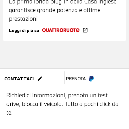
La prima ibrida plug-in della Casa inglese
garantisce grande potenza e ottime
prestazioni
Leggi di più su
open_in_new
edit
CONTATTACI
PRENOTA
Richiedici informazioni, prenota un test
drive, blocca il veicolo. Tutto a pochi click da
te.