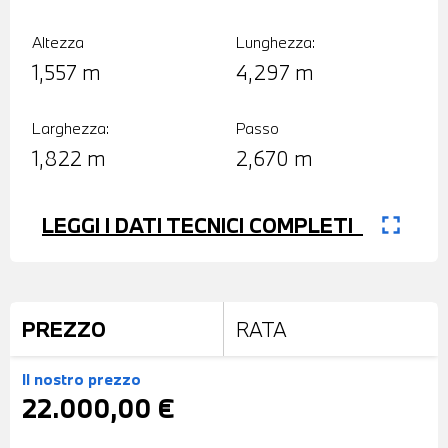
Altezza
Lunghezza:
1,557 m
4,297 m
Larghezza:
Passo
1,822 m
2,670 m
fullscreen
LEGGI I DATI TECNICI COMPLETI
PREZZO
RATA
Il nostro prezzo
22.000,00 €