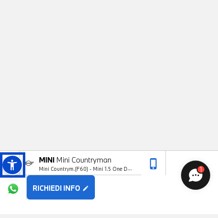
BENVENUTO 😊
Chatta con noi ora!
MINI
Mini Countryman
phone_iphone
arrow_upward
1
Mini Countrym.(F60) - Mini 1.5 One D
Boost Countryman
RICHIEDI INFO
edit