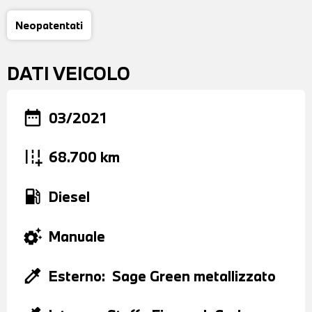
Neopatentati
DATI VEICOLO
date_range
03/2021
add_road
68.700 km
local_gas_station
Diesel
settings_suggest
Manuale
colorize
Esterno:
Sage Green metallizzato