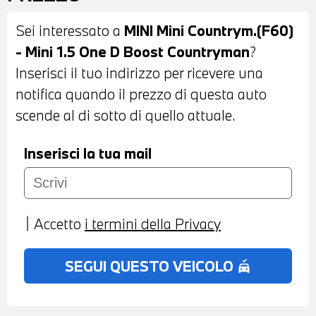
STOFFA FIREWORK CARBON BLACK -
Sei interessato a
MINI Mini Countrym.(F60)
VOLANTE SPORTIVO MULTIFUNZIONE IN
- Mini 1.5 One D Boost Countryman
?
PELLE - CAMBIO MANUALE - CRUISE
Inserisci il tuo indirizzo per ricevere una
CONTROL - BRACCIOLO ANTERIORE -
notifica quando il prezzo di questa auto
RADIO DAB - CHIAMATA D'EMERGENZA
scende al di sotto di quello attuale.
INTELLIGENTE - TELESERVICES - RADIO
MINI VISUAL BOOST - CLIMATIZZATORE
Inserisci la tua mail
MANUALE - POSSIBILITA' DI PROVA -
POSSIBILITA' DI PERMUTA - POSSIBILITA
DI FINANZIAMENTO ANCHE PER
Accetto
i termini della Privacy
L'INTERO IMPORTO
SEGUI QUESTO VEICOLO
no_crash