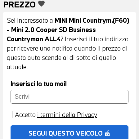
PREZZO
favorite
POSTERIORI - TELECAMERA
POSTERIORE - PORTELLONE
Sei interessato a
MINI Mini Countrym.(F60)
POSTERIORE AUTOMATICO - COMFORT
- Mini 2.0 Cooper SD Business
ACCESS SYSTEM - INTERNI IN PELLE
Countryman ALL4
? Inserisci il tuo indirizzo
NERA - VOLANTE SPORTIVO IN PELLE
per ricevere una notifica quando il prezzo di
CON COMANDI MULTIFUNZIONE - CRUISE
questa auto scende al di sotto di quello
CONTROL ADATTIVO - CAMBIO
attuale.
AUTOMATICO - ACTIVE GUARD - MINI
DRIVING MODES - HEAD UP DISPLAY -
Inserisci la tua mail
NAVIGATORE - BLUETOOTH - USB -
COMPATIBILITA' CON CONNECTED DRIVE
SERVICES - SISTEMA DI RICARICA
Accetto
i termini della Privacy
WIRELESS PER IL CELLULARE -
TELESERVICES - CHIAMATA DI
SEGUI QUESTO VEICOLO
no_crash
EMERGENZA - CLIMATIZZATORE