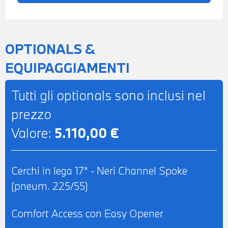
AUTOMATICO BIZONA - RETROVISORE
INTERNO AUTOANABBAGLIANTE -
BRACCIOLO CENTRALE ANTERIORE -
OPTIONALS &
POSSIBILITA' DI PROVA - POSSIBILITA' DI
EQUIPAGGIAMENTI
PERMUTA - POSSIBILITA' DI LEASING O
FINANZIAMENTO ANCHE PER L'INTERO
Tutti gli optionals sono inclusi nel
IMPORTO
prezzo
Valore:
5.110,00 €
Cerchi in lega 17" - Neri Channel Spoke
(pneum. 225/55)
Comfort Access con Easy Opener