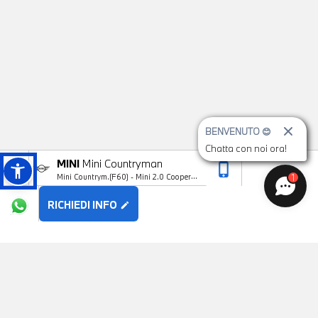
BENVENUTO 😊
Chatta con noi ora!
MINI
Mini Countryman
phone_iphone
arrow_upward
1
Mini Countrym.(F60) - Mini 2.0 Cooper
SD Business Countryman ALL4
RICHIEDI INFO
edit