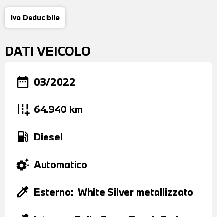
Iva Deducibile
DATI VEICOLO
date_range
03/2022
add_road
64.940 km
local_gas_station
Diesel
settings_suggest
Automatico
colorize
Esterno:
White Silver metallizzato