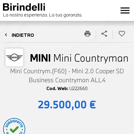
menu
La nostra esperienza. La tua garanzia.
print
share
favorite_border
chevron_left
INDIETRO
MINI
Mini Countryman
Mini Countrym.(F60) - Mini 2.0 Cooper SD
Business Countryman ALL4
Cod. Web:
U222660
29.500,00 €