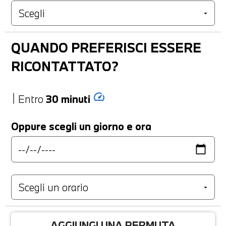
QUANDO PREFERISCI ESSERE
RICONTATTATO?
speed
Entro
30 minuti
Oppure scegli un giorno e ora
AGGIUNGI UNA PERMUTA