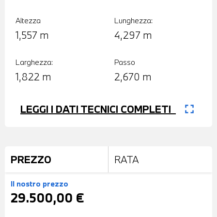
Altezza
Lunghezza:
1,557 m
4,297 m
Larghezza:
Passo
1,822 m
2,670 m
fullscreen
LEGGI I DATI TECNICI COMPLETI
PREZZO
RATA
Il nostro prezzo
29.500,00 €