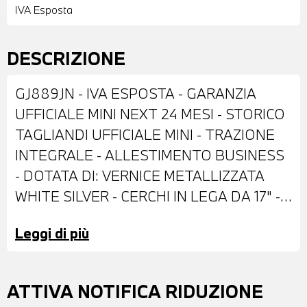
IVA Esposta
DESCRIZIONE
GJ889JN - IVA ESPOSTA - GARANZIA
UFFICIALE MINI NEXT 24 MESI - STORICO
TAGLIANDI UFFICIALE MINI - TRAZIONE
INTEGRALE - ALLESTIMENTO BUSINESS
- DOTATA DI: VERNICE METALLIZZATA
WHITE SILVER - CERCHI IN LEGA DA 17" -
FARI LED CON FUNZIONE CORNERING -
Leggi di più
FENDINEBBIA A LED - RETROVISORI
ESTERNI RIPIEGABILI ELETTRICAMENTE -
BARRE PORTATUTTO SUL TETTO -
ATTIVA NOTIFICA RIDUZIONE
SENSORI DI PARCHEGGIO ANTERIORI E