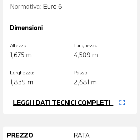
Normativa:
Euro 6
Dimensioni
Altezza
Lunghezza:
1,675 m
4,509 m
Larghezza:
Passo
1,839 m
2,681 m
fullscreen
LEGGI I DATI TECNICI COMPLETI
PREZZO
RATA