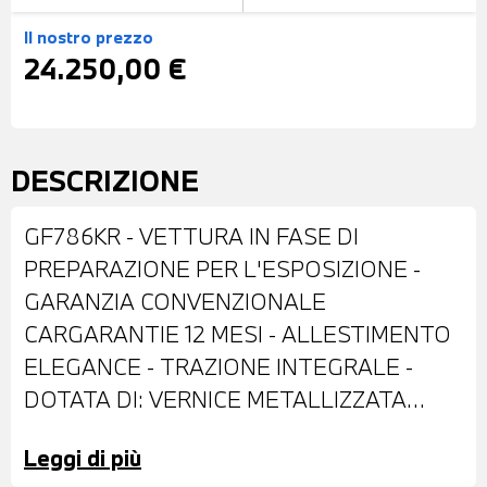
Il nostro prezzo
24.250,00 €
DESCRIZIONE
GF786KR - VETTURA IN FASE DI
PREPARAZIONE PER L'ESPOSIZIONE -
GARANZIA CONVENZIONALE
CARGARANTIE 12 MESI - ALLESTIMENTO
ELEGANCE - TRAZIONE INTEGRALE -
DOTATA DI: VERNICE METALLIZZATA
DOLPHIN GREY - CERCHI IN LEGA DA 18" -
Leggi di più
RETROVISORI ESTERNI REGOLABILI E