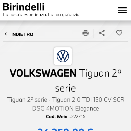
menu
La nostra esperienza. La tua garanzia.
print
share
favorite_border
chevron_left
INDIETRO
VOLKSWAGEN
Tiguan 2ª
serie
Tiguan 2ª serie - Tiguan 2.0 TDI 150 CV SCR
DSG 4MOTION Elegance
Cod. Web:
U222716