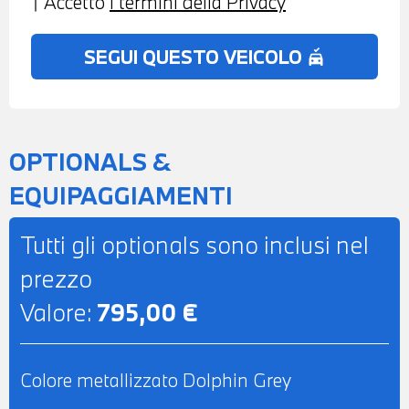
Accetto
i termini della Privacy
PREDISPOSIZIONE APPLE CARPLAY E
ANDROID AUTO - CHIAMATA DI
SEGUI QUESTO VEICOLO
no_crash
EMERGENZA INTELLIGENTE -
POSSIBILITA' DI PROVA - POSSIBILITA' DI
PERMUTA - POSSIBILITA' DI
FINANZIAMENTO ANCHE PER L'INTERO
OPTIONALS &
IMPORTO
EQUIPAGGIAMENTI
Tutti gli optionals sono inclusi nel
prezzo
Valore:
795,00 €
Colore metallizzato Dolphin Grey