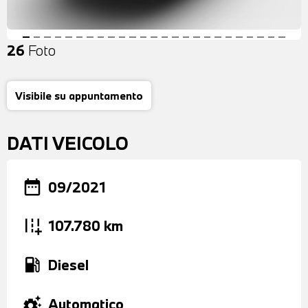
26
Foto
Visibile su appuntamento
DATI VEICOLO
date_range
09/2021
add_road
107.780 km
local_gas_station
Diesel
settings_suggest
Automatico