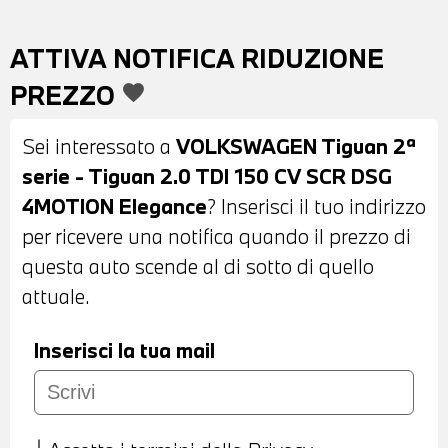
RISCALDABILI ELETTRONICAMENTE -
VETRI E LUNOTTO POSTERIORI
ATTIVA NOTIFICA RIDUZIONE
OSCURATI - FARI A LED - BARRE
PREZZO
favorite
PORTATUTTO SUL TETTO -
PORTELLONE POSTERIORE
Sei interessato a
VOLKSWAGEN Tiguan 2ª
AUTOMATICO - INTERNI IN STOFFA NERA
serie - Tiguan 2.0 TDI 150 CV SCR DSG
- VOLANTE IN PELLE A TRE RAZZE CON
4MOTION Elegance
? Inserisci il tuo indirizzo
COMANDI MULTIFUNZIONE - CRUISE
per ricevere una notifica quando il prezzo di
CONTROL ADATTIVO - CAMBIO
questa auto scende al di sotto di quello
AUTOMATICO - CLIMATIZZTORE
attuale.
AUTOMATICO BIZONA - PADDLE AL
VOLANTE - FRENATA DI EMERGENZA
Inserisci la tua mail
ASSISTITA - BRACCIOLO ANTERIORE -
USB - BLUETOOTH - NAVIGATORE -
RADIO DIIGITALE DAB -