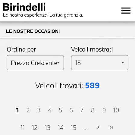
menu
La nostra esperienza. La tua garanzia.
LE NOSTRE OCCASIONI
Ordina per
Veicoli mostrati
Veicoli trovati:
589
1
2
3
4
5
6
7
8
9
10
...
11
12
13
14
15
chevron_right
last_page