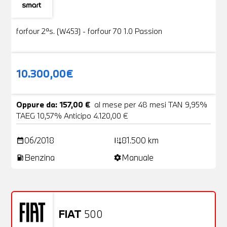
Usato
19 Foto
forfour 2ªs. (W453) - forfour 70 1.0 Passion
10.300,00€
Oppure da: 157,00 €
al mese per 48 mesi TAN 9,95%
TAEG 10,57% Anticipo 4.120,00 €
06/2018
81.500 km
date_range
add_road
Benzina
Manuale
local_gas_station
settings
FIAT
500
Usato
20 Foto