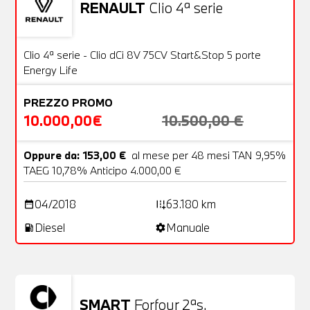
RENAULT
Clio 4ª serie
Usato
20 Foto
OFFERTA
Clio 4ª serie - Clio dCi 8V 75CV Start&Stop 5 porte
Energy Life
PREZZO PROMO
10.000,00€
10.500,00 €
Oppure da: 153,00 €
al mese per 48 mesi TAN 9,95%
TAEG 10,78% Anticipo 4.000,00 €
04/2018
63.180 km
date_range
add_road
Diesel
Manuale
local_gas_station
settings
SMART
Forfour 2ªs.