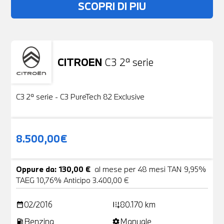
SCOPRI DI PIU
CITROEN
C3 2ª serie
Usato
19 Foto
C3 2ª serie - C3 PureTech 82 Exclusive
8.500,00€
Oppure da: 130,00 €
al mese per 48 mesi TAN 9,95%
TAEG 10,76% Anticipo 3.400,00 €
02/2016
80.170 km
date_range
add_road
Benzina
Manuale
local_gas_station
settings