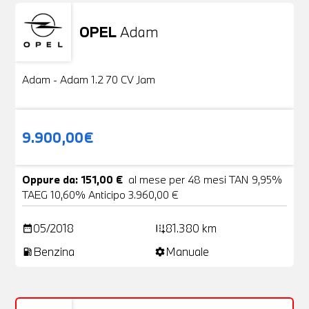
OPEL
Adam
Usato
20 Foto
Adam - Adam 1.2 70 CV Jam
9.900,00€
Oppure da: 151,00 €
al mese per 48 mesi TAN 9,95%
TAEG 10,60% Anticipo 3.960,00 €
05/2018
81.380 km
date_range
add_road
Benzina
Manuale
local_gas_station
settings