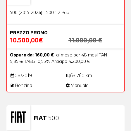
OFFERTA
500 (2015-2024) - 500 1.2 Pop
PREZZO PROMO
10.500,00€
11.000,00 €
Oppure da: 160,00 €
al mese per 48 mesi TAN
9,95% TAEG 10,55% Anticipo 4.200,00 €
08/2019
63.760 km
date_range
add_road
Benzina
Manuale
local_gas_station
settings
FIAT
500
Usato
23 Foto