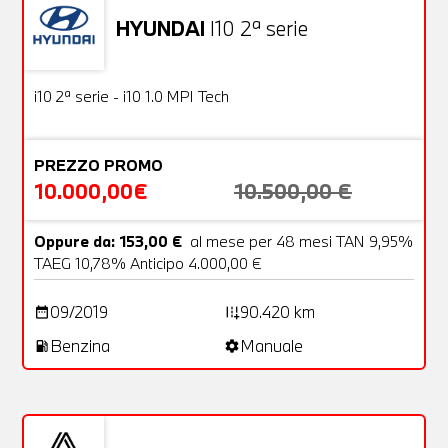
HYUNDAI
I10 2ª serie
Usato
18 Foto
OFFERTA
i10 2ª serie - i10 1.0 MPI Tech
PREZZO PROMO
10.000,00€
10.500,00 €
Oppure da: 153,00 €
al mese per 48 mesi TAN 9,95%
TAEG 10,78% Anticipo 4.000,00 €
09/2019
90.420 km
date_range
add_road
Benzina
Manuale
local_gas_station
settings