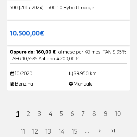
500 (2015-2024) - 500 1.0 Hybrid Lounge
10.500,00€
Oppure da: 160,00 €
al mese per 48 mesi TAN 9,95%
TAEG 10,55% Anticipo 4.200,00 €
10/2020
89.950 km
date_range
add_road
Benzina
Manuale
local_gas_station
settings
1
2
3
4
5
6
7
8
9
10
...
11
12
13
14
15
chevron_right
last_page