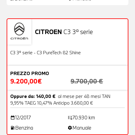
CITROEN
C3 3ª serie
Usato
22 Foto
OFFERTA
C3 3ª serie - C3 PureTech 82 Shine
PREZZO PROMO
9.200,00€
9.700,00 €
Oppure da: 140,00 €
al mese per 48 mesi TAN
9,95% TAEG 10,47% Anticipo 3.680,00 €
12/2017
70.930 km
date_range
add_road
Benzina
Manuale
local_gas_station
settings