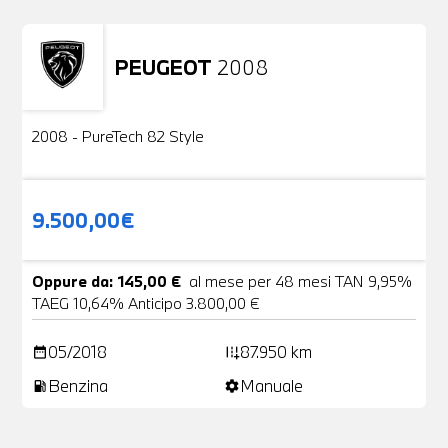
PEUGEOT
2008
Usato
2 Foto
2008 - PureTech 82 Style
9.500,00€
Oppure da: 145,00 €
al mese per 48 mesi TAN 9,95%
TAEG 10,64% Anticipo 3.800,00 €
05/2018
87.950 km
date_range
add_road
Benzina
Manuale
local_gas_station
settings