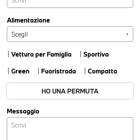
LA TUA PERMUTA
Alimentazione
Marca
Vettura per Famiglia
Sportiva
Modello
Green
Fuoristrada
Compatta
HO UNA PERMUTA
Versione
Messaggio
Km