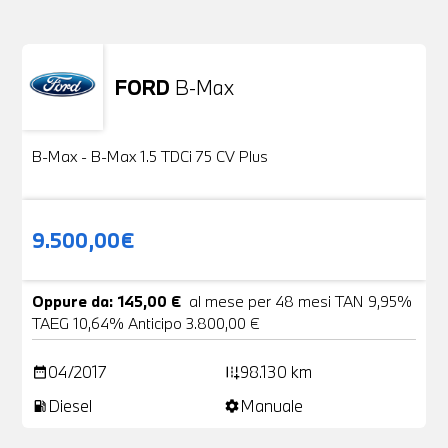
FORD
B-Max
Usato
24 Foto
B-Max - B-Max 1.5 TDCi 75 CV Plus
9.500,00€
Oppure da: 145,00 €
al mese per 48 mesi TAN 9,95%
TAEG 10,64% Anticipo 3.800,00 €
04/2017
98.130 km
date_range
add_road
Diesel
Manuale
local_gas_station
settings