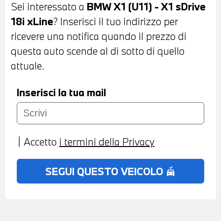
Sei interessato a
BMW X1 (U11) - X1 sDrive
TELECAMERA POSTERIORE - COMFORT
18i xLine
? Inserisci il tuo indirizzo per
ACCESS SYSTEM - INTERNI IN SENSATEC
ricevere una notifica quando il prezzo di
NERA - VOLANTE SPORTIVO IN PELLE
questa auto scende al di sotto di quello
CON COMANDI MULTIFUNZIONE - CRUISE
attuale.
CONTROL - CAMBIO AUTOMATICO -
ACTIVE GUARD - NAVIGATORE -
Inserisci la tua mail
BLUETOOTH - USB - RADIO DIGITALE
DAB - COMPATIBILITA' CON CONNECTED
DRIVE SERVICES - CHIAMATA DI
Accetto
i termini della Privacy
EMERGENZA - TELESERVICES -
CLIMATIZZATORE AUTOMATICO BIZONA -
SEGUI QUESTO VEICOLO
no_crash
BRACCIOLO CENTRALE ANTERIORE -
REROVISORE NTERNO
AUTOANABBAGLIANTE - POSSIBILITA' DI
PROVA - POSSIBILITA' DI PERMUTA -