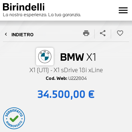
menu
La nostra esperienza. La tua garanzia.
print
share
favorite_border
chevron_left
INDIETRO
BMW
X1
X1 (U11) - X1 sDrive 18i xLine
Cod. Web:
U222804
34.500,00 €