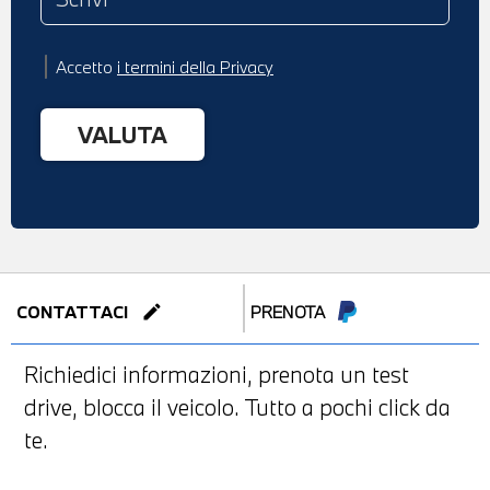
Accetto
i termini della Privacy
edit
CONTATTACI
PRENOTA
Richiedici informazioni, prenota un test
drive, blocca il veicolo. Tutto a pochi click da
te.