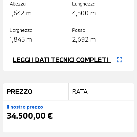
Altezza
Lunghezza:
1,642 m
4,500 m
Larghezza:
Passo
1,845 m
2,692 m
fullscreen
LEGGI I DATI TECNICI COMPLETI
PREZZO
RATA
Il nostro prezzo
34.500,00 €