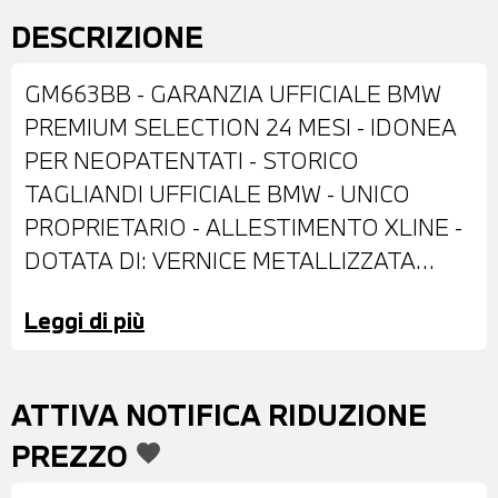
DESCRIZIONE
GM663BB - GARANZIA UFFICIALE BMW
PREMIUM SELECTION 24 MESI - IDONEA
PER NEOPATENTATI - STORICO
TAGLIANDI UFFICIALE BMW - UNICO
PROPRIETARIO - ALLESTIMENTO XLINE -
DOTATA DI: VERNICE METALLIZZATA
BLACK SAPPHIRE - ANTIFURTO CON
Leggi di più
TELECOMANDO - CERCHI IN LEGA DA 18"
- FARI LED ADATTIVI - RETROVISORI
ESTERNI RIPIEGABILI ELETTRICAMENTE
ATTIVA NOTIFICA RIDUZIONE
E ANTIABBAGLIANTI - BARRE
PREZZO
favorite
PORTATUTTO SUL TETTO - SENSORI DI
PARCHEGGIO ANTERIORI E POSTERIORI -