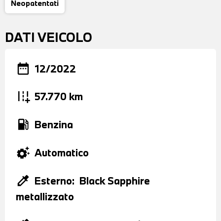
Neopatentati
DATI VEICOLO
date_range
12/2022
add_road
57.770 km
local_gas_station
Benzina
settings_suggest
Automatico
colorize
Esterno:
Black Sapphire
metallizzato