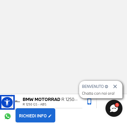
BENVENUTO 😊
Chatta con noi ora!
BMW MOTORRAD
R 1250
phone_iphone
arrow_upward
R 1250 GS - ABS
1
GS
RICHIEDI INFO
edit