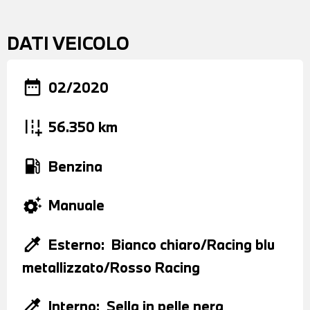
DATI VEICOLO
date_range
02/2020
add_road
56.350 km
local_gas_station
Benzina
settings_suggest
Manuale
colorize
Esterno:
Bianco chiaro/Racing blu
metallizzato/Rosso Racing
colorize
Interno:
Sella in pelle nera