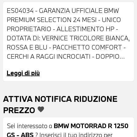
ES04034 - GARANZIA UFFICIALE BMW
PREMIUM SELECTION 24 MESI - UNICO
PROPRIETARIO - ALLESTIMENTO HP -
DOTATA DI: VERNICE TRICOLORE BIANCA,
ROSSA E BLU - PACCHETTO COMFORT -
CERCHI A RAGGI INCROCIATI - DOPPIO
FRENO A DISCO ANTERIORE - FARO LED -
Leggi di più
PARAMANI - PARABREZZA - CAVALLETTO
CENTRALE - BAULETTO CON VALIGE
LATERALI - SELLA IN PELLE NERA -
ATTIVA NOTIFICA RIDUZIONE
CRUISE CONTROL - MANOPOLE
PREZZO
favorite
RISCALDABILI - DISPLAY DIGITALE -
POSSIBILITA' DI PERMUTA - POSSIBILITA'
Sei interessato a
BMW MOTORRAD R 1250
DI FINANZIAMENTO ANCHE PER
GS - ABS
? Inserisci il tuo indirizzo per