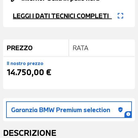
fullscreen
LEGGI I DATI TECNICI COMPLETI
PREZZO
RATA
Il nostro prezzo
14.750,00 €
Garanzia BMW Premium selection
gpp_good
info
DESCRIZIONE