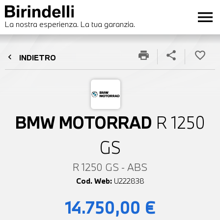
menu
La nostra esperienza. La tua garanzia.
print
share
favorite_border
chevron_left
INDIETRO
BMW MOTORRAD
R 1250
GS
R 1250 GS - ABS
Cod. Web:
U222838
14.750,00 €