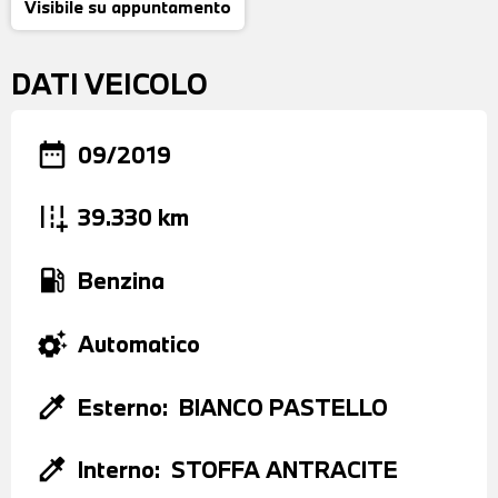
Visibile su appuntamento
DATI VEICOLO
date_range
09/2019
add_road
39.330 km
local_gas_station
Benzina
settings_suggest
Automatico
colorize
Esterno:
BIANCO PASTELLO
colorize
Interno:
STOFFA ANTRACITE