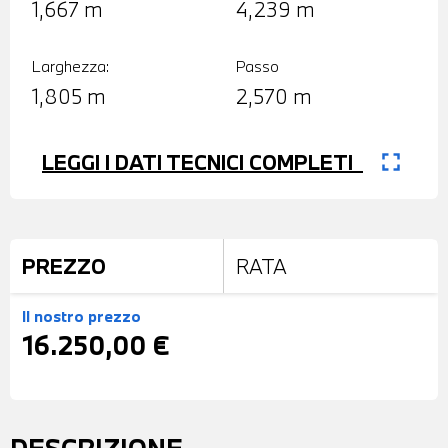
1,667 m
4,239 m
Larghezza:
Passo
1,805 m
2,570 m
fullscreen
LEGGI I DATI TECNICI COMPLETI
PREZZO
RATA
Il nostro prezzo
16.250,00 €