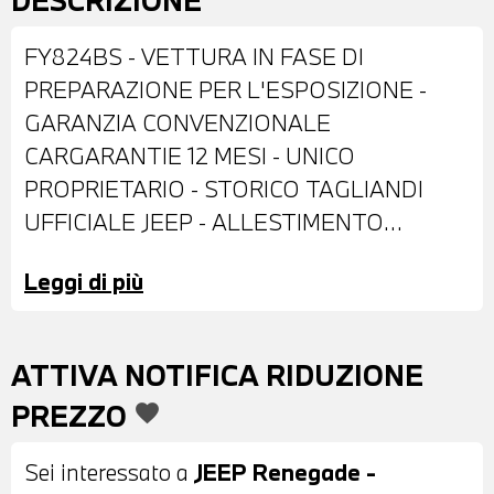
DESCRIZIONE
FY824BS - VETTURA IN FASE DI
PREPARAZIONE PER L'ESPOSIZIONE -
GARANZIA CONVENZIONALE
CARGARANTIE 12 MESI - UNICO
PROPRIETARIO - STORICO TAGLIANDI
UFFICIALE JEEP - ALLESTIMENTO
LIMITED - DOTATA DI: VERNICE
Leggi di più
PASTELLO ALPINE WHITE - CERCHI IN
LEGA DA 17" - RETROVISORI ESTERNI
REGOLABILI ELETTRONICAMENTE -
ATTIVA NOTIFICA RIDUZIONE
BARRE PORTATUTTO SUL TETTO -
PREZZO
favorite
SENSORI DI PARCHEGGIO POSTERIORI -
INTERNI IN STOFFA NERO - VOLANTE IN
Sei interessato a
JEEP Renegade -
PELLE A TRE RAZZE CON COMANDI