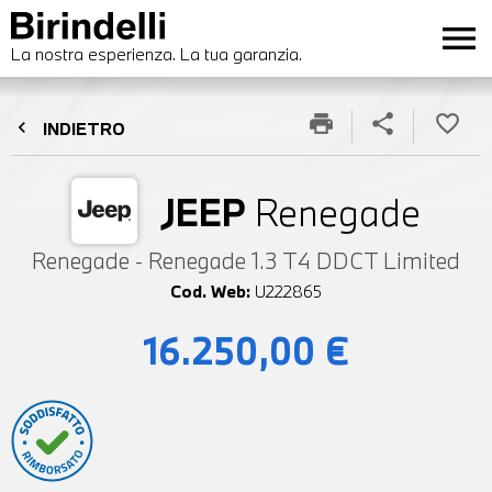
menu
La nostra esperienza. La tua garanzia.
print
share
favorite_border
chevron_left
INDIETRO
JEEP
Renegade
Renegade - Renegade 1.3 T4 DDCT Limited
Cod. Web:
U222865
16.250,00 €