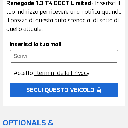
Renegade 1.3 T4 DDCT Limited
? Inserisci il
MULTIFUNZIONE - CRUISE CONTROL -
tuo indirizzo per ricevere una notifica quando
CAMBIO AUTOMATICO - CONTROLLO
il prezzo di questa auto scende al di sotto di
ELETTRONICO DELLA CORSIA -
quello attuale.
CLIMATIZZATORE AUTOMATICO BIZONA -
BRACCIOLO ANTERIORE - USB -
Inserisci la tua mail
BLUETOOTH - RADIO DIGITALE DAB -
POSSIBILITA' DI PROVA - POSSIBILITA' DI
PERMUTA - POSSIBILITA' DI
Accetto
i termini della Privacy
FINANZIAMENTO ANCHE PER L'INTERO
IMPORTO
SEGUI QUESTO VEICOLO
no_crash
OPTIONALS &