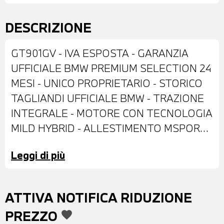
DESCRIZIONE
GT901GV - IVA ESPOSTA - GARANZIA
UFFICIALE BMW PREMIUM SELECTION 24
MESI - UNICO PROPRIETARIO - STORICO
TAGLIANDI UFFICIALE BMW - TRAZIONE
INTEGRALE - MOTORE CON TECNOLOGIA
MILD HYBRID - ALLESTIMENTO MSPORT -
DOTATA DI: VERNICE METALLIZZATA
Leggi di più
BROOKLYN GREY - ANTIFURTO CON
TELECOMANDO - CERCHI IN LEGA DA 20"
- IMPIANTO FRENANTE MSPORT CON
ATTIVA NOTIFICA RIDUZIONE
PINZE ROSSE - FARI LED - RETROVISORI
PREZZO
favorite
ESTERNI RIPIEGABILI ELETTRICAMENTE