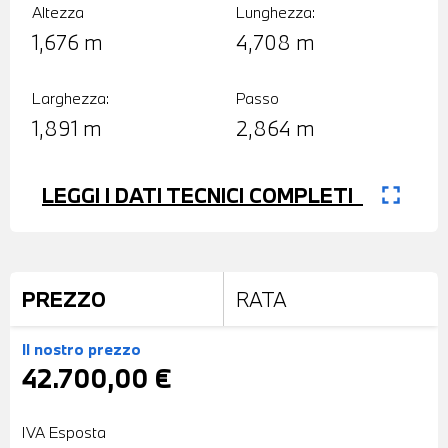
Altezza
Lunghezza:
1,676 m
4,708 m
Larghezza:
Passo
1,891 m
2,864 m
fullscreen
LEGGI I DATI TECNICI COMPLETI
PREZZO
RATA
Il nostro prezzo
42.700,00 €
IVA Esposta