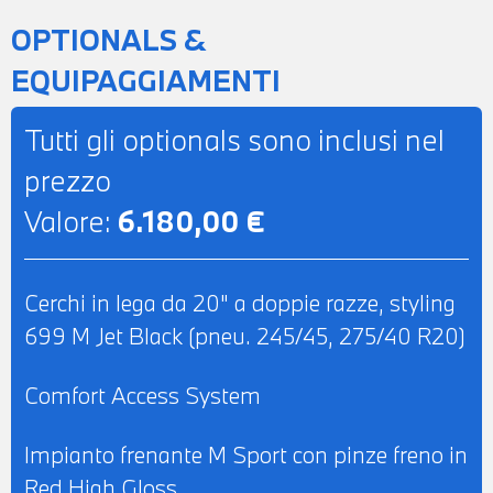
SISTEMA DI ALTOPARLANTI HIFI -
OPTIONALS &
COMPATIBILITA' CON CONNECTED DRIVE
EQUIPAGGIAMENTI
SERVICES - TELESERVICES - CHIAMATA
DI EMERGENZA - CLIMATIZZATORE
Tutti gli optionals sono inclusi nel
AUTOMATICO TRIZONA - RETROVISORE
prezzo
INTERNO AUTOANABBAGLIANTE -
Valore:
6.180,00 €
POSSIBILITA' DI PROVA - POSSIBILITA' DI
PERMUTA - POSSIBILITA' DI LEASING O
FINANZIAMENTO ANCHE PER L'INTERO
Cerchi in lega da 20" a doppie razze, styling
IMPORTO
699 M Jet Black (pneu. 245/45, 275/40 R20)
Comfort Access System
Impianto frenante M Sport con pinze freno in
Red High Gloss