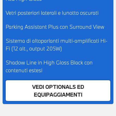
Vetri posteriori laterali e lunotto oscurati
Parking Assistant Plus con Surround View
Sistema di altoparlanti multi-amplificati Hi-
Fi (12 alt., output 205W)
Shadow Line in High Gloss Black con
contenuti estesi
VEDI OPTIONALS ED
EQUIPAGGIAMENTI