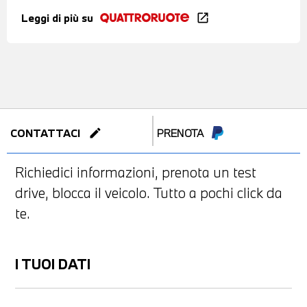
Leggi di più su
open_in_new
edit
CONTATTACI
PRENOTA
Richiedici informazioni, prenota un test
drive, blocca il veicolo. Tutto a pochi click da
te.
I TUOI DATI