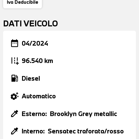
Iva Deducibile
DATI VEICOLO
date_range
04/2024
add_road
96.540 km
local_gas_station
Diesel
settings_suggest
Automatico
colorize
Esterno:
Brooklyn Grey metallic
colorize
Interno:
Sensatec traforata/rosso