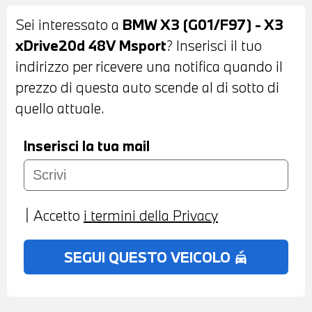
E ANTIABBAGLIANTI - BARRE
Sei interessato a
BMW X3 (G01/F97) - X3
PORTATUTTO SUL TETTO - VETRI
xDrive20d 48V Msport
? Inserisci il tuo
POSTERIORI E LUNOTTO OSCURATI -
indirizzo per ricevere una notifica quando il
SENSORI DI PARCHEGGIO ANTERIORI E
prezzo di questa auto scende al di sotto di
POSTERIORI - TELECAMERA
quello attuale.
POSTERIORE CON SURROUND VIEW 360°
- COMFORT ACCESS SYSTEM - INTERNI IN
Inserisci la tua mail
SENSATEC NERA E ROSSA - VOLANTE
SPORTIVO M IN PELLE CON COMANDI
MULTIFUNZIONE - CRUISE CONTROL -
Accetto
i termini della Privacy
CAMBIO AUTOMATICO CON LEVE AL
VOLANTE - BMW LIVE COCKPIT PLUS -
SEGUI QUESTO VEICOLO
no_crash
NAVIGATORE - BLUETOOTH - USB -
RADIO DIGITALE DAB - SISTEMA DI
RICARICA WIRELESS PER IL CELLULARE -