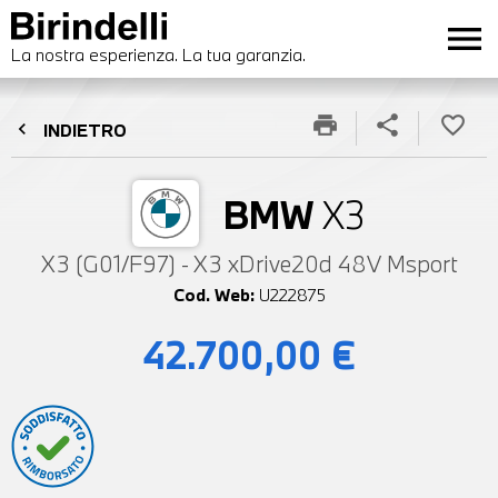
menu
La nostra esperienza. La tua garanzia.
print
share
favorite_border
chevron_left
INDIETRO
BMW
X3
X3 (G01/F97) - X3 xDrive20d 48V Msport
Cod. Web:
U222875
42.700,00 €