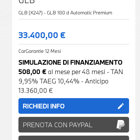
GLB
GLB (X247) - GLB 180 d Automatic Premium
33.400,00 €
CarGarantie 12 Mesi
SIMULAZIONE DI FINANZIAMENTO
508,00
€
al mese per
48
mesi - TAN
9,95% TAEG
10,44
% - Anticipo
13.360,00
€
RICHIEDI INFO
edit
PRENOTA CON PAYPAL