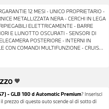
ARANTIE 12 MESI - UNICO PROPRIETARIO -
NICE METALLIZZATA NERA - CERCHI IN LEGA
I RIPIEGABILI ELETTRICAMENTE - BARRE
ORI E LUNOTTO OSCURATI - SENSORI DI
ELECAMERA POSTERIORE - INTERNI IN
LE CON COMANDI MULTIFUNZIONE - CRUISE
VE AL VOLANTE - CONTROLLO
E - BLUETOOTH - USB - CLIMATIZZATORE
ERNE - SEDILI ANTERIORI RISCALDABILI -
 PERMUTA - POSSIBILITA' DI FINANZIAMENTO
EZZO
favorite
) - GLB 180 d Automatic Premium
? Inserisci
 il prezzo di questa auto scende al di sotto di