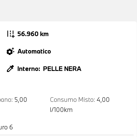
add_road
56.960 km
settings_suggest
Automatico
colorize
Interno:
PELLE NERA
ano:
5,00
Consumo Misto:
4,00
l/100km
uro 6