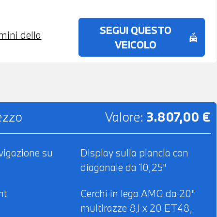
SEGUI QUESTO
rmini della
no_crash
VEICOLO
rezzo
Valore:
3.807,00 €
vigazione su
Display sulla plancia con
diagonale da 10,25"
ht
Cerchi in lega AMG da 20"
multirazze 8J x 20 ET48,