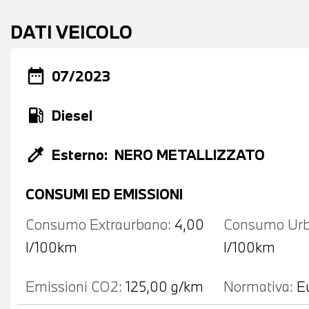
DATI VEICOLO
date_range
07/2023
local_gas_station
Diesel
colorize
Esterno:
NERO METALLIZZATO
CONSUMI ED EMISSIONI
Consumo Extraurbano:
4,00
Consumo Urb
l/100km
l/100km
Emissioni CO2:
125,00 g/km
Normativa:
E