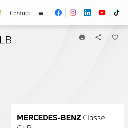
Contatti
menu
GLB
print
share
favorite_border
MERCEDES-BENZ
Classe