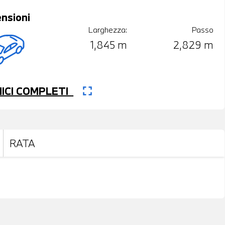
nsioni
Larghezza:
Passo
1,845 m
2,829 m
fullscreen
CNICI COMPLETI
RATA