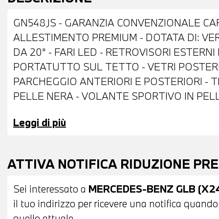
GN548JS - GARANZIA CONVENZIONALE CARG
ALLESTIMENTO PREMIUM - DOTATA DI: VER
DA 20" - FARI LED - RETROVISORI ESTERN
PORTATUTTO SUL TETTO - VETRI POSTERI
PARCHEGGIO ANTERIORI E POSTERIORI - T
PELLE NERA - VOLANTE SPORTIVO IN PEL
CONTROL - CAMBIO AUTOMATICO CON LE
Leggi di più
ELETTRONICO DELLA CORSIA - NAVIGATOR
AUTOMATICO BIZONA - PACCHETTO LUCI INT
POSSIBILITA' DI PROVA - POSSIBILITA' DI
ATTIVA NOTIFICA RIDUZIONE PR
ANCHE PER L'INTERO IMPORTO
Sei interessato a
MERCEDES-BENZ GLB (X247
il tuo indirizzo per ricevere una notifica quando
quello attuale.