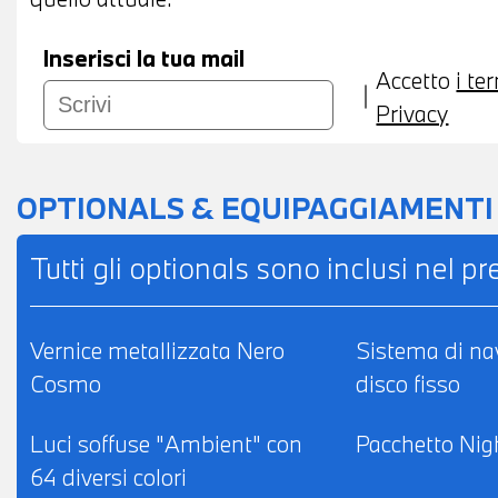
Inserisci la tua mail
Accetto
i te
Privacy
OPTIONALS & EQUIPAGGIAMENTI
Tutti gli optionals sono inclusi nel p
Vernice metallizzata Nero
Sistema di na
Cosmo
disco fisso
Luci soffuse "Ambient" con
Pacchetto Nig
64 diversi colori