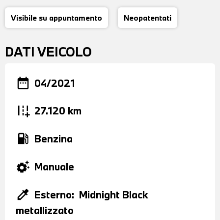
Visibile su appuntamento
Neopatentati
DATI VEICOLO
date_range
04/2021
add_road
27.120 km
local_gas_station
Benzina
settings_suggest
Manuale
colorize
Esterno:
Midnight Black
metallizzato