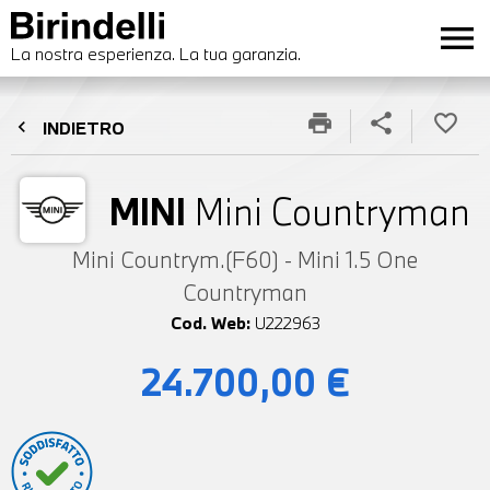
menu
La nostra esperienza. La tua garanzia.
print
share
favorite_border
chevron_left
INDIETRO
MINI
Mini Countryman
Mini Countrym.(F60) - Mini 1.5 One
Countryman
Cod. Web:
U222963
24.700,00 €