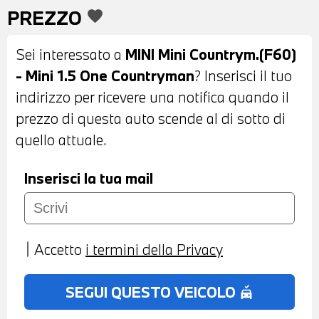
PREZZO
favorite
CON FUNZIONE CORNERING -
FENDINEBBIA A LED - BARRE
Sei interessato a
MINI Mini Countrym.(F60)
PORTATUTTO SUL TETTO - INTERNI IN
- Mini 1.5 One Countryman
? Inserisci il tuo
STOFFA FIREWORK CARBON BLACK -
indirizzo per ricevere una notifica quando il
VOLANTE SPORTIVO IN PELLE A TRE
prezzo di questa auto scende al di sotto di
RAZZE CON COMANDI MULTIFUNZIONE -
quello attuale.
LIMITATORE DI VELOCITA' - CAMBIO
MANUALE - BRACCIOLO ANTERIORE -
Inserisci la tua mail
ACTIVE GUARD - USB - BLUETOOTH -
RADIO DIGITALE DAB - TELESERVICES -
CHIAMATA DI EMERGENZA
Accetto
i termini della Privacy
INTELLIGENTE - POSSIBILITA' DI PROVA -
POSSIBILITA' DI PERMUTA - POSSIBILITA'
SEGUI QUESTO VEICOLO
no_crash
DI FINANZIAMENTO ANCHE PER