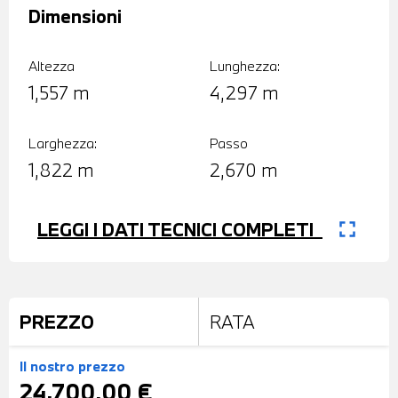
Dimensioni
Altezza
Lunghezza:
1,557 m
4,297 m
Larghezza:
Passo
1,822 m
2,670 m
fullscreen
LEGGI I DATI TECNICI COMPLETI
PREZZO
RATA
Il nostro prezzo
24.700,00 €