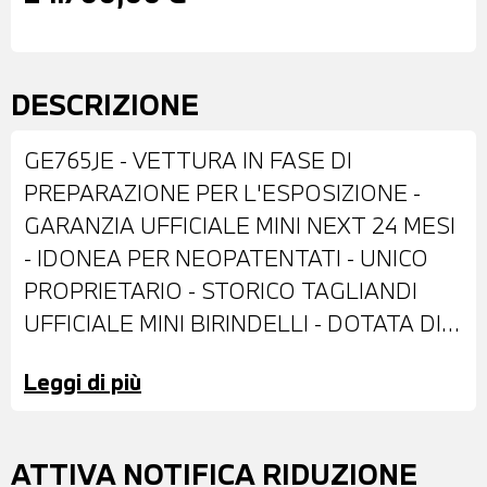
DESCRIZIONE
GE765JE - VETTURA IN FASE DI
PREPARAZIONE PER L'ESPOSIZIONE -
GARANZIA UFFICIALE MINI NEXT 24 MESI
- IDONEA PER NEOPATENTATI - UNICO
PROPRIETARIO - STORICO TAGLIANDI
UFFICIALE MINI BIRINDELLI - DOTATA DI:
VERNICE METALLIZZATA MIDNIGHT
Leggi di più
BLACK - CERCHI IN LEGA DA 17" -
RETROVISORI ESTERNI REGOLABILI
ELETTRONICAMENTE - SENSORI DI
ATTIVA NOTIFICA RIDUZIONE
PARCHEGGIO POSTERIORI - FARI A LED