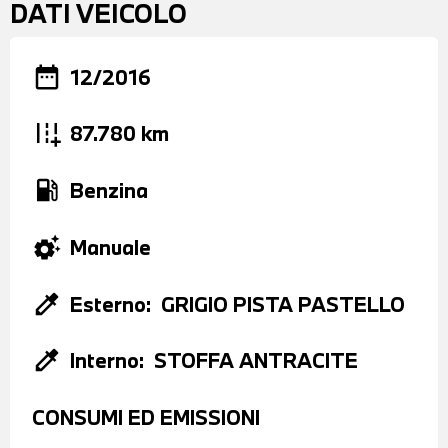
DATI VEICOLO
date_range
12/2016
add_road
87.780 km
local_gas_station
Benzina
settings_suggest
Manuale
colorize
Esterno:
GRIGIO PISTA PASTELLO
colorize
Interno:
STOFFA ANTRACITE
CONSUMI ED EMISSIONI