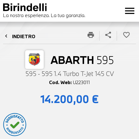
menu
La nostra esperienza. La tua garanzia.
print
share
favorite_border
chevron_left
INDIETRO
ABARTH
595
595 - 595 1.4 Turbo T-Jet 145 CV
Cod. Web:
U223011
14.200,00 €