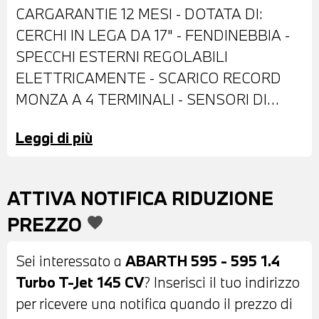
CARGARANTIE 12 MESI - DOTATA DI:
CERCHI IN LEGA DA 17" - FENDINEBBIA -
SPECCHI ESTERNI REGOLABILI
ELETTRICAMENTE - SCARICO RECORD
MONZA A 4 TERMINALI - SENSORI DI
PARCHEGGIO POSTERIORI - VETRI
Leggi di più
ANTERIORI ELETTRICI - SPOILER
POSTERIORE - CAMBIO MANUALE -
SPORT BUTTON - USB - BLUETOOTH -
ATTIVA NOTIFICA RIDUZIONE
RADIO DIGITALE DAB - MONITOR CON
PREZZO
favorite
DISPLAY A COLORI TOUCHSCREEN -
COMPUTER DI BORDO - INDICATORE
Sei interessato a
ABARTH 595 - 595 1.4
PRESSIONE PNEUMATICI -
Turbo T-Jet 145 CV
? Inserisci il tuo indirizzo
RIVESTIMENTO CIELO COLOR
per ricevere una notifica quando il prezzo di
ANTRACITE - SEDILI SPORTIVI MISTO