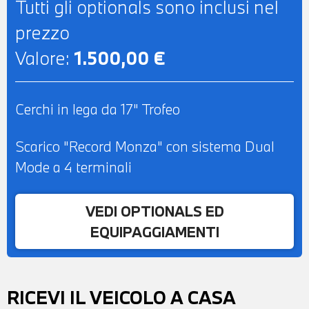
Tutti gli optionals sono inclusi nel
prezzo
Valore:
1.500,00 €
Cerchi in lega da 17" Trofeo
Scarico "Record Monza" con sistema Dual
Mode a 4 terminali
VEDI OPTIONALS ED
EQUIPAGGIAMENTI
RICEVI IL VEICOLO A CASA