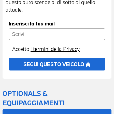
questa auto scende al di sotto di quello
TESSUTO STOFFA ANTRACITE -
attuale.
VOLANTE SPORTIVO IN PELLE CON
COMANDI MULTIFUNZIONE -
Inserisci la tua mail
CLIMATIZZATORE MANUALE - VERNICE
PASTELLO GRIGIO PISTA - POSSIBILITA'
DI PROVA - POSSIBILITA' DI PERMUTA -
Accetto
i termini della Privacy
POSSIBILITA' DI FINANZIAMENTO ANCHE
PER L'INTERO IMPORTO
SEGUI QUESTO VEICOLO
no_crash
OPTIONALS &
EQUIPAGGIAMENTI