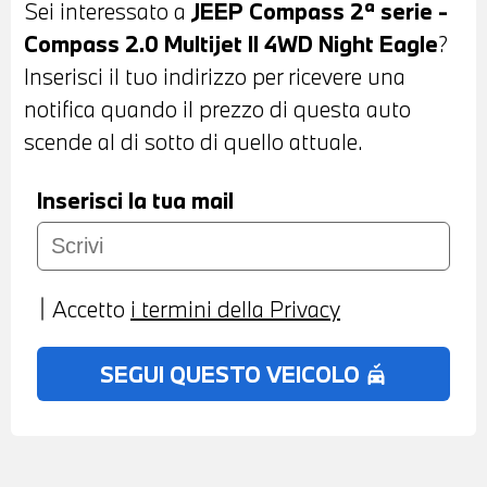
Sei interessato a
JEEP Compass 2ª serie -
STOFFA MISTO PELLE NERA - VOLANTE
Compass 2.0 Multijet II 4WD Night Eagle
?
IN PELLE CON COMANDI MULTIFUNZIONE
Inserisci il tuo indirizzo per ricevere una
- CRUISE CONTROL - CAMBIO
notifica quando il prezzo di questa auto
AUTOMATICO - CONTROLLO
scende al di sotto di quello attuale.
ELETTRONICO DELLA CORSIA -
NAVIGATORE - BLUETOOTH - USB -
Inserisci la tua mail
CLIMATIZZATORE AUTOMATICO BIZONA -
BRACCIOLO CENTRALE ANTERIORE -
POSSIBILITA' DI PROVA - POSSIBILITA' DI
Accetto
i termini della Privacy
PERMUTA - POSSIBILITA' DI
FINANZIAMENTO ANCHE PER L'INTERO
SEGUI QUESTO VEICOLO
no_crash
IMPORTO