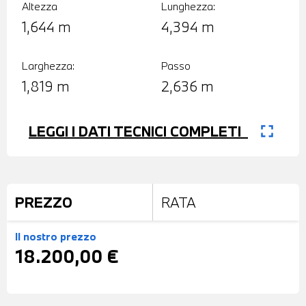
Altezza
Lunghezza:
1,644 m
4,394 m
Larghezza:
Passo
1,819 m
2,636 m
fullscreen
LEGGI I DATI TECNICI COMPLETI
PREZZO
RATA
Il nostro prezzo
18.200,00 €