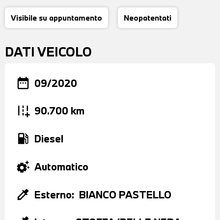
Visibile su appuntamento
Neopatentati
DATI VEICOLO
date_range
09/2020
add_road
90.700 km
local_gas_station
Diesel
settings_suggest
Automatico
colorize
Esterno:
BIANCO PASTELLO