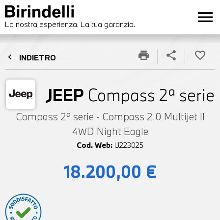
menu
La nostra esperienza. La tua garanzia.
print
share
favorite_border
chevron_left
INDIETRO
JEEP
Compass 2ª serie
Compass 2ª serie - Compass 2.0 Multijet II
4WD Night Eagle
Cod. Web:
U223025
18.200,00 €