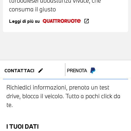
turbodiesel abbastanza vivace, che
consuma il giusto
Leggi di più su
open_in_new
edit
CONTATTACI
PRENOTA
Richiedici informazioni, prenota un test
drive, blocca il veicolo. Tutto a pochi click da
te.
I TUOI DATI