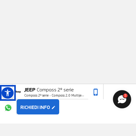
JEEP
Compass 2ª serie
phone_iphone
arrow_upward
1
Compass 2ª serie - Compass 2.0 Multijet
II 4WD Night Eagle
RICHIEDI INFO
edit