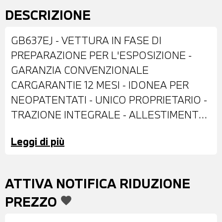
DESCRIZIONE
GB637EJ - VETTURA IN FASE DI
PREPARAZIONE PER L'ESPOSIZIONE -
GARANZIA CONVENZIONALE
CARGARANTIE 12 MESI - IDONEA PER
NEOPATENTATI - UNICO PROPRIETARIO -
TRAZIONE INTEGRALE - ALLESTIMENTO
NIGHT EAGLE - DOTATA DI: VERNICE
Leggi di più
PASTELLO BIANCA - CERCHI IN LEGA DA
18" - FENDINEBBIA - RETROVISORI
ESTERNI RIPIEGABILI ELETTRICAMENTE -
ATTIVA NOTIFICA RIDUZIONE
TETTO A CONTRASTO NERO - SENSORI
PREZZO
favorite
DI PARCHEGGIO POSTERIORI -
TELECAMERA POSTERIORE - INTERNI IN