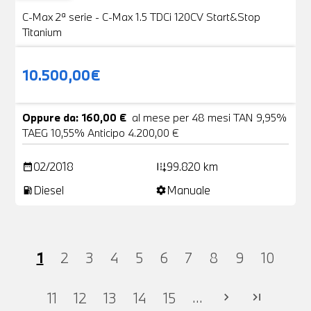
VENDUTA
C-Max 2ª serie - C-Max 1.5 TDCi 120CV Start&Stop
Titanium
10.500,00€
Oppure da: 160,00 €
al mese per 48 mesi TAN 9,95%
TAEG 10,55% Anticipo 4.200,00 €
02/2018
99.820 km
date_range
add_road
Diesel
Manuale
local_gas_station
settings
1
2
3
4
5
6
7
8
9
10
...
11
12
13
14
15
chevron_right
last_page