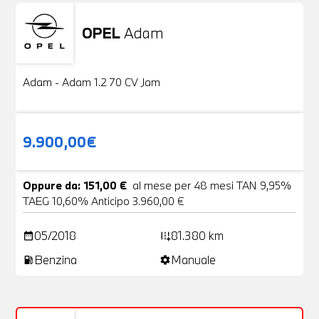
OPEL
Adam
Usato
20 Foto
Adam - Adam 1.2 70 CV Jam
9.900,00€
Oppure da: 151,00 €
al mese per 48 mesi TAN 9,95%
TAEG 10,60% Anticipo 3.960,00 €
05/2018
81.380 km
date_range
add_road
Benzina
Manuale
local_gas_station
settings