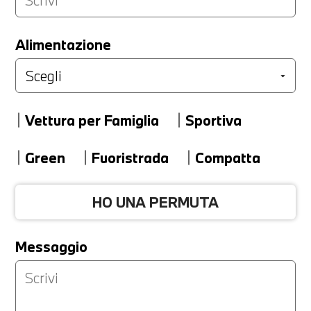
LA TUA PERMUTA
Alimentazione
Marca
Vettura per Famiglia
Sportiva
Modello
Green
Fuoristrada
Compatta
HO UNA PERMUTA
Versione
Messaggio
Km