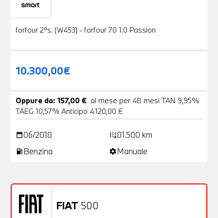
Usato
19 Foto
forfour 2ªs. (W453) - forfour 70 1.0 Passion
10.300,00€
Oppure da: 157,00 €
al mese per 48 mesi TAN 9,95%
TAEG 10,57% Anticipo 4.120,00 €
06/2018
81.500 km
date_range
add_road
Benzina
Manuale
local_gas_station
settings
FIAT
500
Usato
20 Foto