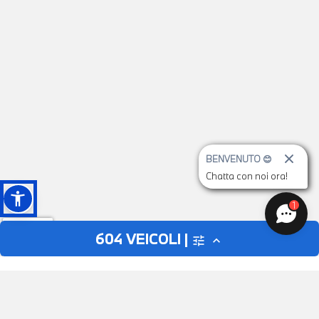
BENVENUTO 😊
Chatta con noi ora!
1
604
VEICOLI |
tune
expand_less
AUTO
MOTO
close