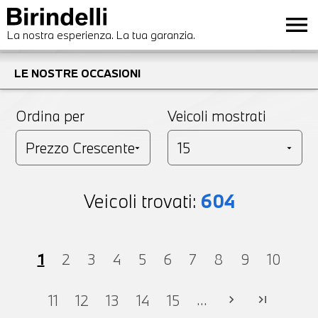
menu
La nostra esperienza. La tua garanzia.
LE NOSTRE OCCASIONI
Ordina per
Veicoli mostrati
Veicoli trovati:
604
1
2
3
4
5
6
7
8
9
10
...
11
12
13
14
15
chevron_right
last_page