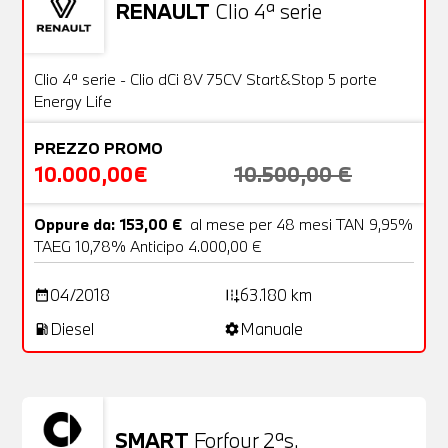
RENAULT
Clio 4ª serie
Usato
20 Foto
OFFERTA
Clio 4ª serie - Clio dCi 8V 75CV Start&Stop 5 porte
Energy Life
PREZZO PROMO
10.000,00€
10.500,00 €
Oppure da: 153,00 €
al mese per 48 mesi TAN 9,95%
TAEG 10,78% Anticipo 4.000,00 €
04/2018
63.180 km
date_range
add_road
Diesel
Manuale
local_gas_station
settings
SMART
Forfour 2ªs.