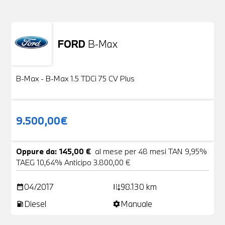
FORD
B-Max
Usato
24 Foto
B-Max - B-Max 1.5 TDCi 75 CV Plus
9.500,00€
Oppure da: 145,00 €
al mese per 48 mesi TAN 9,95%
TAEG 10,64% Anticipo 3.800,00 €
04/2017
98.130 km
date_range
add_road
Diesel
Manuale
local_gas_station
settings