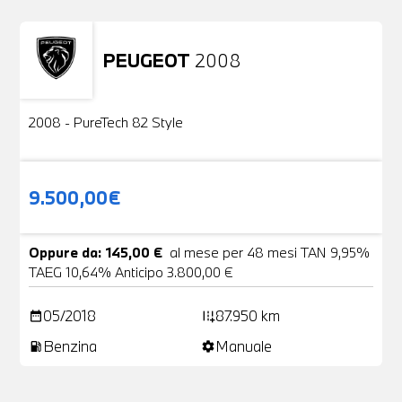
PEUGEOT
2008
Usato
2 Foto
2008 - PureTech 82 Style
9.500,00€
Oppure da: 145,00 €
al mese per 48 mesi TAN 9,95%
TAEG 10,64% Anticipo 3.800,00 €
05/2018
87.950 km
date_range
add_road
Benzina
Manuale
local_gas_station
settings