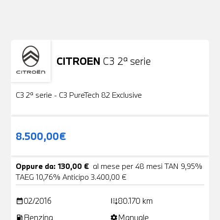
Non stai trovando ciò che cerchi?
NESSUN PROBLEMA
Richiedici un auto liberamente
CITROEN
C3 2ª serie
Usato
19 Foto
C3 2ª serie - C3 PureTech 82 Exclusive
8.500,00€
Oppure da: 130,00 €
al mese per 48 mesi TAN 9,95%
TAEG 10,76% Anticipo 3.400,00 €
02/2016
80.170 km
date_range
add_road
Benzina
Manuale
local_gas_station
settings