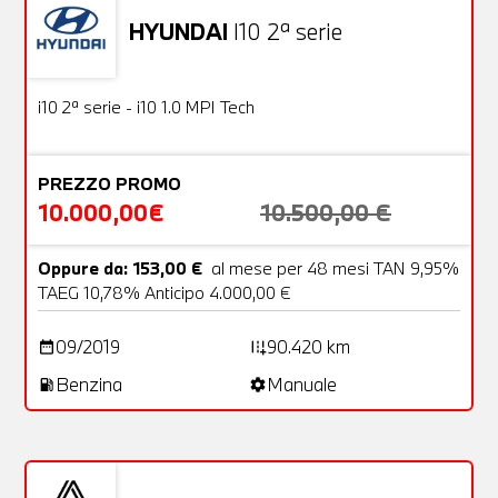
HYUNDAI
I10 2ª serie
Usato
18 Foto
OFFERTA
i10 2ª serie - i10 1.0 MPI Tech
PREZZO PROMO
10.000,00€
10.500,00 €
Oppure da: 153,00 €
al mese per 48 mesi TAN 9,95%
TAEG 10,78% Anticipo 4.000,00 €
09/2019
90.420 km
date_range
add_road
Benzina
Manuale
local_gas_station
settings