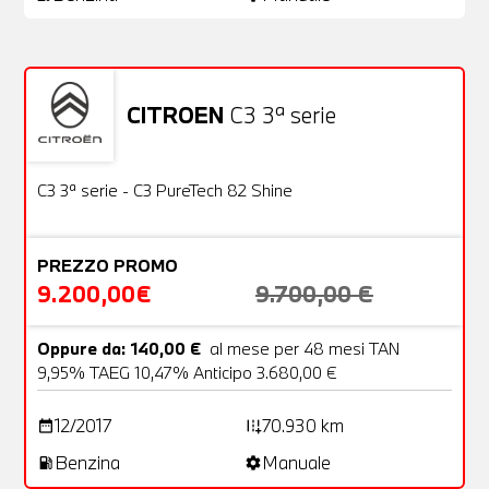
CITROEN
C3 3ª serie
Usato
22 Foto
OFFERTA
C3 3ª serie - C3 PureTech 82 Shine
PREZZO PROMO
9.200,00€
9.700,00 €
Oppure da: 140,00 €
al mese per 48 mesi TAN
9,95% TAEG 10,47% Anticipo 3.680,00 €
12/2017
70.930 km
date_range
add_road
Benzina
Manuale
local_gas_station
settings