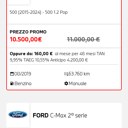
OFFERTA
500 (2015-2024) - 500 1.2 Pop
PREZZO PROMO
10.500,00€
11.000,00 €
Oppure da: 160,00 €
al mese per 48 mesi TAN
9,95% TAEG 10,55% Anticipo 4.200,00 €
08/2019
63.760 km
date_range
add_road
Benzina
Manuale
local_gas_station
settings
FORD
C-Max 2ª serie
Usato