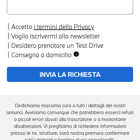
Accetto
i termini della Privacy
Voglio iscrivermi alla newsletter
Desidero prenotare un Test Drive
Consegna a domicilio
info
Dedichiamo massima cura a tutti i dettagli dei nostri
annunci. Avvisiamo comunque che potrebbero esserci refusi
o piccoli errori dovuti alla trascrizione o a involontarie
disattenzioni. Vi preghiamo di richiedere informazioni
presso le ns. strutture, sarà nostra premura confermare
tutti i dettagli e fornirne di più approfonditi.