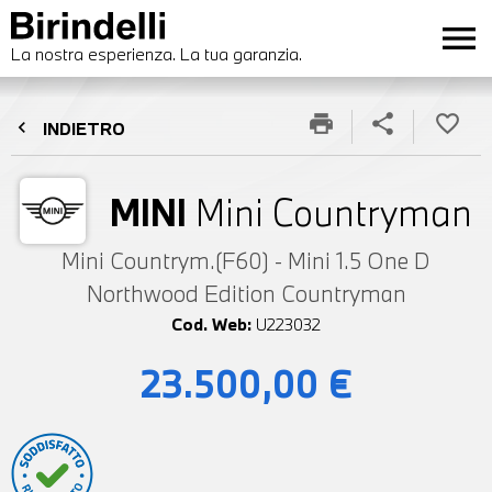
menu
La nostra esperienza. La tua garanzia.
print
share
favorite_border
chevron_left
INDIETRO
MINI
Mini Countryman
Mini Countrym.(F60) - Mini 1.5 One D
Northwood Edition Countryman
Cod. Web:
U223032
23.500,00 €