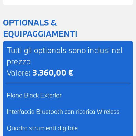
POSSIBILITA' DI PROVA - POSSIBILITA' DI
PERMUTA - POSSIBILITA' DI
OPTIONALS &
FINANZIAMENTO ANCHE PER L'INTERO
EQUIPAGGIAMENTI
IMPORTO
Tutti gli optionals sono inclusi nel
prezzo
Valore:
3.360,00 €
Piano Black Exterior
Interfaccia Bluetooth con ricarica Wireless
Quadro strumenti digitale