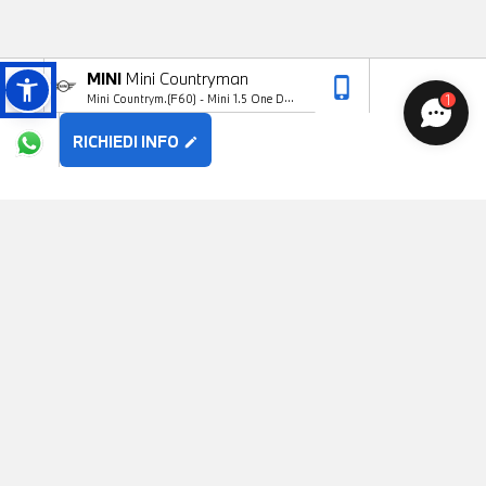
MINI
Mini Countryman
phone_iphone
arrow_upward
1
Mini Countrym.(F60) - Mini 1.5 One D
Northwood Edition Countryman
RICHIEDI INFO
edit
POTREBBE PIACERTI
MINI
Mini Countryman