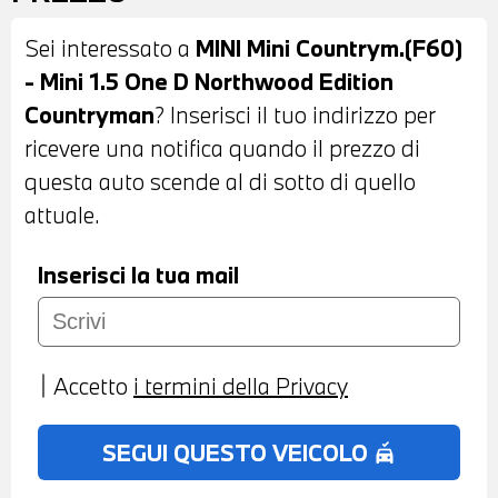
PORTELLONE POSTERIORE
Sei interessato a
MINI Mini Countrym.(F60)
AUTOMATICO - SENSORI DI PARCHEGGIO
- Mini 1.5 One D Northwood Edition
POSTERIORI - TELECAMERA
Countryman
? Inserisci il tuo indirizzo per
POSTERIORE - INTERNI IN STOFFA NERA
ricevere una notifica quando il prezzo di
- VOLANTE SPORTIVO IN PELLE CON
questa auto scende al di sotto di quello
COMANDI MULTIFUNZIONE - CRUISE
attuale.
CONTROL - CAMBIO MANUALE - DRIVING
ASSISTANT - ACTIVE GUARD - HEAD UP
Inserisci la tua mail
DISPLAY - NAVIGATORE - BLUETOOTH -
USB - TELESERVICES - COMPATIBILITA'
CON CONNECTED DRIVE SERVICES -
Accetto
i termini della Privacy
CHIAMATA DI EMERGENZA - SISTEMA DI
RICARICA WIRELESS PER IL CELLUALRE -
SEGUI QUESTO VEICOLO
no_crash
CLIMATIZZATORE AUTOMATICO BIZONA -
BRACCIOLO CENTRALE ANTERIORE -