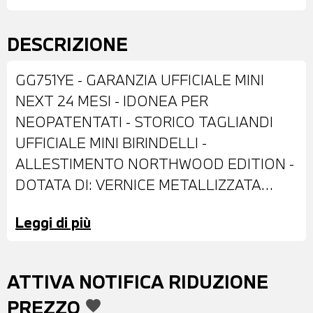
DESCRIZIONE
GG751YE - GARANZIA UFFICIALE MINI
NEXT 24 MESI - IDONEA PER
NEOPATENTATI - STORICO TAGLIANDI
UFFICIALE MINI BIRINDELLI -
ALLESTIMENTO NORTHWOOD EDITION -
DOTATA DI: VERNICE METALLIZZATA
MOONWALK GREY - CERCHI IN LEGA DA
Leggi di più
17" - FARI LED CON FUNZIONE
CORNERING - RETROVISORI ESTERNI
REGOLABILI ELETTRICAMENTE - PIANO
ATTIVA NOTIFICA RIDUZIONE
BLACK EXTERIEUR - BARRE
PREZZO
favorite
PORTATUTTO SUL TETTO -