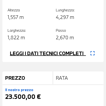
Altezza
Lunghezza:
1,557 m
4,297 m
Larghezza:
Passo
1,822 m
2,670 m
fullscreen
LEGGI I DATI TECNICI COMPLETI
PREZZO
RATA
Il nostro prezzo
23.500,00 €