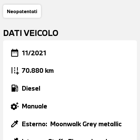
Neopatentati
DATI VEICOLO
date_range
11/2021
add_road
70.880 km
local_gas_station
Diesel
settings_suggest
Manuale
colorize
Esterno:
Moonwalk Grey metallic