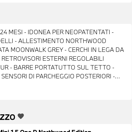
 24 MESI - IDONEA PER NEOPATENTATI -
INDELLI - ALLESTIMENTO NORTHWOOD
ZATA MOONWALK GREY - CERCHI IN LEGA DA
- RETROVISORI ESTERNI REGOLABILI
EUR - BARRE PORTATUTTO SUL TETTO -
SENSORI DI PARCHEGGIO POSTERIORI -
TOFFA NERA - VOLANTE SPORTIVO IN PELLE
ONTROL - CAMBIO MANUALE - DRIVING
SPLAY - NAVIGATORE - BLUETOOTH - USB -
NECTED DRIVE SERVICES - CHIAMATA DI
EZZO
favorite
ESS PER IL CELLUALRE - CLIMATIZZATORE
E ANTERIORE - POSSIBILITA' DI PROVA -
Mini 1.5 One D Northwood Edition