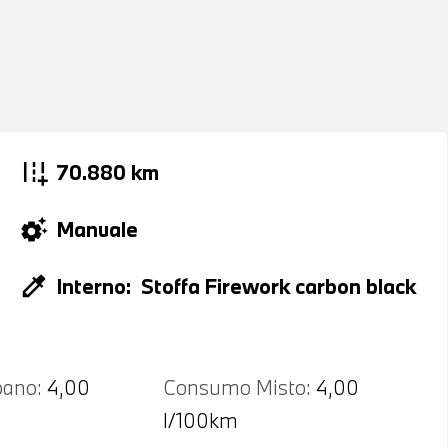
add_road
70.880 km
settings_suggest
Manuale
colorize
Interno:
Stoffa Firework carbon black
ano:
4,00
Consumo Misto:
4,00
l/100km