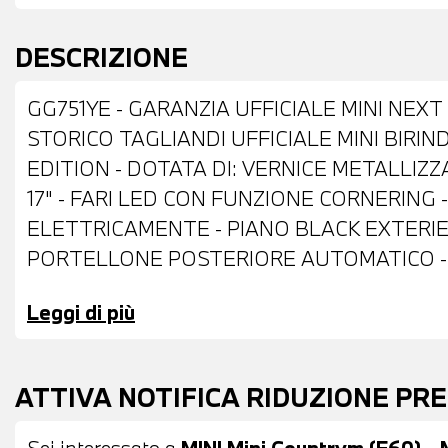
DESCRIZIONE
GG751YE - GARANZIA UFFICIALE MINI NEXT
STORICO TAGLIANDI UFFICIALE MINI BIR
EDITION - DOTATA DI: VERNICE METALLIZ
17" - FARI LED CON FUNZIONE CORNERING 
ELETTRICAMENTE - PIANO BLACK EXTERI
PORTELLONE POSTERIORE AUTOMATICO - 
TELECAMERA POSTERIORE - INTERNI IN S
Leggi di più
CON COMANDI MULTIFUNZIONE - CRUISE C
ASSISTANT - ACTIVE GUARD - HEAD UP DI
TELESERVICES - COMPATIBILITA' CON CON
ATTIVA NOTIFICA RIDUZIONE PR
EMERGENZA - SISTEMA DI RICARICA WIREL
AUTOMATICO BIZONA - BRACCIOLO CENTRAL
Sei interessato a
MINI Mini Countrym.(F60) - 