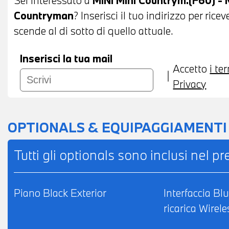
POSSIBILITA' DI PERMUTA - POSSIBILITA'
Countryman
? Inserisci il tuo indirizzo per ric
IMPORTO
scende al di sotto di quello attuale.
Inserisci la tua mail
Accetto
i te
Privacy
OPTIONALS & EQUIPAGGIAMENTI
Tutti gli optionals sono inclusi nel p
Piano Black Exterior
Interfaccia Bl
ricarica Wirele