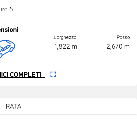
uro 6
nsioni
Larghezza:
Passo
1,822 m
2,670 m
fullscreen
CNICI COMPLETI
RATA