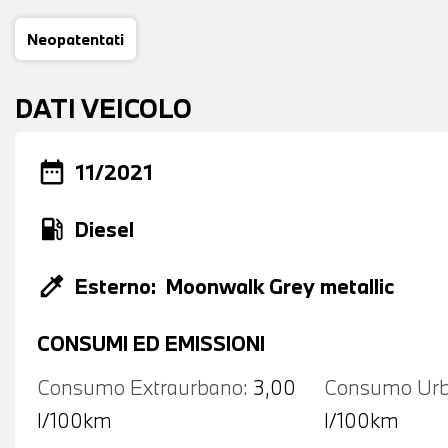
Neopatentati
DATI VEICOLO
date_range
11/2021
local_gas_station
Diesel
colorize
Esterno:
Moonwalk Grey metallic
CONSUMI ED EMISSIONI
Consumo Extraurbano:
3,00
Consumo Urb
l/100km
l/100km