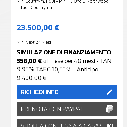
Mini Countrym.(F60) - Mini 1.5 One D Northwood
Edition Countryman
23.500,00 €
Mini Next 24 Mesi
SIMULAZIONE DI FINANZIAMENTO
358,00
€
al mese per
48
mesi - TAN
9,95% TAEG
10,53
% - Anticipo
9.400,00
€
RICHIEDI INFO
edit
PRENOTA CON PAYPAL
VUOI LA CONSEGNA A CASA?
holiday_village