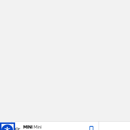
MINI
Mini
phone_iphone
arrow_upward