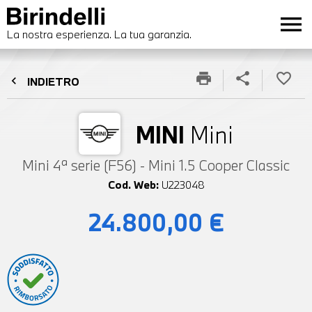
menu
La nostra esperienza. La tua garanzia.
print
share
favorite_border
chevron_left
INDIETRO
MINI
Mini
Mini 4ª serie (F56) - Mini 1.5 Cooper Classic
Cod. Web:
U223048
24.800,00 €