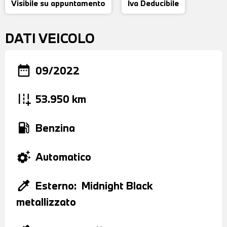
Visibile su appuntamento
Iva Deducibile
DATI VEICOLO
date_range
09/2022
add_road
53.950 km
local_gas_station
Benzina
settings_suggest
Automatico
colorize
Esterno:
Midnight Black
metallizzato