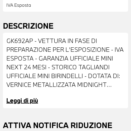
IVA Esposta
DESCRIZIONE
GK692AP - VETTURA IN FASE DI
PREPARAZIONE PER L'ESPOSIZIONE - IVA
ESPOSTA - GARANZIA UFFICIALE MINI
NEXT 24 MESI - STORICO TAGLIANDI
UFFICIALE MINI BIRINDELLI - DOTATA DI:
VERNICE METALLIZZATA MIDNIGHT
BLACK - CERCHI IN LEGA DA 16" - FARI
Leggi di più
LED - SENSORE PIOGGIA - RETROVISORI
ESTERNI RIPIEGABILI ELETTRICAMENTE -
SENSORI DI PARCHEGGIO POSTERIORI -
ATTIVA NOTIFICA RIDUZIONE
COMFORT ACCESS SYSTEM - INTERNI IN