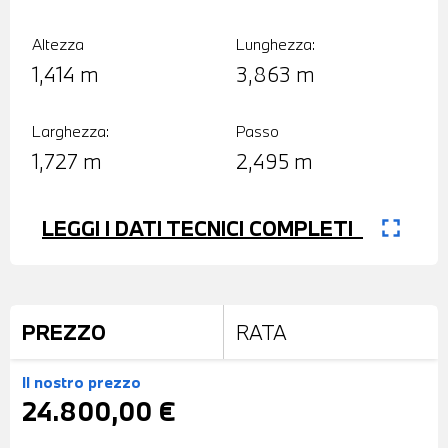
Altezza
Lunghezza:
1,414 m
3,863 m
Larghezza:
Passo
1,727 m
2,495 m
fullscreen
LEGGI I DATI TECNICI COMPLETI
PREZZO
RATA
Il nostro prezzo
24.800,00 €