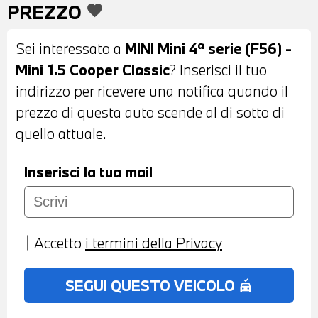
PREZZO
favorite
STOFFA ANTRACITE - VOLANTE
SPORTIVO IN PELLE CON COMANDI
Sei interessato a
MINI Mini 4ª serie (F56) -
MULTIFUNZIONE - CRUISE CONTROL -
Mini 1.5 Cooper Classic
? Inserisci il tuo
CAMBIO AUTOMATICO - MINI DRIVINFG
indirizzo per ricevere una notifica quando il
MODES - BLUETOOTH - USB - RADIO
prezzo di questa auto scende al di sotto di
DIGITALE DAB - TELESERVICES -
quello attuale.
COMPATIBILITA' CON CONNECTED DRIVE
SERVICES - CHIAMATA DI EMERGENZA -
Inserisci la tua mail
CLIMATIZZATORE AUTOMATICO BIZONA -
RETROVISORE INTERNO
AUTOANABBAGLIANTE - BRACCIOLO
Accetto
i termini della Privacy
CENTRALE ANTERIORE - POSSIBILITA' DI
PROVA - POSSIBILITA' DI PERMUTA -
SEGUI QUESTO VEICOLO
no_crash
POSSIBILITA' DI LEASING O
FINANZIAMENTO ANCHE PER L'INTERO