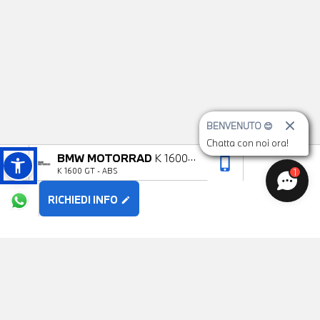
BENVENUTO 😊
Chatta con noi ora!
BMW MOTORRAD
K 1600
phone_iphone
arrow_upward
K 1600 GT - ABS
1
GT
RICHIEDI INFO
edit