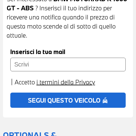
DISPLAY DIGITALE - POSSIBILITA' DI
GT - ABS
? Inserisci il tuo indirizzo per
PERMUTA - POSSIBILITA' DI
ricevere una notifica quando il prezzo di
FINANZIAMENTO ANCHE PER L'INTERO
questa moto scende al di sotto di quello
IMPORTO
attuale.
Inserisci la tua mail
Accetto
i termini della Privacy
SEGUI QUESTO VEICOLO
no_crash
OPTIONALS &