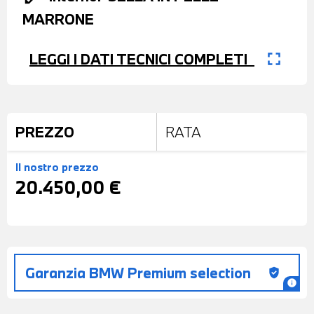
MARRONE
fullscreen
LEGGI I DATI TECNICI COMPLETI
PREZZO
RATA
Il nostro prezzo
20.450,00 €
Garanzia BMW Premium selection
gpp_good
info