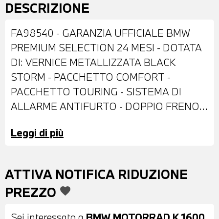
DESCRIZIONE
FA98540 - GARANZIA UFFICIALE BMW
PREMIUM SELECTION 24 MESI - DOTATA
DI: VERNICE METALLIZZATA BLACK
STORM - PACCHETTO COMFORT -
PACCHETTO TOURING - SISTEMA DI
ALLARME ANTIFURTO - DOPPIO FRENO
A DISCO ANTERIORE - FARI FENDINEBBIA
Leggi di più
AGGIUNTIVI - FARO LED - PARABREZZA -
SET VALIGE LATERALI - SELLA IN PELLE
NERA - CAVALLETTO CENTRALE -
ATTIVA NOTIFICA RIDUZIONE
CRUISE CONTROL - MANOPOLE
PREZZO
favorite
RISCALDABILI - ASSISTENTE AL CAMBIO
PRO - AUTORADIO - RETROMARCIA -
Sei interessato a
BMW MOTORRAD K 1600