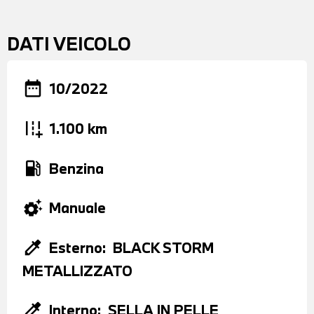
DATI VEICOLO
date_range
10/2022
add_road
1.100 km
local_gas_station
Benzina
settings_suggest
Manuale
colorize
Esterno:
BLACK STORM
METALLIZZATO
colorize
Interno:
SELLA IN PELLE