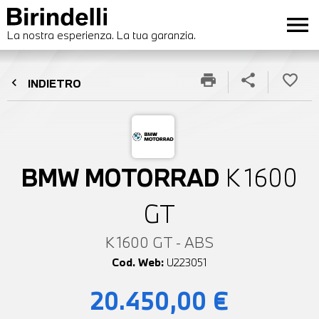
menu
La nostra esperienza. La tua garanzia.
print
share
favorite_border
chevron_left
INDIETRO
BMW MOTORRAD
K 1600
GT
K 1600 GT - ABS
Cod. Web:
U223051
20.450,00 €