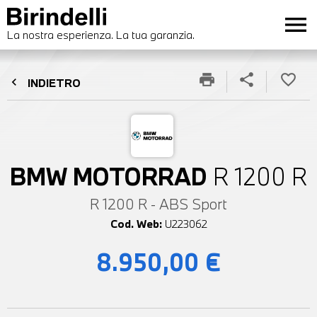
menu
La nostra esperienza. La tua garanzia.
print
share
favorite_border
chevron_left
INDIETRO
BMW MOTORRAD
R 1200 R
R 1200 R - ABS Sport
Cod. Web:
U223062
8.950,00 €