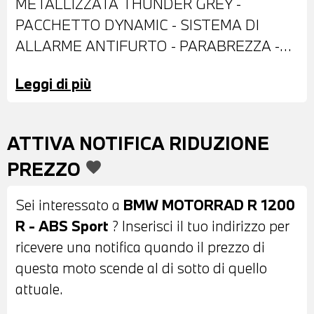
METALLIZZATA THUNDER GREY -
PACCHETTO DYNAMIC - SISTEMA DI
ALLARME ANTIFURTO - PARABREZZA -
DOPPIO FRENO A DISCO ANTERIORE -
Leggi di più
SET VALIGE LATERALI - SELLA IN PELLE
NERA - MODALITA' DI GUIDA PRO -
POSSIBILITA' DI PERMUTA - POSSIBILITA'
ATTIVA NOTIFICA RIDUZIONE
DI FINANZIAMENTO ANCHE PER
PREZZO
favorite
L'INTERO IMPORTO
Sei interessato a
BMW MOTORRAD R 1200
R - ABS Sport
? Inserisci il tuo indirizzo per
ricevere una notifica quando il prezzo di
questa moto scende al di sotto di quello
attuale.