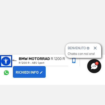
BENVENUTO 😊
Chatta con noi ora!
BMW MOTORRAD
R 1200 R
phone_iphone
arrow_upward
R 1200 R - ABS Sport
1
RICHIEDI INFO
edit