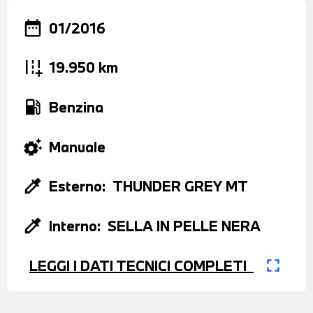
date_range
01/2016
add_road
19.950 km
local_gas_station
Benzina
settings_suggest
Manuale
colorize
Esterno:
THUNDER GREY MT
colorize
Interno:
SELLA IN PELLE NERA
fullscreen
LEGGI I DATI TECNICI COMPLETI