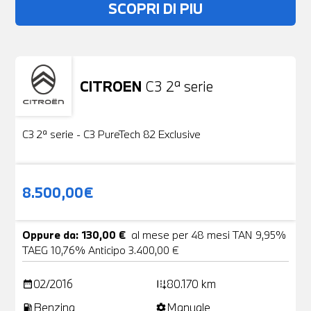
SCOPRI DI PIU
CITROEN
C3 2ª serie
Usato
19 Foto
C3 2ª serie - C3 PureTech 82 Exclusive
8.500,00€
Oppure da: 130,00 €
al mese per 48 mesi TAN 9,95%
TAEG 10,76% Anticipo 3.400,00 €
02/2016
80.170 km
date_range
add_road
Benzina
Manuale
local_gas_station
settings