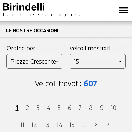
menu
La nostra esperienza. La tua garanzia.
LE NOSTRE OCCASIONI
Ordina per
Veicoli mostrati
Veicoli trovati:
607
1
2
3
4
5
6
7
8
9
10
...
11
12
13
14
15
chevron_right
last_page