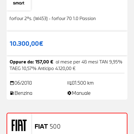
Usato
19 Foto
forfour 2ªs. (W453) - forfour 70 1.0 Passion
10.300,00€
Oppure da: 157,00 €
al mese per 48 mesi TAN 9,95%
TAEG 10,57% Anticipo 4.120,00 €
06/2018
81.500 km
date_range
add_road
Benzina
Manuale
local_gas_station
settings
FIAT
500
Usato
20 Foto