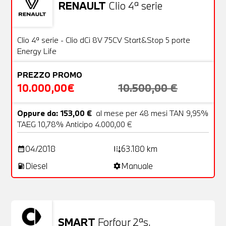
RENAULT
Clio 4ª serie
Usato
20 Foto
OFFERTA
Clio 4ª serie - Clio dCi 8V 75CV Start&Stop 5 porte
Energy Life
PREZZO PROMO
10.000,00€
10.500,00 €
Oppure da: 153,00 €
al mese per 48 mesi TAN 9,95%
TAEG 10,78% Anticipo 4.000,00 €
04/2018
63.180 km
date_range
add_road
Diesel
Manuale
local_gas_station
settings
SMART
Forfour 2ªs.