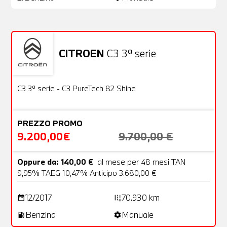
CITROEN
C3 3ª serie
Usato
22 Foto
OFFERTA
C3 3ª serie - C3 PureTech 82 Shine
PREZZO PROMO
9.200,00€
9.700,00 €
Oppure da: 140,00 €
al mese per 48 mesi TAN
9,95% TAEG 10,47% Anticipo 3.680,00 €
12/2017
70.930 km
date_range
add_road
Benzina
Manuale
local_gas_station
settings