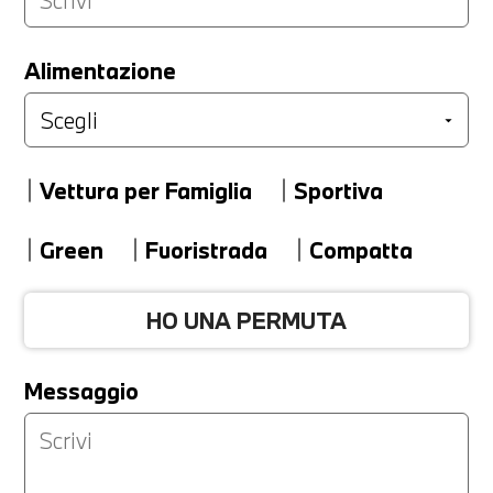
LA TUA PERMUTA
Alimentazione
Marca
Vettura per Famiglia
Sportiva
Modello
Green
Fuoristrada
Compatta
HO UNA PERMUTA
Versione
Messaggio
Km