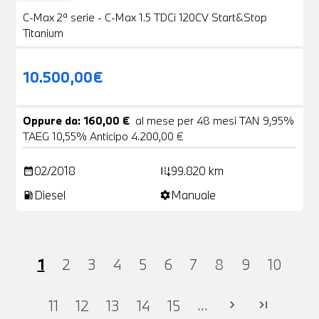
C-Max 2ª serie - C-Max 1.5 TDCi 120CV Start&Stop
Titanium
10.500,00€
Oppure da: 160,00 €
al mese per 48 mesi TAN 9,95%
TAEG 10,55% Anticipo 4.200,00 €
02/2018
99.820 km
date_range
add_road
Diesel
Manuale
local_gas_station
settings
1
2
3
4
5
6
7
8
9
10
...
11
12
13
14
15
chevron_right
last_page