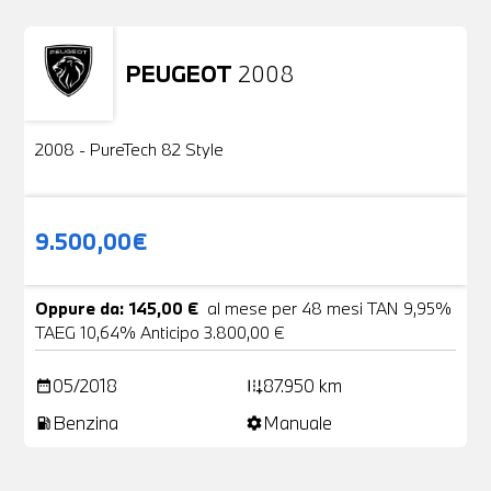
PEUGEOT
2008
Usato
2 Foto
2008 - PureTech 82 Style
9.500,00€
Oppure da: 145,00 €
al mese per 48 mesi TAN 9,95%
TAEG 10,64% Anticipo 3.800,00 €
05/2018
87.950 km
date_range
add_road
Benzina
Manuale
local_gas_station
settings