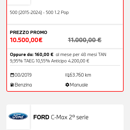
OFFERTA
500 (2015-2024) - 500 1.2 Pop
PREZZO PROMO
10.500,00€
11.000,00 €
Oppure da: 160,00 €
al mese per 48 mesi TAN
9,95% TAEG 10,55% Anticipo 4.200,00 €
08/2019
63.760 km
date_range
add_road
Benzina
Manuale
local_gas_station
settings
FORD
C-Max 2ª serie
Usato
25 Foto