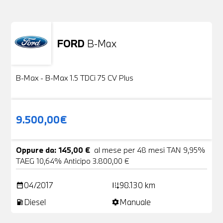
FORD
B-Max
Usato
24 Foto
B-Max - B-Max 1.5 TDCi 75 CV Plus
9.500,00€
Oppure da: 145,00 €
al mese per 48 mesi TAN 9,95%
TAEG 10,64% Anticipo 3.800,00 €
04/2017
98.130 km
date_range
add_road
Diesel
Manuale
local_gas_station
settings