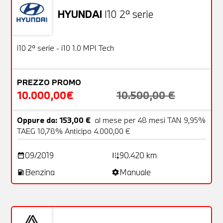
HYUNDAI
I10 2ª serie
Usato
18 Foto
OFFERTA
i10 2ª serie - i10 1.0 MPI Tech
PREZZO PROMO
10.000,00€
10.500,00 €
Oppure da: 153,00 €
al mese per 48 mesi TAN 9,95%
TAEG 10,78% Anticipo 4.000,00 €
09/2019
90.420 km
date_range
add_road
Benzina
Manuale
local_gas_station
settings