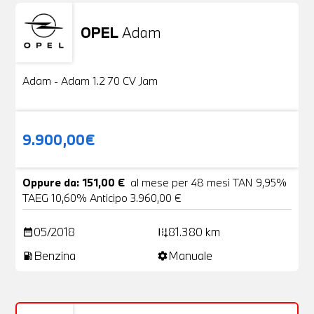
OPEL
Adam
Usato
20 Foto
Adam - Adam 1.2 70 CV Jam
9.900,00€
Oppure da: 151,00 €
al mese per 48 mesi TAN 9,95%
TAEG 10,60% Anticipo 3.960,00 €
05/2018
81.380 km
date_range
add_road
Benzina
Manuale
local_gas_station
settings