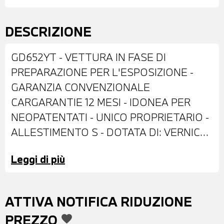
DESCRIZIONE
GD652YT - VETTURA IN FASE DI
PREPARAZIONE PER L'ESPOSIZIONE -
GARANZIA CONVENZIONALE
CARGARANTIE 12 MESI - IDONEA PER
NEOPATENTATI - UNICO PROPRIETARIO -
ALLESTIMENTO S - DOTATA DI: VERNICE
METALLIZZATA JAZZ BLUE - CERCHI IN
Leggi di più
LEGA DA 19" - FARI LED - FENDINEBBIA -
RETROVISORI ESTERNI RIPIEGABILI
ELETTRICAMENTE - TETTO A
ATTIVA NOTIFICA RIDUZIONE
CONTRASTO NERO - BARRE
PREZZO
favorite
PORTATUTTO SUL TETTO - VETRI