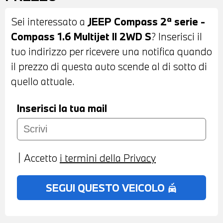
POSTERIORI E LUNOTTO OSCURATI -
Sei interessato a
JEEP Compass 2ª serie -
SENSORI DI PARCHEGGIO ANTERIORI E
Compass 1.6 Multijet II 2WD S
? Inserisci il
POSTERIORI - INTERNI IN PELLE NERA -
tuo indirizzo per ricevere una notifica quando
VOLANTE IN PELLE CON COMANDI
il prezzo di questa auto scende al di sotto di
MULTIFUNZIONE - CRUISE CONTROL -
quello attuale.
CAMBIO MANUALE - CONTROLLO
ELETTRONICO DELLA CORSIA - FRENATA
Inserisci la tua mail
DI EMERGENZA ASSISTITA - NAVIGATORE
- BLUETOOTH - USB - CLIMATIZZATORE
AUTOMATICO BIZONA - BRACCIOLO
Accetto
i termini della Privacy
CENTRALE ANTERIORE - POSSIBILITA' DI
PROVA - POSSIBILITA' DI PERMUTA -
SEGUI QUESTO VEICOLO
no_crash
POSSIBILITA' DI FINANZIAMENTO ANCHE
PER L'INTERO IMPORTO