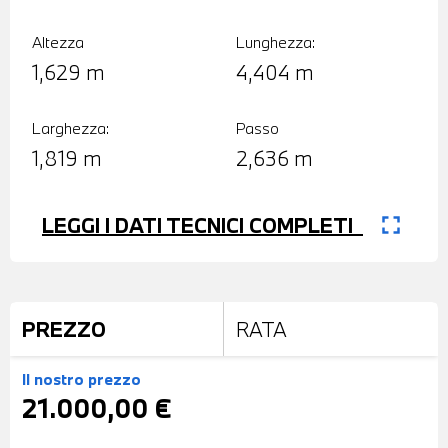
Altezza
Lunghezza:
1,629 m
4,404 m
Larghezza:
Passo
1,819 m
2,636 m
fullscreen
LEGGI I DATI TECNICI COMPLETI
PREZZO
RATA
Il nostro prezzo
21.000,00 €