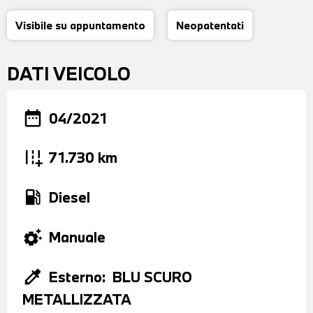
Visibile su appuntamento
Neopatentati
DATI VEICOLO
date_range
04/2021
add_road
71.730 km
local_gas_station
Diesel
settings_suggest
Manuale
colorize
Esterno:
BLU SCURO
METALLIZZATA