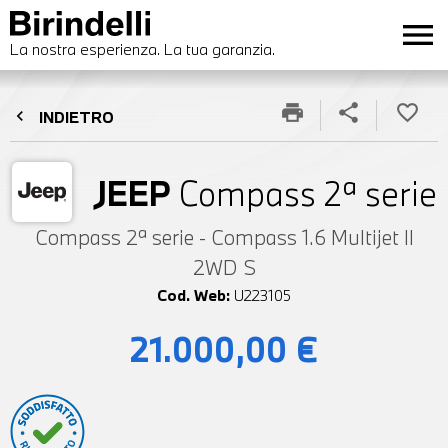
menu
La nostra esperienza. La tua garanzia.
print
share
favorite_border
chevron_left
INDIETRO
JEEP
Compass 2ª serie
Compass 2ª serie - Compass 1.6 Multijet II
2WD S
Cod. Web:
U223105
21.000,00 €