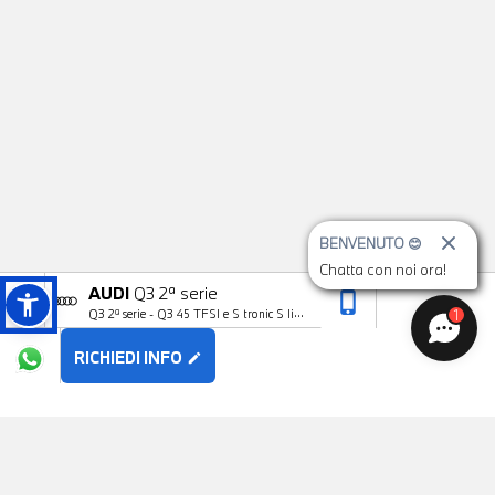
BENVENUTO 😊
Chatta con noi ora!
AUDI
Q3 2ª serie
phone_iphone
arrow_upward
1
Q3 2ª serie - Q3 45 TFSI e S tronic S line
edition
RICHIEDI INFO
edit