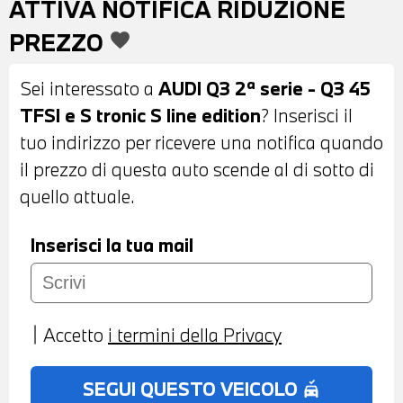
ATTIVA NOTIFICA RIDUZIONE
ESTERNI RICHIUDIBILI ELETTRICAMENTE
PREZZO
favorite
E RISCALDABILI - SENSORI DI
PARCHEGGIO ANTERIORI E POSTERIORI -
Sei interessato a
AUDI Q3 2ª serie - Q3 45
TELECAMERA POSTERIORE - VETRI
TFSI e S tronic S line edition
? Inserisci il
ELETTRICI - CAMBIO AUTOMATICO -
tuo indirizzo per ricevere una notifica quando
PORTELLONE POSTERIORE
il prezzo di questa auto scende al di sotto di
ELETTRONICO - RADIO DIGITALE DAB -
quello attuale.
CRUISE CONTROL ADATTIVO -
LIMITATORE DI VELOCITA' - AUDI DRIVE
Inserisci la tua mail
SELECT - AUDI VIRTUAL COCKPIT - USB -
BLUETOOH - APPLE CARPLAY - ANDROID
AUTO - NAVIGATORE SATELLITARE -
Accetto
i termini della Privacy
COMPUTER DI BORDO - INDICATORE
PRESSIONE PNEUMATICI - CHIAMATA DI
SEGUI QUESTO VEICOLO
no_crash
EMERGENZA - MONITOR CON DISPLAY A