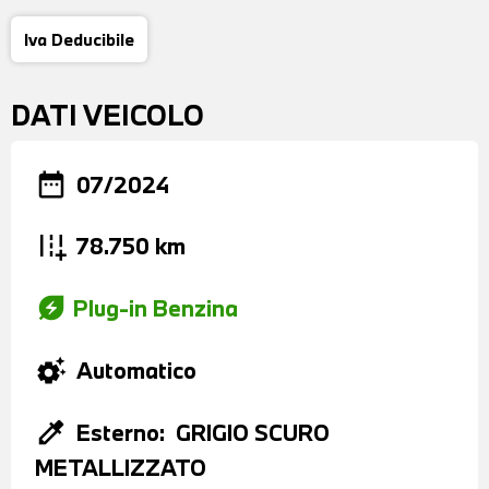
Iva Deducibile
DATI VEICOLO
date_range
07/2024
add_road
78.750 km
energy_savings_leaf
Plug-in Benzina
settings_suggest
Automatico
colorize
Esterno:
GRIGIO SCURO
METALLIZZATO