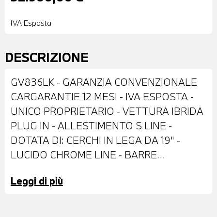
IVA Esposta
DESCRIZIONE
GV836LK - GARANZIA CONVENZIONALE
CARGARANTIE 12 MESI - IVA ESPOSTA -
UNICO PROPRIETARIO - VETTURA IBRIDA
PLUG IN - ALLESTIMENTO S LINE -
DOTATA DI: CERCHI IN LEGA DA 19" -
LUCIDO CHROME LINE - BARRE
PORTATUTTO SUL TETTO IN ALLUMINIO
Leggi di più
- FRENATA DI EMERGENZA ASSISTITA -
FARI LED - SENSORE LUCI - SENSORE
PIOGGIA - COMFORT ACCESS - SPECCHI