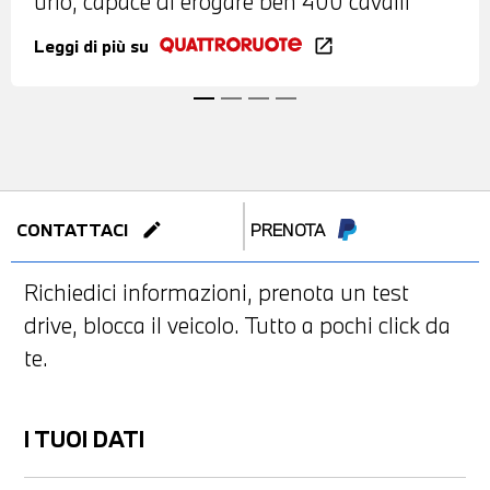
urlo, capace di erogare ben 400 cavalli
Leggi di più su
open_in_new
edit
CONTATTACI
PRENOTA
Richiedici informazioni, prenota un test
drive, blocca il veicolo. Tutto a pochi click da
te.
I TUOI DATI