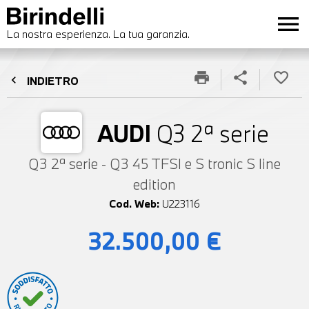
menu
La nostra esperienza. La tua garanzia.
print
share
favorite_border
chevron_left
INDIETRO
AUDI
Q3 2ª serie
Q3 2ª serie - Q3 45 TFSI e S tronic S line
edition
Cod. Web:
U223116
32.500,00 €