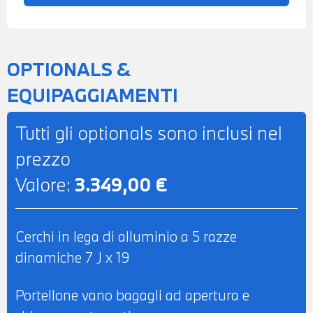
COLORI TOUCHSCREEN - BRACCIOLO
CENTRALE ANTERIORE - SEDILI MISTO
ALCANTARA E PELLE GRIGIA - ISOFIX
OPTIONALS &
SYSTEM - VOLANTE IN PELLE A TRE
EQUIPAGGIAMENTI
RAZZE CON COMANDI MULTIFUNZIONE -
CLIMATIZZATORE AUTOMATICO BIZONA -
Tutti gli optionals sono inclusi nel
PACCHETTO LUCI AMBIENTE - VERNICE
prezzo
METALLIZZATA GRIGIO DAYTONA -
Valore:
3.349,00 €
POSSIBILITA' DI PROVA - POSSIBILITA' DI
PERMUTA - POSSIBILITA' DI LEASING O
FINANZIAMENTO ANCHE PER L'INTERO
Cerchi in lega di alluminio a 5 razze
IMPORTO
dinamiche 7 J x 19
Portellone vano bagagli ad apertura e