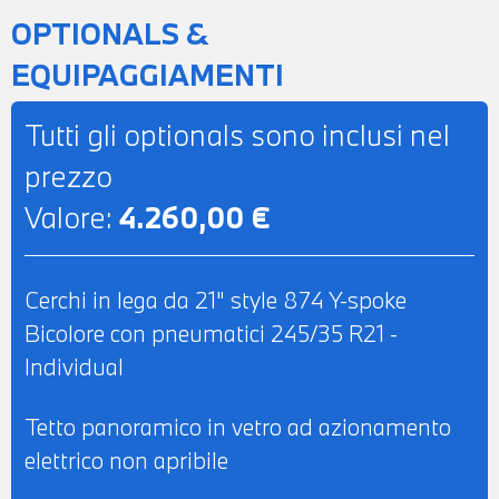
DAB - IMPIANTO AUDIO HARMAN
OPTIONALS &
KARDON - COMPATIBILITA' CON
EQUIPAGGIAMENTI
CONNECTED DRIVE SERVICES -
TELESERVICES - CHIAMATA DI
Tutti gli optionals sono inclusi nel
EMERGENZA - CLIMATIZZATORE
prezzo
AUTOMATICO BIZONA - RETROVISORE
Valore:
4.260,00 €
INTERNO AUTOANABBAGLIANTE -
SEDILI ANTERIORI REGOLABILI
ELETTRICAMENTE CON FUNZIONE
Cerchi in lega da 21" style 874 Y-spoke
MEMORY LATO GUIDA - CINTURE DI
Bicolore con pneumatici 245/35 R21 -
SICUREZZA M - POSSIBILITA' DI PROVA -
Individual
POSSIBILITA' DI PERMUTA - POSSIBILITA'
DI FINANZIAMENTO ANCHE PER
Tetto panoramico in vetro ad azionamento
L'INTERO IMPORTO
elettrico non apribile