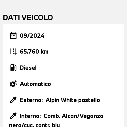
DATI VEICOLO
date_range
09/2024
add_road
65.760 km
local_gas_station
Diesel
settings_suggest
Automatico
colorize
Esterno:
Alpin White pastello
colorize
Interno:
Comb. Alcan/Veganza
nero/cuc. contr. blu