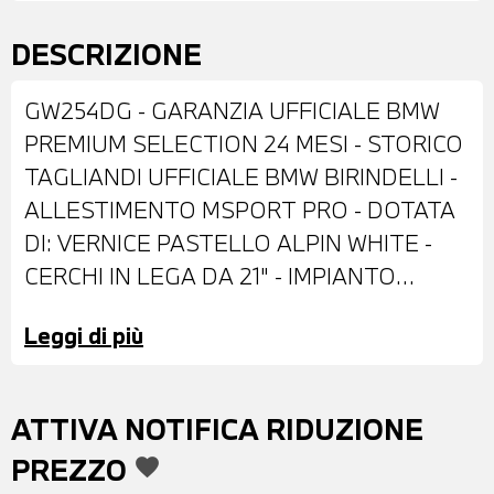
DESCRIZIONE
GW254DG - GARANZIA UFFICIALE BMW
PREMIUM SELECTION 24 MESI - STORICO
TAGLIANDI UFFICIALE BMW BIRINDELLI -
ALLESTIMENTO MSPORT PRO - DOTATA
DI: VERNICE PASTELLO ALPIN WHITE -
CERCHI IN LEGA DA 21" - IMPIANTO
FRENANTE MSPORT CON PINZE ROSSE -
Leggi di più
FARI LED ADATTIVI - FARI BMW
INDIVIDUAL SHADOW LINE -
RETROVISORI ESTERNI RIPIEGABILI
ATTIVA NOTIFICA RIDUZIONE
ELETTRICAMENTE E ANTIABBAGLIANTI -
PREZZO
favorite
TETTO SCORREVOLE E INCLINABILE IN