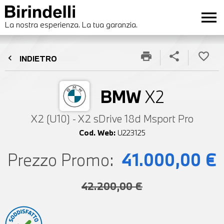
menu
La nostra esperienza. La tua garanzia.
print
share
favorite_border
chevron_left
INDIETRO
BMW
X2
X2 (U10) - X2 sDrive 18d Msport Pro
Cod. Web:
U223125
Prezzo Promo:
41.000,00 €
42.200,00 €