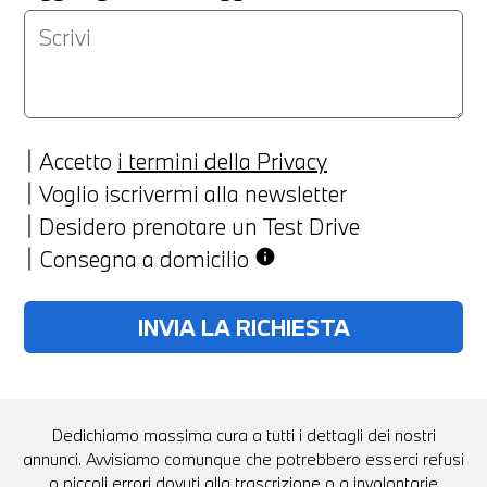
Accetto
i termini della Privacy
Voglio iscrivermi alla newsletter
Desidero prenotare un Test Drive
Consegna a domicilio
info
Dedichiamo massima cura a tutti i dettagli dei nostri
annunci. Avvisiamo comunque che potrebbero esserci refusi
o piccoli errori dovuti alla trascrizione o a involontarie