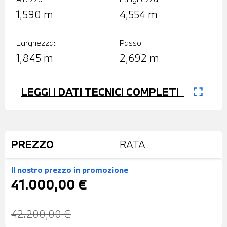
1,590 m
4,554 m
Larghezza:
Passo
1,845 m
2,692 m
fullscreen
LEGGI I DATI TECNICI COMPLETI
PREZZO
RATA
Il nostro prezzo
in promozione
41.000,00 €
42.200,00 €