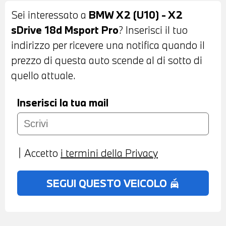
VETRO AD AZIONAMENTO ELETTRICO -
Sei interessato a
BMW X2 (U10) - X2
VETRI AD ISOLAMENTO ACUSTICO -
sDrive 18d Msport Pro
? Inserisci il tuo
VETRI POSTERIORI E LUNOTTO
indirizzo per ricevere una notifica quando il
OSCURATI - SENSORI DI PARCHEGGIO
prezzo di questa auto scende al di sotto di
ANTERIORI E POSTERIORI - TELECANERA
quello attuale.
POSTERIORE - COMFORT ACCESS
SYSTEM - INTERNI IN PELLE VEGANZA
Inserisci la tua mail
MISTO ALCANTARA NERA - VOLANTE
SPORTIVO M IN PELLE CON COMANDI
MULTIFUNZIONE- CRUISE CONTROL -
Accetto
i termini della Privacy
CAMBIO AUTOMATICO CON LEVE AL
VOLANTE - CRUISE CONTROL - CAMBIO
SEGUI QUESTO VEICOLO
no_crash
AUTOMATICO CON LEVE AL VOLANTE -
ACTIVE GUARD - NAVIGATORE -
BLUETOOTH - USB - RADIO DIGITALE