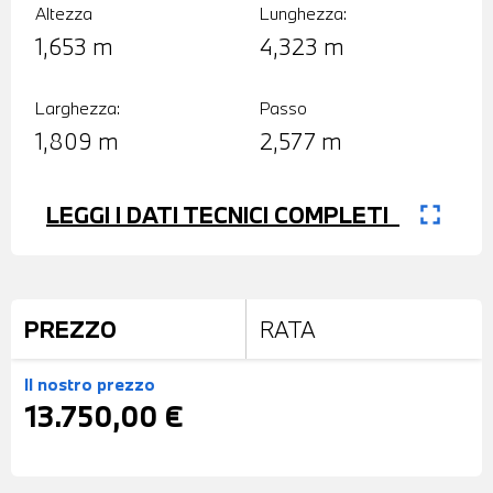
Altezza
Lunghezza:
1,653 m
4,323 m
Larghezza:
Passo
1,809 m
2,577 m
fullscreen
LEGGI I DATI TECNICI COMPLETI
PREZZO
RATA
Il nostro prezzo
13.750,00 €