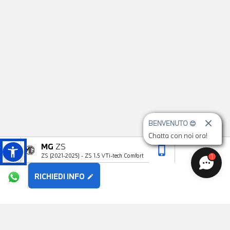
BENVENUTO 😊
Chatta con noi ora!
MG
ZS
phone_iphone
arrow_upward
ZS (2021-2025) - ZS 1.5 VTi-tech Comfort
1
RICHIEDI INFO
edit