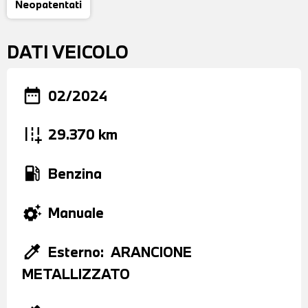
Neopatentati
DATI VEICOLO
date_range
02/2024
add_road
29.370 km
local_gas_station
Benzina
settings_suggest
Manuale
colorize
Esterno:
ARANCIONE
METALLIZZATO