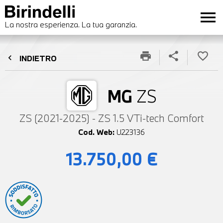
menu
La nostra esperienza. La tua garanzia.
print
share
favorite_border
chevron_left
INDIETRO
MG
ZS
ZS (2021-2025) - ZS 1.5 VTi-tech Comfort
Cod. Web:
U223136
13.750,00 €