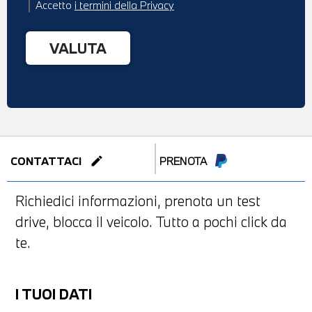
Accetto
i termini della Privacy
edit
CONTATTACI
PRENOTA
Richiedici informazioni, prenota un test
drive, blocca il veicolo. Tutto a pochi click da
te.
I TUOI DATI