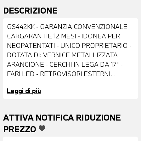
DESCRIZIONE
GS442KK - GARANZIA CONVENZIONALE
CARGARANTIE 12 MESI - IDONEA PER
NEOPATENTATI - UNICO PROPRIETARIO -
DOTATA DI: VERNICE METALLIZZATA
ARANCIONE - CERCHI IN LEGA DA 17" -
FARI LED - RETROVISORI ESTERNI
RIPIEGABILI ELETTRICAMENTE - BARRE
Leggi di più
PORTATUTTO SUL TETTO - VETRI
POSTERIORI E LUNOTTO OSCURATI -
SENSORI DI PARCHEGGIO POSTERIORI -
ATTIVA NOTIFICA RIDUZIONE
INTERNI IN STOFFA ANTRACITE -
PREZZO
favorite
VOLANTE IN PELLE CON COMANDI
MULTIFUNZIONE - CRUISE CONTROL -