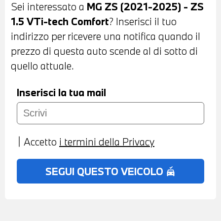
Sei interessato a
MG ZS (2021-2025) - ZS
CAMBIO MANUALE - BLUETOOTH - USB -
1.5 VTi-tech Comfort
? Inserisci il tuo
CLIMATIZZATORE MANUALE -
indirizzo per ricevere una notifica quando il
BRACCIOLO CENTRALE ANTERIORE -
prezzo di questa auto scende al di sotto di
POSSIBILITA' DI PROVA - POSSIBILITA' DI
quello attuale.
PERMUTA - POSSIBILITA' DI
FINANZIAMENTO ANCHE PER L'INTERO
Inserisci la tua mail
IMPORTO
Accetto
i termini della Privacy
SEGUI QUESTO VEICOLO
no_crash