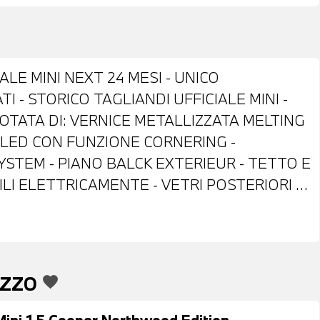
ALE MINI NEXT 24 MESI - UNICO
 - STORICO TAGLIANDI UFFICIALE MINI -
TATA DI: VERNICE METALLIZZATA MELTING
ARI LED CON FUNZIONE CORNERING -
YSTEM - PIANO BALCK EXTERIEUR - TETTO E
ILI ELETTRICAMENTE - VETRI POSTERIORI E
EGGIO POSTERIORI E TELECAMERA
ORK CARBON BLACK - VOLANTE IN PELLE CON
ATICO - CRUISE CONTROL - MINI DRIVING
G ASSISTANT - CLIMATIZZATORE
EZZO
favorite
ISCALDATI - SEDILI POSTERIORI
 VANO DI RICARICA WIRELESS PER
Mini 1.5 Cooper Northwood Edition