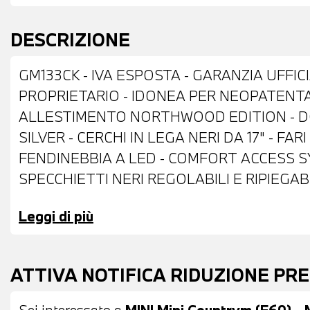
DESCRIZIONE
GM133CK - IVA ESPOSTA - GARANZIA UFFICI
PROPRIETARIO - IDONEA PER NEOPATENTATI
ALLESTIMENTO NORTHWOOD EDITION - DO
SILVER - CERCHI IN LEGA NERI DA 17" - F
FENDINEBBIA A LED - COMFORT ACCESS S
SPECCHIETTI NERI REGOLABILI E RIPIEGAB
LUNOTTO OSCURATI - SENSORI DI PARCH
Leggi di più
POSTERIORE - INTERNI IN STOFFA FIREW
COMANDI MULTIFUNZIONE - CAMBIO AUTOM
MODES - FRENATA DI EMERGENZA - DRIVIN
ATTIVA NOTIFICA RIDUZIONE PR
AUTOMATICO BIZONA - SEDILI ANTERIORI R
SCORREVOLI CON SCHIENALI REGOLABILI -
Sei interessato a
MINI Mini Countrym.(F60) - 