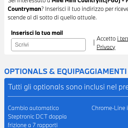
TELEFONO - BLUETOOTH - USB - APPLE CA
Countryman
? Inserisci il tuo indirizzo per ric
COMPATIBILITA' CON CONNECTED DRIVE SE
scende al di sotto di quello attuale.
EMERGENZA - POSSIBILITA' DI PROVA - POSS
LEASING O FINANZIAMENTO ANCHE PER L
Inserisci la tua mail
Accetto
i te
Privacy
OPTIONALS & EQUIPAGGIAMENTI
Tutti gli optionals sono inclusi nel p
Cambio automatico
Chrome-Line 
Steptronic DCT doppia
frizione a 7 rapporti