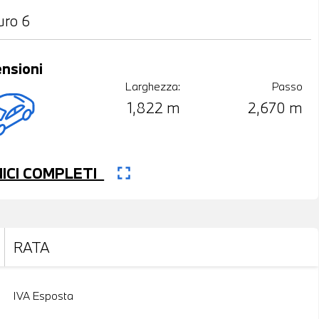
uro 6
nsioni
Larghezza:
Passo
1,822 m
2,670 m
fullscreen
CNICI COMPLETI
RATA
IVA Esposta