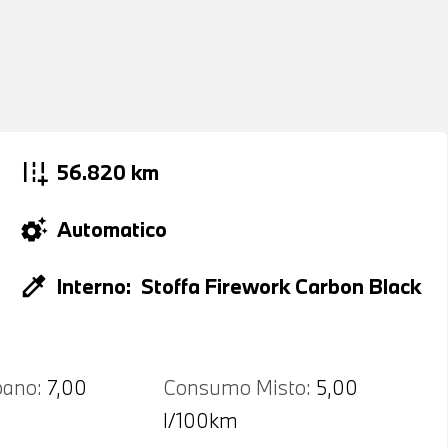
add_road
56.820 km
settings_suggest
Automatico
colorize
Interno:
Stoffa Firework Carbon Black
ano:
7,00
Consumo Misto:
5,00
l/100km