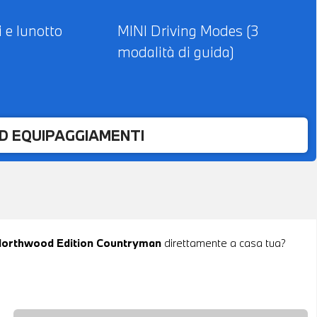
i e lunotto
MINI Driving Modes (3
modalità di guida)
ED EQUIPAGGIAMENTI
r Northwood Edition Countryman
direttamente a casa tua?