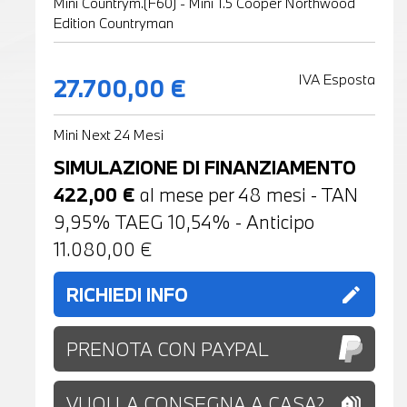
Mini Countrym.(F60) - Mini 1.5 Cooper Northwood
Edition Countryman
IVA Esposta
27.700,00 €
Mini Next 24 Mesi
SIMULAZIONE DI FINANZIAMENTO
422,00
€
al mese per
48
mesi - TAN
9,95% TAEG
10,54
% - Anticipo
11.080,00
€
RICHIEDI INFO
edit
PRENOTA CON PAYPAL
VUOI LA CONSEGNA A CASA?
holiday_village