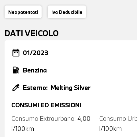
Neopatentati
Iva Deducibile
DATI VEICOLO
date_range
01/2023
local_gas_station
Benzina
colorize
Esterno:
Melting Silver
CONSUMI ED EMISSIONI
Consumo Extraurbano:
4,00
Consumo Urb
l/100km
l/100km