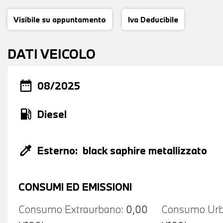
Visibile su appuntamento
Iva Deducibile
DATI VEICOLO
date_range
08/2025
local_gas_station
Diesel
colorize
Esterno:
black saphire metallizzato
CONSUMI ED EMISSIONI
Consumo Extraurbano:
0,00
Consumo Urb