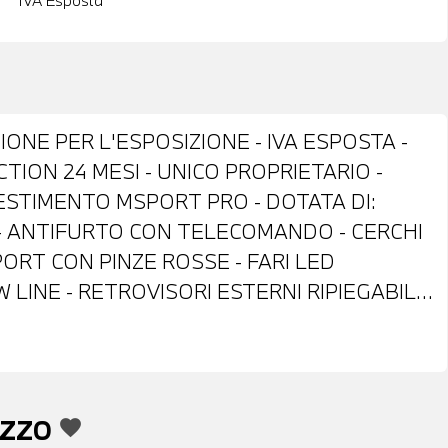
IVA Esposta
ONE PER L'ESPOSIZIONE - IVA ESPOSTA -
ION 24 MESI - UNICO PROPRIETARIO -
LESTIMENTO MSPORT PRO - DOTATA DI:
 - ANTIFURTO CON TELECOMANDO - CERCHI
PORT CON PINZE ROSSE - FARI LED
LINE - RETROVISORI ESTERNI RIPIEGABILI
POILER POSTERIORE M - SENSORI DI
 TELECAMERA POSTERIORE - COMFORT
 MISTO SENSATEC NERA - VOLANTE
IFUNZIONE - CRUISE CONTROL - CAMBIO
EZZO
favorite
IVE GUARD - DRIVING ASSISTANT -