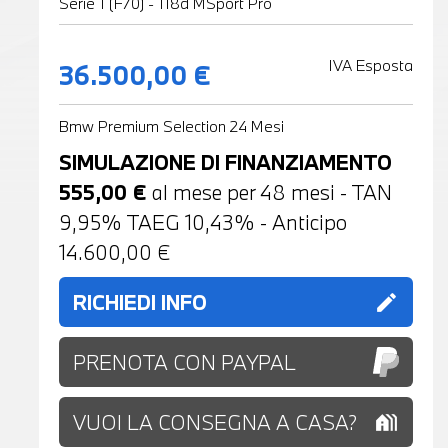
Serie 1 (F70) - 118d MSport Pro
IVA Esposta
36.500,00 €
Bmw Premium Selection 24 Mesi
SIMULAZIONE DI FINANZIAMENTO
555,00
€
al mese per
48
mesi - TAN
9,95% TAEG
10,43
% - Anticipo
14.600,00
€
RICHIEDI INFO
edit
PRENOTA CON PAYPAL
VUOI LA CONSEGNA A CASA?
holiday_village