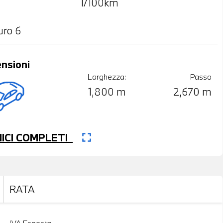
l/100km
uro 6
nsioni
Larghezza:
Passo
1,800 m
2,670 m
fullscreen
CNICI COMPLETI
RATA