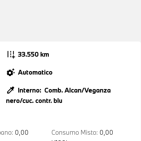
add_road
33.550 km
settings_suggest
Automatico
colorize
Interno:
Comb. Alcan/Veganza
nero/cuc. contr. blu
ano:
0,00
Consumo Misto:
0,00