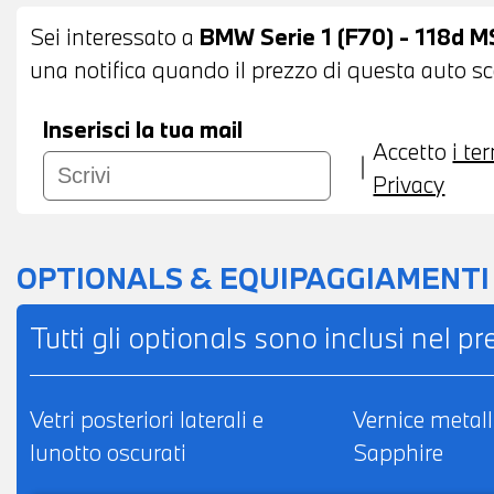
NAVIGATORE - BLUETOOTH - USB - RADIO D
Sei interessato a
BMW Serie 1 (F70) - 118d M
CONNECTED DRIVE SERVICES - CHIAMATA 
una notifica quando il prezzo di questa auto sce
CLIMATIZZATORE AUTOMATICO BIZONA - SE
CENTRALE ANTERIORE - REROVISORE INT
Inserisci la tua mail
Accetto
i te
SICUREZZA M - POSSIBILITA' DI PROVA - PO
Privacy
LEASING O FINANZIAMENTO ANCHE PER L
OPTIONALS & EQUIPAGGIAMENTI
Tutti gli optionals sono inclusi nel p
Vetri posteriori laterali e
Vernice metall
lunotto oscurati
Sapphire