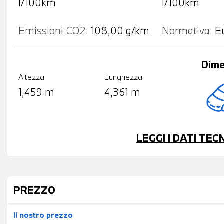
l/100km
l/100km
Emissioni CO2:
108,00 g/km
Normativa:
E
Dime
Altezza
Lunghezza:
1,459 m
4,361 m
LEGGI I DATI TE
PREZZO
Il nostro prezzo