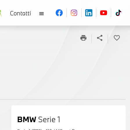
Contatti
menu
print
share
favorite_border
BMW
Serie 1