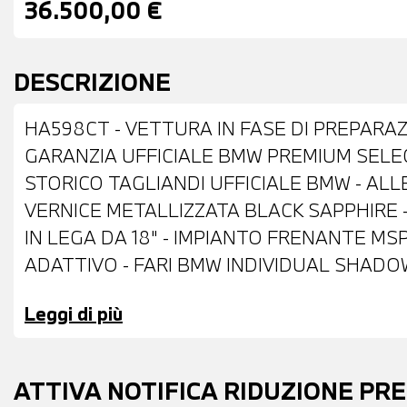
36.500,00 €
DESCRIZIONE
HA598CT - VETTURA IN FASE DI PREPARAZI
GARANZIA UFFICIALE BMW PREMIUM SELECT
STORICO TAGLIANDI UFFICIALE BMW - AL
VERNICE METALLIZZATA BLACK SAPPHIRE
IN LEGA DA 18" - IMPIANTO FRENANTE MS
ADATTIVO - FARI BMW INDIVIDUAL SHADOW 
ELETTRICAMENTE E ANTIABBAGLIANTI - S
Leggi di più
PARCHEGGIO ANTERIORI E POSTERIORI -
ACCESS SYSTEM - INTERNI IN ALCANTARA
SPORTIVO M IN PELLE CON COMANDI MULT
ATTIVA NOTIFICA RIDUZIONE PR
AUTOMATICO CON LEVE AL VOLANTE - ACT