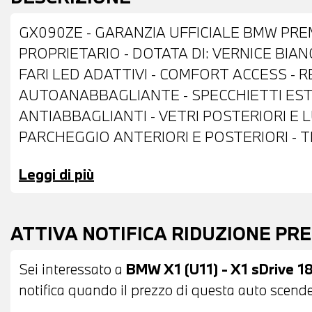
GX090ZE - GARANZIA UFFICIALE BMW PREM
PROPRIETARIO - DOTATA DI: VERNICE BIANC
FARI LED ADATTIVI - COMFORT ACCESS -
AUTOANABBAGLIANTE - SPECCHIETTI ESTE
ANTIABBAGLIANTI - VETRI POSTERIORI E 
PARCHEGGIO ANTERIORI E POSTERIORI - T
STOFFA ANTRACITE - VOLANTE IN PELLE 
Leggi di più
AUTOMATICO - CRUISE CONTROL - VANO D
SERBATOIO DI DIMENSIONI MAGGIORATE -
AUTOMATICO BIZONA - SEDILI ANTERIORI
ATTIVA NOTIFICA RIDUZIONE PR
FUNZIONE MEMORY - BLUETOOTH - USB - 
NAVIGATORE SATELLITARE - TELESERVICES
Sei interessato a
BMW X1 (U11) - X1 sDrive 1
DI PROVA - POSSIBILITA' DI PERMUTA - P
notifica quando il prezzo di questa auto scende 
L'INTERO IMPORTO