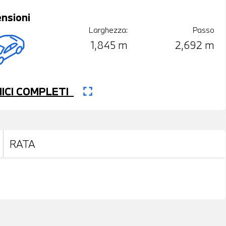
nsioni
Larghezza:
Passo
1,845 m
2,692 m
fullscreen
CNICI COMPLETI
RATA