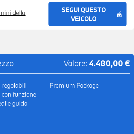
SEGUI QUESTO
rmini della
no_crash
VEICOLO
rezzo
Valore:
4.480,00 €
i regolabili
Premium Package
e con funzione
dile guida