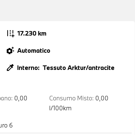
add_road
17.230 km
settings_suggest
Automatico
colorize
Interno:
Tessuto Arktur/antracite
ano:
0,00
Consumo Misto:
0,00
l/100km
uro 6