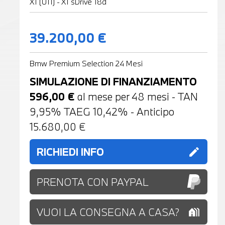
X1 (U11) - X1 sDrive 18d
39.200,00 €
Bmw Premium Selection 24 Mesi
SIMULAZIONE DI FINANZIAMENTO
596,00
€
al mese per
48
mesi - TAN
9,95% TAEG
10,42
% - Anticipo
15.680,00
€
RICHIEDI INFO
edit
PRENOTA CON PAYPAL
VUOI LA CONSEGNA A CASA?
holiday_village