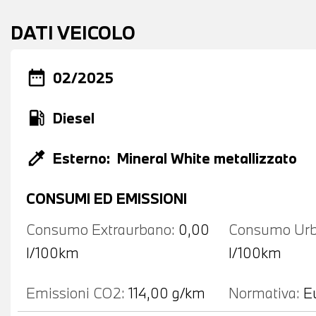
DATI VEICOLO
date_range
02/2025
local_gas_station
Diesel
colorize
Esterno:
Mineral White metallizzato
CONSUMI ED EMISSIONI
Consumo Extraurbano:
0,00
Consumo Urb
l/100km
l/100km
Emissioni CO2:
114,00 g/km
Normativa:
E