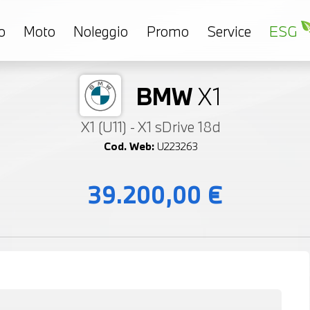
o
Moto
Noleggio
Promo
Service
ESG
BMW
X1
X1 (U11) - X1 sDrive 18d
Cod. Web:
U223263
39.200,00 €