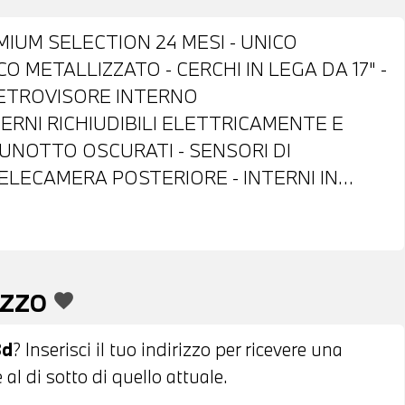
IUM SELECTION 24 MESI - UNICO
O METALLIZZATO - CERCHI IN LEGA DA 17" -
 RETROVISORE INTERNO
RNI RICHIUDIBILI ELETTRICAMENTE E
LUNOTTO OSCURATI - SENSORI DI
ELECAMERA POSTERIORE - INTERNI IN
CON COMANDI MULTIFUNZIONE - CAMBIO
I RICARICA WIRELESS PER TELEFONO -
 FRENATA DI EMERGENZA - CLIMATIZZATORE
 REGOLABILI ELETTRICAMENTE CON
EZZO
favorite
APPLE CAR PLAY - ANDOID AUTO -
 - CHIAMATA DI EMERGENZA - POSSIBILITA'
8d
? Inserisci il tuo indirizzo per ricevere una
OSSIBILITA' DI FINANZIAMENTO ANCHE PER
al di sotto di quello attuale.