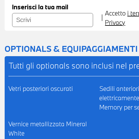
Inserisci la tua mail
Accetto
i te
Privacy
OPTIONALS & EQUIPAGGIAMENTI
Tutti gli optionals sono inclusi nel p
Vetri posteriori oscurati
Sedili anterior
elettricament
Memory per se
Vernice metallizzata Mineral
White